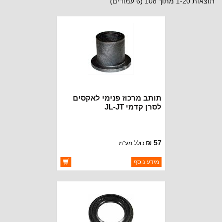
תוצאות 1-20 מתוך 108 (6 עמודים)
תותב מרכוז פנימי לאקסים
לסרן קדמי JL-JT
57 ₪
כולל מע"מ
ברקוד: 5252686
מידע נוסף
יצרן:
CROWN AUTOMOTIVE
זמינות:
זמין במלאי