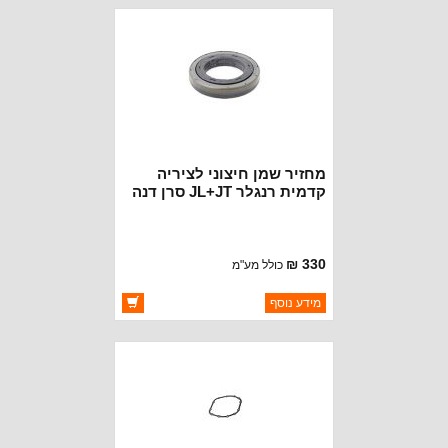
זמינות:
זמין במלאי
מחזיר שמן חיצוני לציריה
קדמית רנגלר JL+JT סרן דנה
44
330 ₪
כולל מע"מ
ברקוד: 68396635AA
מידע נוסף
יצרן:
OAKMAN OFFROAD
זמינות:
זמין במלאי