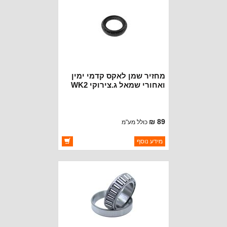
מחזיר שמן לאקס קדמי ימין
ואחורי שמאל ג.צירוקי WK2
89 ₪
כולל מע"מ
ברקוד: 68084184AA
מידע נוסף
יצרן:
MOPAR CHRYSLER
זמינות:
זמין במלאי