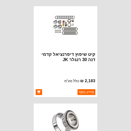
זמינות:
נא להתקשר לודא תאריך
חסר במלאי
הגעה
קיט שיפוץ דיפרנציאל קדמי
דנה 30 רנגלר JK
2,183 ₪
כולל מע"מ
ברקוד: XL-1055-1
מידע נוסף
יצרן:
MOTIVE GEAR
זמינות:
זמין במלאי