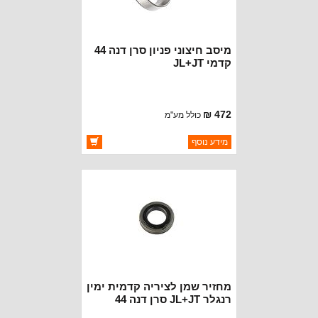
מיסב חיצוני פניון סרן דנה 44
קדמי JL+JT
472 ₪
כולל מע"מ
ברקוד: KESTE4183-LFT
מידע נוסף
יצרן:
KOYO BEARINGS
זמינות:
זמין במלאי
מחזיר שמן לציריה קדמית ימין
רנגלר JL+JT סרן דנה 44