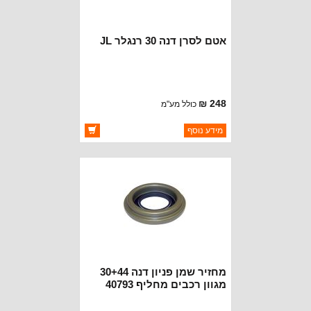
אטם לסרן דנה 30 רנגלר JL
248 ₪
כולל מע"מ
ברקוד: 68391564AA
מידע נוסף
יצרן:
CROWN AUTOMOTIVE
זמינות:
זמין במלאי
מחזיר שמן פניון דנה 30+44
מגוון רכבים מחליף 40793