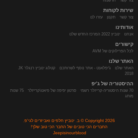
צור קשר
הרשמה
שירות לקוחות
התקשר
נווט
צור קשר
תקנון
עזרו לנו
אודותינו
אנחנו
ינוביץ 2022 המרכז החדש שלנו
קישורים
לכל הפרילוקים של AVM
האתר שלנו
האתר שלנו
ג'יפלאנט - אתר נוסף לשרותכם
קטלוג ינוביץ רנגלר JK
אלינו
באמצעות
2018
ההיסטוריה של ג'יפ
70 שנות היסטוריה-קרייזלר רשמי
סרטון יפיפה של פיאט\קרייזלר
75 שנות
מותג
Copyright 2026 © ב. ינוביץ חלפים ואביזרים לגי'פ.
החברים הכי טובים של החבר הכי טוב שלך!
Jeepisinourblood
Waze