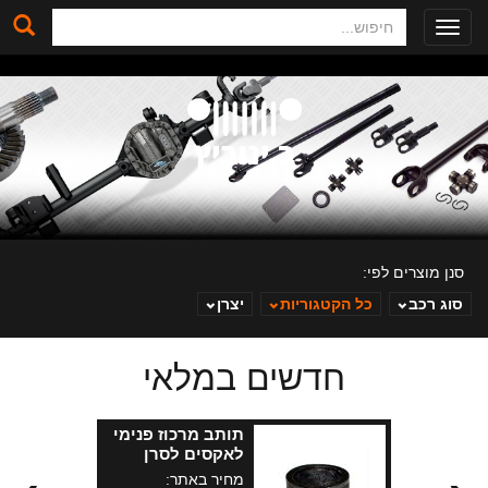
חיפוש
Toggle
navigation
סנן מוצרים לפי:
סוג רכב
כל הקטגוריות
יצרן
חדשים במלאי
ב. ינוביץ
תותב מרכוז פנימי
לאקסים לסרן
קדמי JL-JT
מחיר באתר: