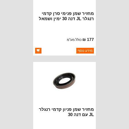
מחזיר שמן פנימי סרן קדמי
רנגלר JL דנה 30 ימין ושמאל
177 ₪
כולל מע"מ
ברקוד: 68388747AA
מידע נוסף
יצרן:
MOPAR CHRYSLER
זמינות:
זמין במלאי
מחזיר שמן פניון קדמי רנגלר
JL עם דנה 30