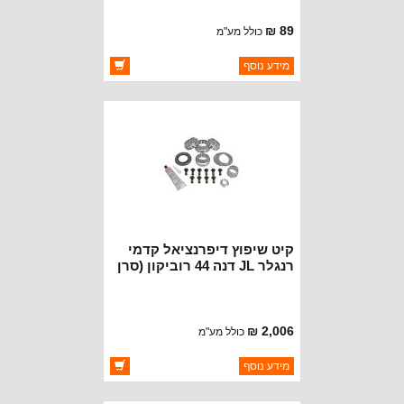
89 ₪
כולל מע"מ
ברקוד: 998092
מידע נוסף
יצרן:
CROWN AUTOMOTIVE
זמינות:
זמין במלאי
קיט שיפוץ דיפרנציאל קדמי
רנגלר JL דנה 44 רוביקון (סרן
M210ׂ
2,006 ₪
כולל מע"מ
ברקוד: YKD44JL-FRONT
מידע נוסף
יצרן:
YOKON AXLE
זמינות:
זמין במלאי