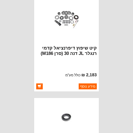
קיט שיפוץ דיפרנציאל קדמי
רנגלר JL דנה 30 (סרן M186)
2,183 ₪
כולל מע"מ
ברקוד: YKD30JL-FRONT
מידע נוסף
יצרן:
YOKON AXLE
זמינות:
זמין במלאי