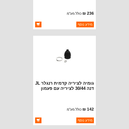
236 ₪
כולל מע"מ
ברקוד: 68398727AA
מידע נוסף
יצרן:
MOPAR CHRYSLER
זמינות:
זמין במלאי
גומיה לציריה קדמית רנגלר JL
דנה 30/44 לציריה עם פעמון
142 ₪
כולל מע"מ
ברקוד: JLFABTKT
מידע נוסף
יצרן:
OAKMAN OFFROAD