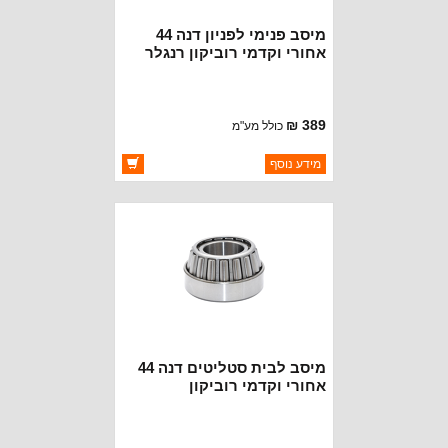
מיסב פנימי לפניון דנה 44
אחורי וקדמי רוביקון רנגלר
JL+גלאדיאטור
389 ₪
כולל מע"מ
ברקוד: KESTE4489-1LFT
מידע נוסף
יצרן:
KOYO BEARINGS
זמינות:
זמין במלאי
מיסב לבית סטליטים דנה 44
אחורי וקדמי רוביקון
רנגלרJL+גלדיאטור