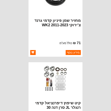
מחזיר שמן פיניון קדמי גרנד
צ'ירוקי 2011-2023 WK2
71 ₪
כולל מע"מ
ברקוד: 68084189AA
מידע נוסף
יצרן:
CROWN AUTOMOTIVE
זמינות:
זמין במלאי
קיט שיפוץ דיפרנציאל קדמי
רנגלר JL סרן דנה 30