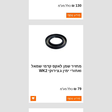
130 ₪
כולל מע"מ
ברקוד: 68396634AA
מידע נוסף
יצרן:
CROWN AUTOMOTIVE
זמינות:
נא להתקשר לודא תאריך
חסר במלאי
הגעה
מחזיר שמן לאקס קדמי שמאל
ואחורי ימין ג.צירוקי WK2
79 ₪
כולל מע"מ
ברקוד: 68084185AA
מידע נוסף
יצרן:
MOPAR CHRYSLER
זמינות:
זמין במלאי