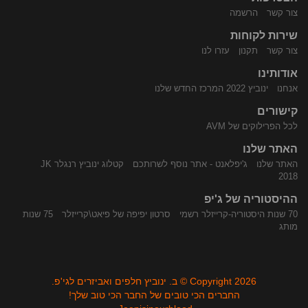
צור קשר
הרשמה
שירות לקוחות
התקשר
נווט
צור קשר
תקנון
עזרו לנו
אודותינו
אנחנו
ינוביץ 2022 המרכז החדש שלנו
קישורים
לכל הפרילוקים של AVM
האתר שלנו
האתר שלנו
ג'יפלאנט - אתר נוסף לשרותכם
קטלוג ינוביץ רנגלר JK
אלינו
באמצעות
2018
ההיסטוריה של ג'יפ
70 שנות היסטוריה-קרייזלר רשמי
סרטון יפיפה של פיאט\קרייזלר
75 שנות
מותג
Copyright 2026 © ב. ינוביץ חלפים ואביזרים לגי'פ.
החברים הכי טובים של החבר הכי טוב שלך!