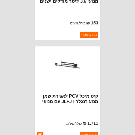
מנועי 3.6 ליטר מודלים ישנים
153 ₪
כולל מע"מ
ברקוד: 5184763AB
מידע נוסף
יצרן:
OAKMAN OFFROAD
זמינות:
נא להתקשר לודא תאריך
חסר במלאי
הגעה
קיט מיכל PCV לאגירת שמן
מנוע רנגלר JL+JT עם מנועי
3.6 טרפלקס
1,711 ₪
כולל מע"מ
ברקוד: 4839200