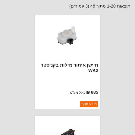
תוצאות 1-20 מתוך 48 (3 עמודים)
חיישן איתור נזילות בקניסטר
WK2
885 ₪
כולל מע"מ
ברקוד: 68505622AA
מידע נוסף
יצרן:
MOPAR CHRYSLER
זמינות:
נא להתקשר לודא תאריך
חסר במלאי
הגעה