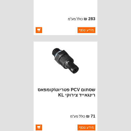
283 ₪
כולל מע"מ
ברקוד: 68210345AC
מידע נוסף
יצרן:
OAKMAN OFFROAD
זמינות:
זמין במלאי
שסתום PCV פטריוט\קומפאס
רינגאייד צירוקי KL
71 ₪
כולל מע"מ
ברקוד: 5047063AA
מידע נוסף