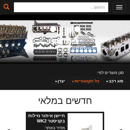
חיפוש
Toggle
navigation
סנן מוצרים לפי:
סוג רכב
כל הקטגוריות
יצרן
חדשים במלאי
ב. ינוביץ
חיישן איתור נזילות
בקניסטר WK2
מחיר באתר: