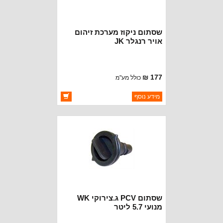
שסתום ניקוז מערכת זיהום
אויר רנגלר JK
177 ₪
כולל מע"מ
ברקוד: 4891731AA
מידע נוסף
יצרן:
MOPAR CHRYSLER
זמינות:
זמין במלאי
שסתום PCV ג.צירוקי WK
מנועי 5.7 ליטר