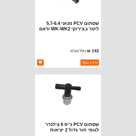
שסתום PCV מנועי 5.7-6.4
ליטר ג.צירוקי WK-WK2 וראם
142 ₪
כולל מע"מ
ברקוד: 53032940AB
מידע נוסף
יצרן:
CROWN AUTOMOTIVE
זמינות:
זמין במלאי
שסתום PCV ג'יפ 6 צילנדר
לגומי חור גדול 2 יציאות