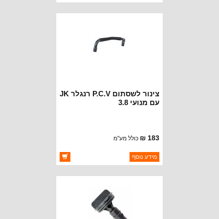
יצרן:
CROWN AUTOMOTIVE
זמינות:
זמין במלאי
צינור לשסתום P.C.V רנגלר JK
עם מנועי 3.8
183 ₪
כולל מע"מ
ברקוד: 4666042AC
מידע נוסף
יצרן:
MOPAR CHRYSLER
זמינות:
זמין במלאי