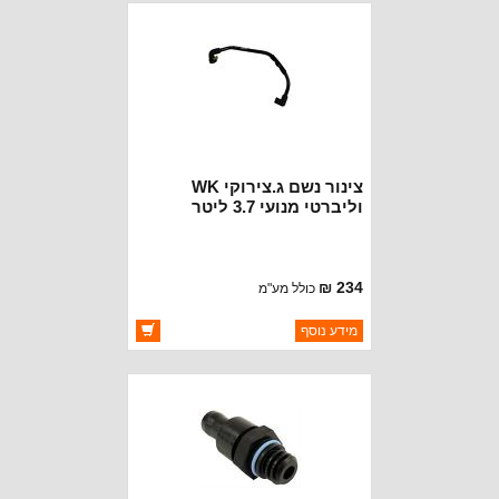
צינור נשם ג.צירוקי WK
וליברטי מנועי 3.7 ליטר
234 ₪
כולל מע"מ
ברקוד: 53032993AF
מידע נוסף
יצרן:
MOPAR CHRYSLER
זמינות:
זמין במלאי