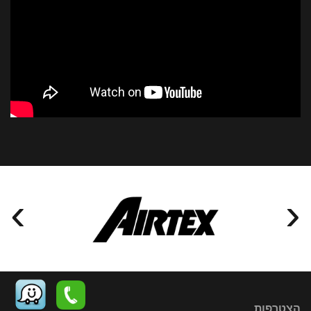
›
‹
הצטרפות