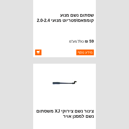
שסתום נשם מנוע
קומפאס\פטריוט מנועי 2.0-2.4
ליטר 07-09
59 ₪
כולל מע"מ
ברקוד: 5047002AA
מידע נוסף
יצרן:
CROWN AUTOMOTIVE
זמינות:
זמין במלאי
צינור נשם צירוקי XJ משסתום
נשם למסנן אויר