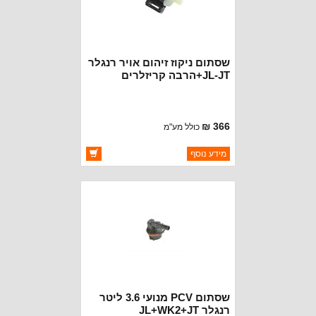
שסתום ניקוז זיהום אויר רנגלר
JL-JT+הרבה קריזלרים
מנועים 3.2 ליטר ומעלה
366 ₪
כולל מע"מ
ברקוד: 4627694AB
מידע נוסף
יצרן:
OAKMAN OFFROAD
זמינות:
זמין במלאי
שסתום PCV מנועי 3.6 ליטר
רנגלר JL+WK2+JT