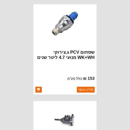
זמינות:
זמין במלאי
שסתום PCV ג.צירוקי
WK+WH מנועי 4.7 ליטר שנים
06-07
153 ₪
כולל מע"מ
ברקוד: 53032925AC
מידע נוסף
יצרן:
CROWN AUTOMOTIVE
זמינות:
זמין במלאי