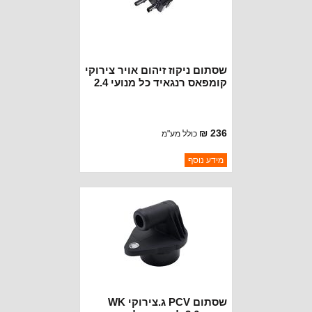
שסתום ניקוז זיהום אויר צירוקי
קומפאס רנגאיד כל מנועי 2.4
ליטר
236 ₪
כולל מע"מ
ברקוד: 4627182AA
מידע נוסף
יצרן:
OAKMAN OFFROAD
זמינות:
נא להתקשר לודא תאריך
חסר במלאי
הגעה
שסתום PCV ג.צירוקי WK