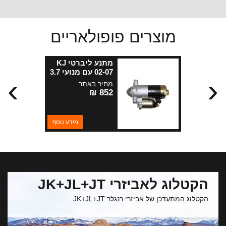
מוצרים פופולאריים
מתנע ליברטי KJ
02-07 עם מנועי 3.7
›
‹
ליטר
מחיר באתר:
852 ₪
מידע נוסף
הקטלוג לאביזרי JK+JL+JT
הקטלוג המתעדכן של אביזרי רנגלר JK+JL+JT