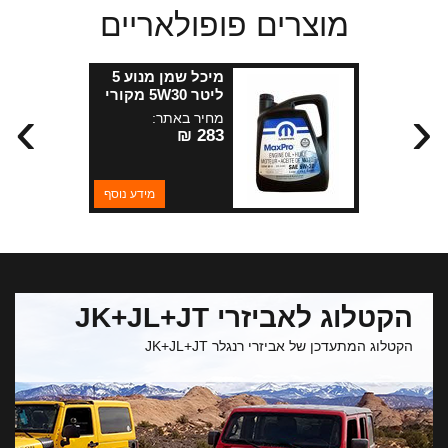
מוצרים פופולאריים
מיכל שמן מנוע 5
ליטר 5W30 מקורי
›
‹
MOPAR
מחיר באתר:
283 ₪
מידע נוסף
הקטלוג לאביזרי JK+JL+JT
הקטלוג המתעדכן של אביזרי רנגלר JK+JL+JT