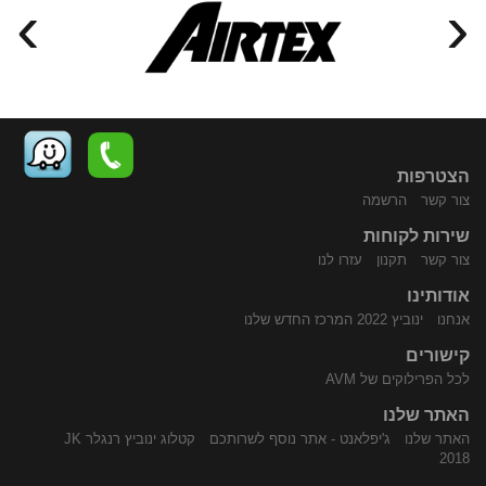
›
‹
הצטרפות
צור קשר
הרשמה
שירות לקוחות
התקשר
נווט
צור קשר
תקנון
עזרו לנו
אודותינו
אנחנו
ינוביץ 2022 המרכז החדש שלנו
קישורים
לכל הפרילוקים של AVM
האתר שלנו
האתר שלנו
ג'יפלאנט - אתר נוסף לשרותכם
קטלוג ינוביץ רנגלר JK
אלינו
באמצעות
2018