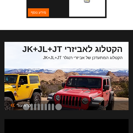
מידע נוסף
הקטלוג לאביזרי JK+JL+JT
הקטלוג המתעדכן של אביזרי רנגלר JK+JL+JT
»
קרא עוד