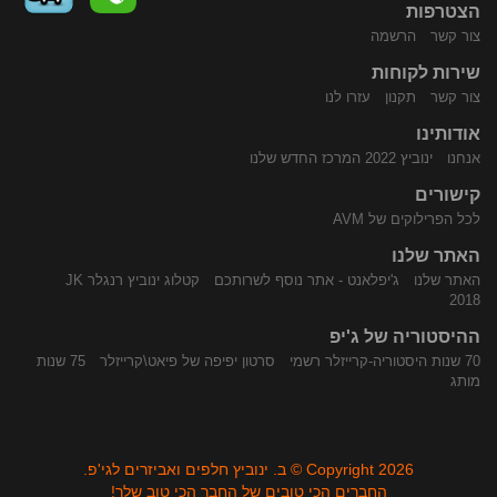
הצטרפות
צור קשר
הרשמה
שירות לקוחות
התקשר
נווט
צור קשר
תקנון
עזרו לנו
אודותינו
אנחנו
ינוביץ 2022 המרכז החדש שלנו
קישורים
לכל הפרילוקים של AVM
האתר שלנו
האתר שלנו
ג'יפלאנט - אתר נוסף לשרותכם
קטלוג ינוביץ רנגלר JK
אלינו
באמצעות
2018
ההיסטוריה של ג'יפ
70 שנות היסטוריה-קרייזלר רשמי
סרטון יפיפה של פיאט\קרייזלר
75 שנות
מותג
Copyright 2026 © ב. ינוביץ חלפים ואביזרים לגי'פ.
החברים הכי טובים של החבר הכי טוב שלך!