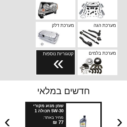
מערכת הגה
מערכת דלק
מערכת בלמים
קטגוריות נוספות
››
חדשים במלאי
שמן מנוע מקורי
5W-30 תכולה 1
›
‹
ליטר פנזויל למנועי
מחיר באתר:
2.0 ליטר בתקן MS-
77 ₪
13340