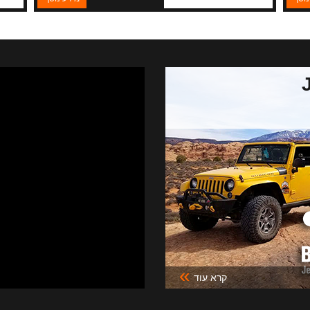
produ
tha
»
קרא עוד