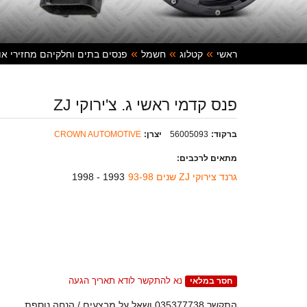
ראשי
קטלוג
חשמל
פנסים בתים וחלקיהם מחזירי או
פנס קדמי ראשי ג. צ'ירוקי ZJ
ברקוד:
56005093
יצרן:
CROWN AUTOMOTIVE
מתאים לרכבים:
גרנד צירוקי ZJ שנים 93-98
1993 - 1998
נא להתקשר לודא תאריך הגעה
חסר במלאי
התקשר 035377738 ושאל על מבצעים / הנחה נוספת.