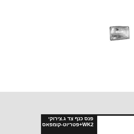
פנס כנף צד ג.צירוקי
WK2+פטריוט-קומפאס-ליברטי
KK