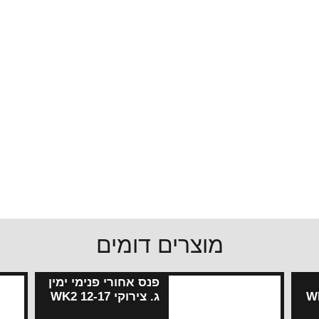
מוצרים דומים
פנס אחורי פנימי ימין
רוקי WK2
ג. צירוקי WK2 12-17