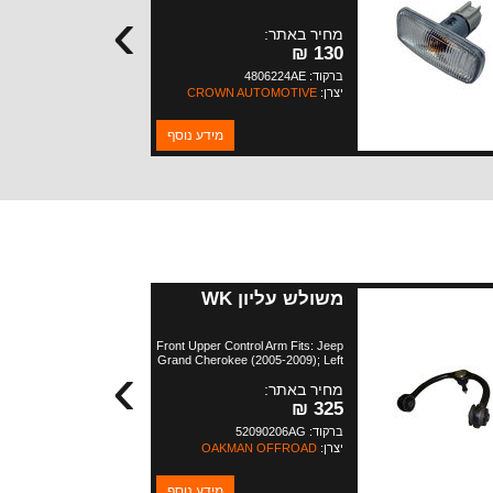
›
מחיר באתר:
130 ₪
ברקוד: 4806224AE
יצרן:
CROWN AUTOMOTIVE
מידע נוסף
משולש עליון WK
Front Upper Control Arm Fits: Jeep
›
Grand Cherokee (2005-2009); Left
or Right; Includes Ball Joint. Jeep
מחיר באתר:
Commander (2006-2009); Left or
Right; Includes Ball Joint.
325 ₪
ברקוד: 52090206AG
יצרן:
OAKMAN OFFROAD
מידע נוסף