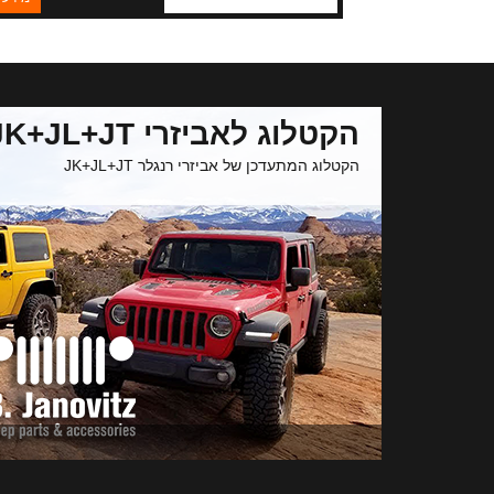
ce splines that are stronger
n traditional cut splines. Our
shafts are covered by an
exclusive 10-year warranty!
הקטלוג לאביזרי JK+JL+JT
הקטלוג המתעדכן של אביזרי רנגלר JK+JL+JT