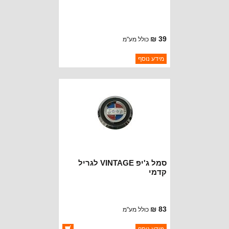
39 ₪
כולל מע"מ
ברקוד: BJ3444-B
מידע נוסף
יצרן:
OAKMAN OFFROAD
זמינות:
נא להתקשר לודא תאריך
חסר במלאי
הגעה
סמל ג'יפ VINTAGE לגריל
קדמי
83 ₪
כולל מע"מ
ברקוד: BJ3460