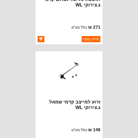
ג.צירוקי WL
271 ₪
כולל מע"מ
ברקוד: 68410395AA
מידע נוסף
יצרן:
OAKMAN OFFROAD
זמינות:
זמין במלאי
זרוע למייצב קדמי שמאל
ג.צירוקי WL
148 ₪
כולל מע"מ