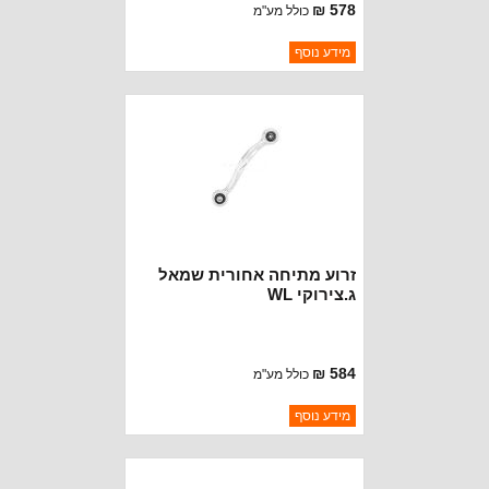
578 ₪
כולל מע"מ
ברקוד: 68401957AB
מידע נוסף
יצרן:
OAKMAN OFFROAD
זמינות:
נא להתקשר לודא תאריך
חסר במלאי
הגעה
זרוע מתיחה אחורית שמאל
ג.צירוקי WL
584 ₪
כולל מע"מ
ברקוד: 5090285AC
מידע נוסף
יצרן:
OAKMAN OFFROAD
זמינות:
נא להתקשר לודא תאריך
חסר במלאי
הגעה