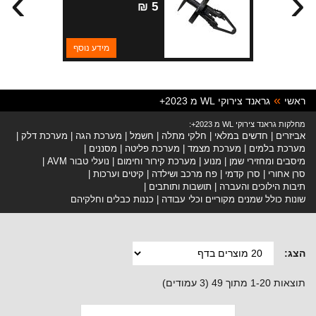
›
‹
5 ₪
מידע נוסף
ראשי
גראנד צירוקי WL מ 2023+
מחלקות גראנד צירוקי WL מ 2023+:
אביזרים
חדשים במלאי
חלקי מתלה
חשמל
מערכת הגה
מערכת דלק
מערכת בלמים
מערכת מצמד
מערכת פליטה
מסננים
מיסבים ומחזירי שמן
מנוע
מערכת קירור וחימום
נועלי טבור AVM
סרן אחורי
סרן קדמי
פח מרכב ושילדה
קיטים וערכות
תיבות הילוכים והעברה
תושבות ותותבים
שונות כולל שמנים מקוריים וכלי עבודה
כננות כבלים וחלקיהם
הצג:
תוצאות 1-20 מתוך 49 (3 עמודים)