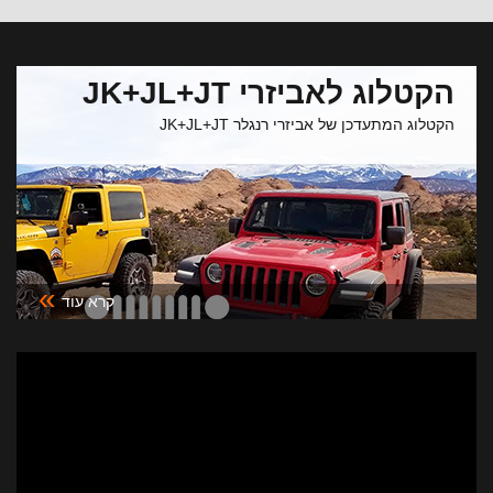
הקטלוג לאביזרי JK+JL+JT
הקטלוג המתעדכן של אביזרי רנגלר JK+JL+JT
»
קרא עוד