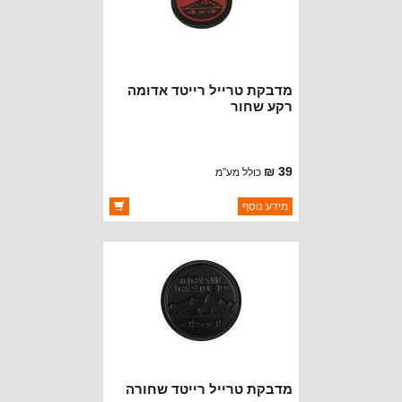
מדבקת טרייל רייטד אדומה
רקע שחור
39 ₪
כולל מע"מ
ברקוד: BJ3444-RB
מידע נוסף
יצרן:
OAKMAN OFFROAD
זמינות:
זמין במלאי
מדבקת טרייל רייטד שחורה