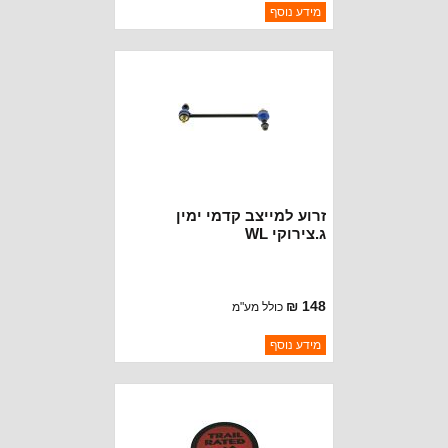
ברקוד: 68413985AB
מידע נוסף
יצרן:
OAKMAN OFFROAD
זמינות:
נא להתקשר לודא תאריך
חסר במלאי
הגעה
זרוע למייצב קדמי ימין
ג.צירוקי WL
148 ₪
כולל מע"מ
ברקוד: 68413984AB
מידע נוסף
יצרן:
OAKMAN OFFROAD
זמינות:
נא להתקשר לודא תאריך
חסר במלאי
הגעה