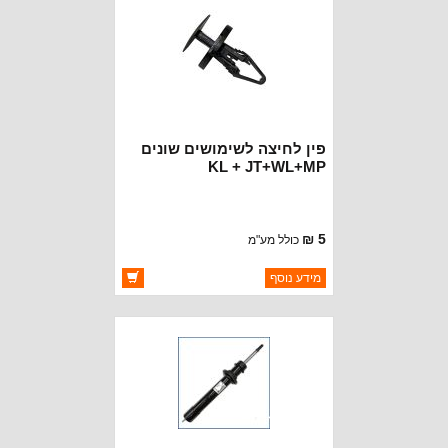
פין לחיצה לשימושים שונים
KL + JT+WL+MP
5 ₪
כולל מע"מ
ברקוד: 6509049AA
מידע נוסף
יצרן:
OAKMAN OFFROAD
זמינות:
זמין במלאי