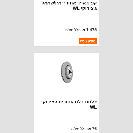
קפיץ אויר אחורי ימין\שמאל
ג.צירוקי WL
1,475 ₪
כולל מע"מ
ברקוד: 68459776AF
מידע נוסף
יצרן:
OAKMAN OFFROAD
זמינות:
נא להתקשר לודא תאריך
חסר במלאי
הגעה
צלחת בלם אחורית ג.צירוקי
WL
76 ₪
כולל מע"מ