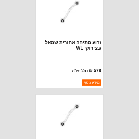
זרוע מתיחה אחורית שמאל
ג.צירוקי WL
578 ₪
כולל מע"מ
ברקוד: 5090283AC
מידע נוסף
יצרן:
OAKMAN OFFROAD
זמינות:
נא להתקשר לודא תאריך
חסר במלאי
הגעה