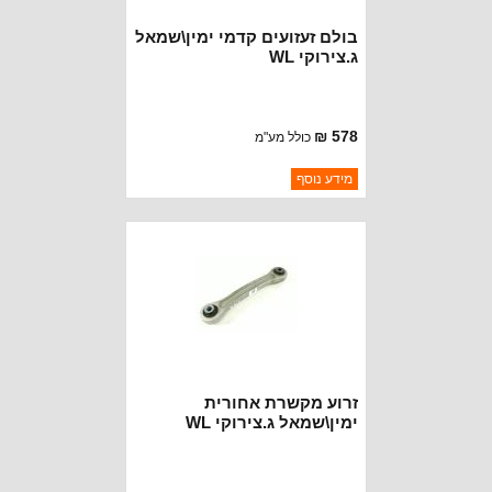
בולם זעזועים קדמי ימין\שמאל
ג.צירוקי WL
578 ₪
כולל מע"מ
ברקוד: 68577842AE
מידע נוסף
יצרן:
OAKMAN OFFROAD
זמינות:
נא להתקשר לודא תאריך
חסר במלאי
הגעה
זרוע מקשרת אחורית
ימין\שמאל ג.צירוקי WL