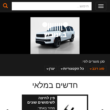
חיפוש
Toggle
navigation
סנן מוצרים לפי:
סוג רכב
כל הקטגוריות
יצרן
חדשים במלאי
ב. ינוביץ
פין לחיצה
לשימושים שונים
KL + JT+WL+MP
מחיר באתר: