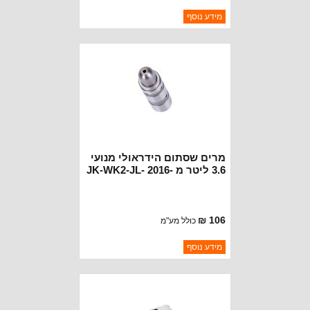
ברקוד: 68463428AA
מידע נוסף
יצרן:
MOPAR CHRYSLER
זמינות:
נא להתקשר לודא תאריך
חסר במלאי
הגעה
מרים שסתום הידראולי מנועי
3.6 ליטר מ -2016 JK-WK2-JL-
JT-WL
106 ₪
כולל מע"מ
ברקוד: 5047979AA
מידע נוסף
יצרן:
OAKMAN OFFROAD
זמינות:
נא להתקשר לודא תאריך
חסר במלאי
הגעה