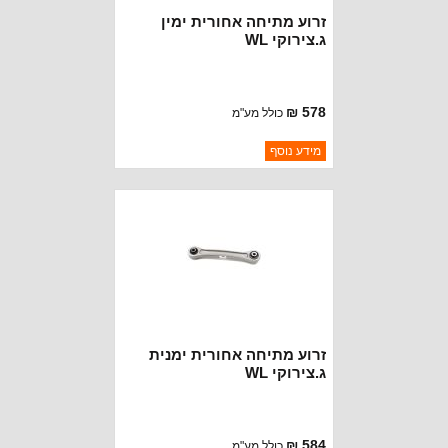
זרוע מתיחה אחורית ימין
ג.צירוקי WL
578 ₪
כולל מע"מ
ברקוד: 5090282AC
מידע נוסף
יצרן:
OAKMAN OFFROAD
זמינות:
נא להתקשר לודא תאריך
חסר במלאי
הגעה
זרוע מתיחה אחורית ימנית
ג.צירוקי WL
584 ₪
כולל מע"מ