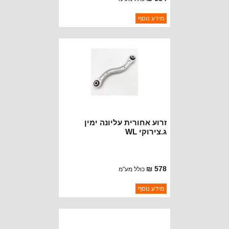
ברקוד: 5090284AC
מידע נוסף
יצרן:
OAKMAN OFFROAD
זמינות:
נא להתקשר לודא תאריך
חסר במלאי
הגעה
זרוע אחורית עליונה ימין
ג.צירוקי WL
578 ₪
כולל מע"מ
ברקוד: 68406636AB
מידע נוסף
יצרן:
OAKMAN OFFROAD
זמינות:
נא להתקשר לודא תאריך
חסר במלאי
הגעה