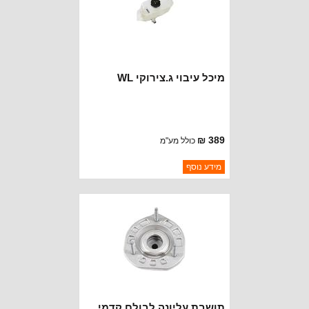
מיכל עיבוי ג.צירוקי WL
389 ₪
כולל מע"מ
ברקוד: 68379825AB
מידע נוסף
יצרן:
OAKMAN OFFROAD
זמינות:
נא להתקשר לודא תאריך
חסר במלאי
הגעה
תושבת עליונה לבולם קדמי