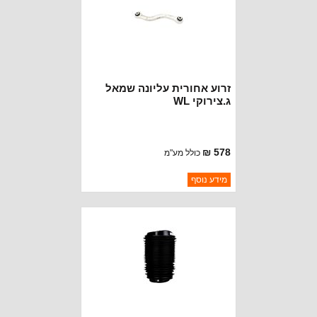
זרוע אחורית עליונה שמאל
ג.צירוקי WL
578 ₪
כולל מע"מ
ברקוד: 68406637AB
מידע נוסף
יצרן:
OAKMAN OFFROAD
זמינות:
נא להתקשר לודא תאריך
חסר במלאי
הגעה