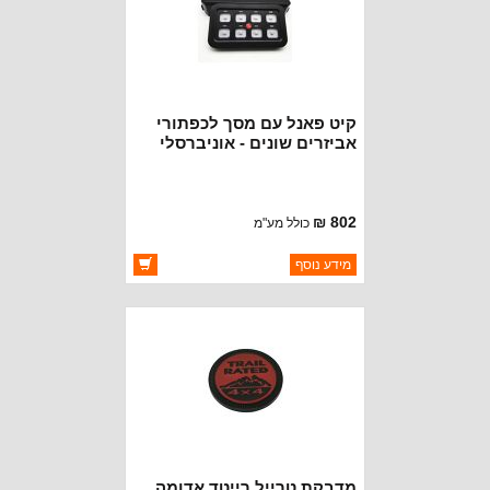
קיט פאנל עם מסך לכפתורי
אביזרים שונים - אוניברסלי
802 ₪
כולל מע"מ
ברקוד: BJ8010
מידע נוסף
יצרן:
OAKMAN OFFROAD
זמינות:
זמין במלאי
מדבקת טרייל רייטד אדומה