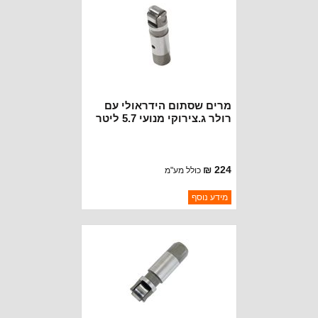
מרים שסתום הידראולי עם
רולר ג.צירוקי מנועי 5.7 ליטר
224 ₪
כולל מע"מ
ברקוד: 5038788AD
מידע נוסף
יצרן:
OAKMAN OFFROAD
זמינות:
נא להתקשר לודא תאריך
חסר במלאי
הגעה