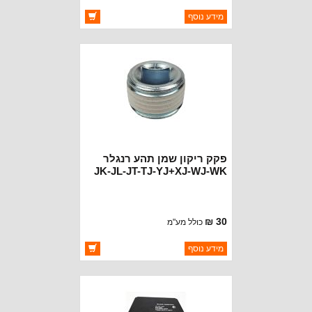
ברקוד: BJ0051
מידע נוסף
יצרן:
חליפי קניה מספק מקומי
זמינות:
זמין במלאי
פקק ריקון שמן תהע רנגלר
JK-JL-JT-TJ-YJ+XJ-WJ-WK
30 ₪
כולל מע"מ
ברקוד: 68001627AA
מידע נוסף
יצרן:
CROWN AUTOMOTIVE
זמינות:
זמין במלאי