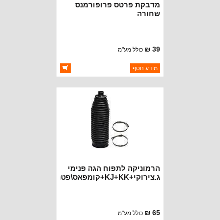
מדבקת פרטס פרופורמנס
שחורה
39 ₪
כולל מע"מ
ברקוד: BJ3458-B
מידע נוסף
יצרן:
OAKMAN OFFROAD
זמינות:
זמין במלאי
הרמוניקה לתפוח הגה פנימי
ג.צירוקי+KJ+KK+קומפאס\פטריוט
קוטר 70 ממ
65 ₪
כולל מע"מ