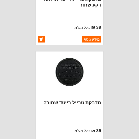
רקע שחור
39 ₪
כולל מע"מ
ברקוד: BJ3444-RB
מידע נוסף
יצרן:
OAKMAN OFFROAD
זמינות:
זמין במלאי
מדבקת טרייל רייטד שחורה
39 ₪
כולל מע"מ