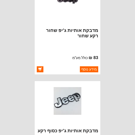
מדבקת אותיות ג'יפ שחור
רקע שחור
83 ₪
כולל מע"מ
ברקוד: BJ3443-BB
מידע נוסף
יצרן:
OAKMAN OFFROAD
זמינות:
זמין במלאי
מדבקת אותיות ג'יפ כסוף רקע