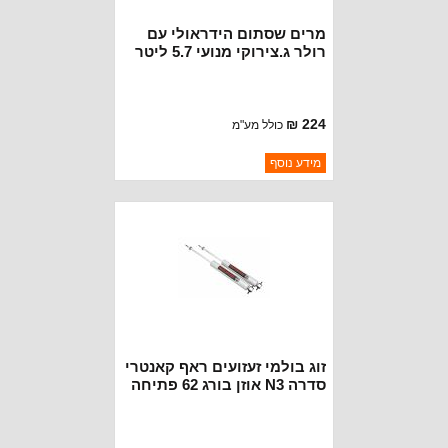
מרים שסתום הידראולי עם
רולר ג.צירוקי מנועי 5.7 ליטר
224 ₪
כולל מע"מ
ברקוד: 5038787AD
מידע נוסף
יצרן:
OAKMAN OFFROAD
זמינות:
נא להתקשר לודא תאריך
חסר במלאי
הגעה
זוג בולמי זעזועים ראף קאנטרי
סדרה N3 אוזן בורג 62 פתיחה
37 עם פרפר