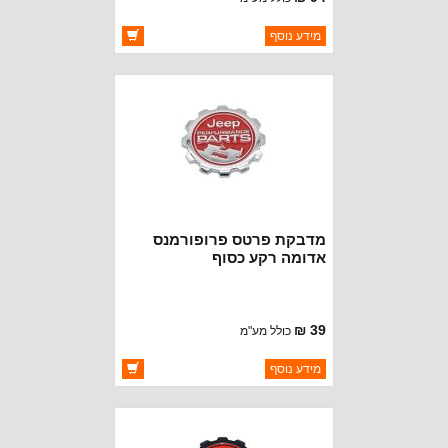
ברקוד: 5451627-B
מידע נוסף
יצרן:
OAKMAN OFFROAD
זמינות:
זמין במלאי
מדבקת פרטס פרופורמנס
אדומה רקע כסוף
39 ₪
כולל מע"מ
ברקוד: BJ3458-RS
מידע נוסף
יצרן:
OAKMAN OFFROAD
זמינות:
זמין במלאי