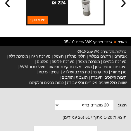
›
‹
ליטר
224 ₪
מידע נוסף
ראשי
גרנד צירוקי WK שנים 05-10
מחלקות גרנד צירוקי WK שנים 05-10:
אביזרים
חדשים במלאי
חלקי מתלה
חשמל
מערכת הגה
מערכת דלק
מערכת בלמים
מערכת מצמד
מערכת פליטה
מסננים
מיסבים ומחזירי שמן
מנוע
מערכת קירור וחימום
נועלי טבור AVM
סרן אחורי
סרן קדמי
פח מרכב ושילדה
קיטים וערכות
תיבות הילוכים והעברה
תושבות ותותבים
שונות כולל שמנים מקוריים וכלי עבודה
כננות כבלים וחלקיהם
הצג:
תוצאות 1-20 מתוך 517 (26 עמודים)