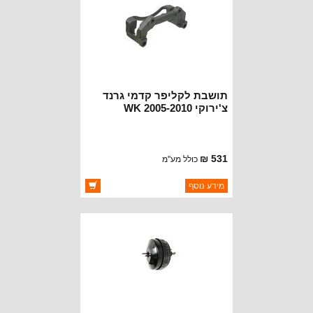
תושבת לקליפר קדמי גרנד
צ'ירוקי WK 2005-2010
531 ₪
כולל מע"מ
ברקוד: 5143699AB
מידע נוסף
יצרן:
OAKMAN OFFROAD
זמינות:
זמין במלאי