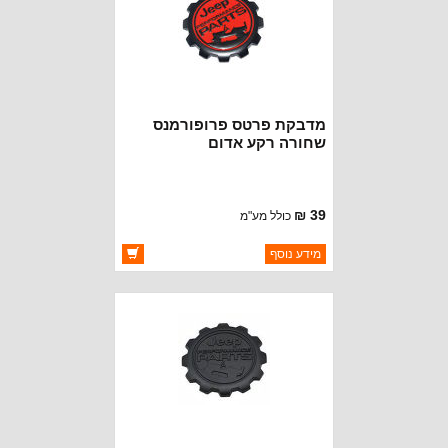
מדבקת פרטס פרופורמנס
שחורה רקע אדום
39 ₪
כולל מע"מ
ברקוד: BJ3458-BR
מידע נוסף
יצרן:
OAKMAN OFFROAD
זמינות:
זמין במלאי