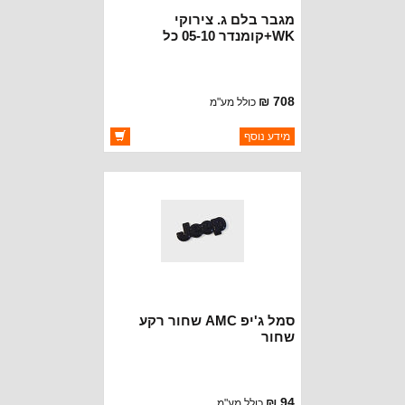
מגבר בלם ג. צירוקי
WK+קומנדר 05-10 כל
המנועים
708 ₪
כולל מע"מ
ברקוד: 5175731AA
מידע נוסף
יצרן:
OAKMAN OFFROAD
זמינות:
זמין במלאי
סמל ג'יפ AMC שחור רקע
שחור
94 ₪
כולל מע"מ