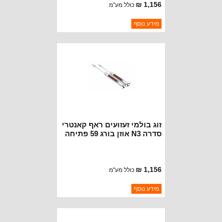
1,156 ₪
כולל מע"מ
ברקוד: 23171_A
מידע נוסף
יצרן:
ROUGH COUNTRY
זמינות:
נא להתקשר לודא תאריך
חסר במלאי
הגעה
זוג בולמי זעזועים ראף קאנטרי
סדרה N3 אוזן בורג 59 פתיחה
36 סגירה פרפר
1,156 ₪
כולל מע"מ
ברקוד: 23169_A
מידע נוסף
יצרן:
ROUGH COUNTRY
זמינות:
נא להתקשר לודא תאריך
חסר במלאי
הגעה