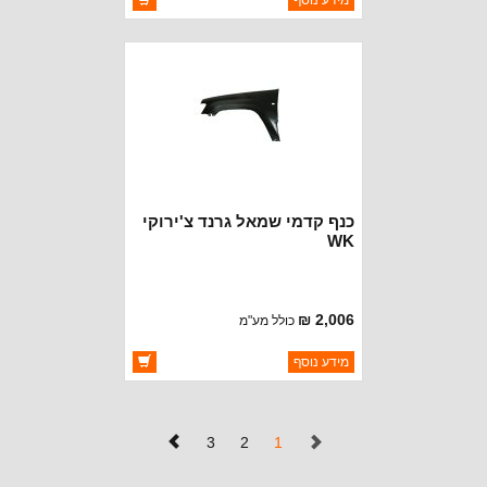
מידע נוסף
יצרן:
OAKMAN OFFROAD
זמינות:
זמין במלאי
כנף קדמי שמאל גרנד צ'ירוקי
WK
2,006 ₪
כולל מע"מ
ברקוד: 55396294AC
מידע נוסף
יצרן:
MOPAR CHRYSLER
זמינות:
זמין במלאי
(נוכחי)
3
2
1