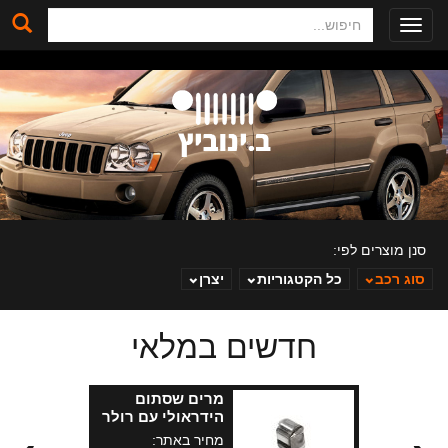
חיפוש
Toggle
navigation
סנן מוצרים לפי:
סוג רכב
כל הקטגוריות
יצרן
חדשים במלאי
ב. ינוביץ
מרים שסתום
הידראולי עם רולר
ג.צירוקי מנועי 5.7
מחיר באתר: