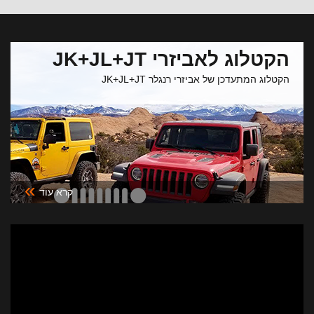
הקטלוג לאביזרי JK+JL+JT
הקטלוג המתעדכן של אביזרי רנגלר JK+JL+JT
»
קרא עוד