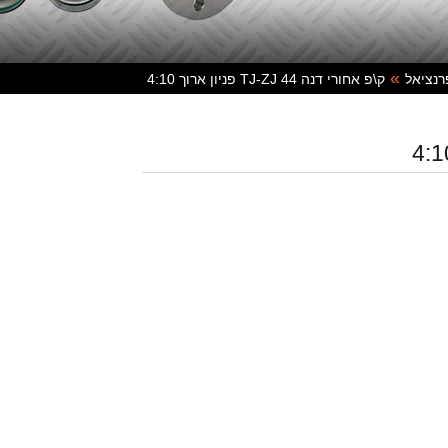
רנציאל
ק\פ אחורי דנה 44 TJ-ZJ פניון ארוך 4:10