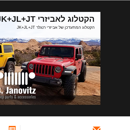
הקטלוג לאביזרי JK+JL+JT
הקטלוג המתעדכן של אביזרי רנגלר JK+JL+JT