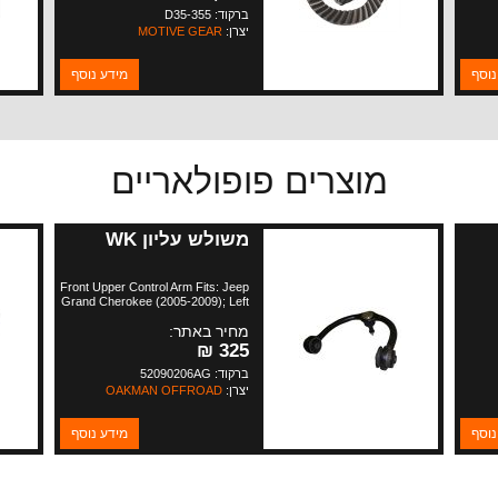
ברקוד: D35-355
יצרן:
MOTIVE GEAR
נוסף
מידע נוסף
מוצרים פופולאריים
משולש עליון WK
J מנועי
Front Upper Control Arm Fits: Jeep
Grand Cherokee (2005-2009); Left
ל+KL 3.2
or Right; Includes Ball Joint. Jeep
מחיר באתר:
Commander (2006-2009); Left or
Right; Includes Ball Joint.
325 ₪
ברקוד: 52090206AG
יצרן:
OAKMAN OFFROAD
נוסף
מידע נוסף