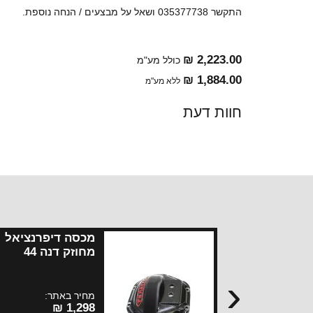
התקשר 035377738 ושאל על מבצעים / הנחה נוספת.
2,223.00 ₪
כולל מע"מ
1,884.00 ₪
ללא מע"מ
חוות דעת
מכסה דיפרנציאל
מחוזק דנה 44
טרפלקס
‹
מחיר באתר:
1,298 ₪