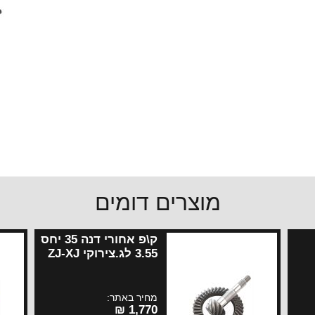
מוצרים דומים
ק\פ אחורי דנה 35 יחס
3.55 לג.צירוקי ZJ-XJ
ליברטי
מחיר באתר:
1,770 ₪