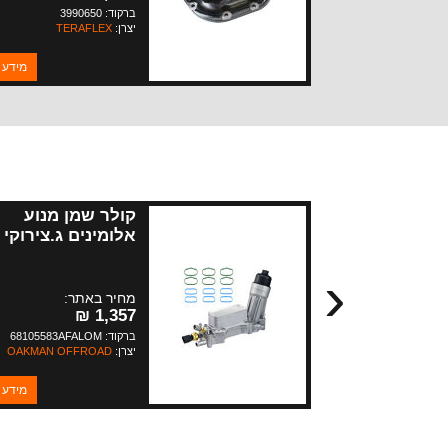
ברקוד: 3990650
יצרן:
TERAFLEX
מידע 
קולר שמן מנוע
אלומינים ג.צירוקי
+L+ WK2+JK
‹
3.6 +3.0 דיז
2014
מחיר באתר:
1,357 ₪
ברקוד: 68105583AFALOM
יצרן:
OAKMAN OFFROAD
מידע 