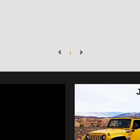
(נוכחי)
1