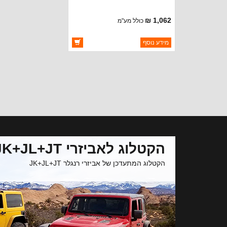
1,062 ₪
כולל מע"מ
ברקוד: 10479
מידע נוסף
יצרן:
ROUGH COUNTRY
זמינות:
זמין במלאי
הקטלוג לאביזרי JK+JL+JT
הקטלוג המתעדכן של אביזרי רנגלר JK+JL+JT