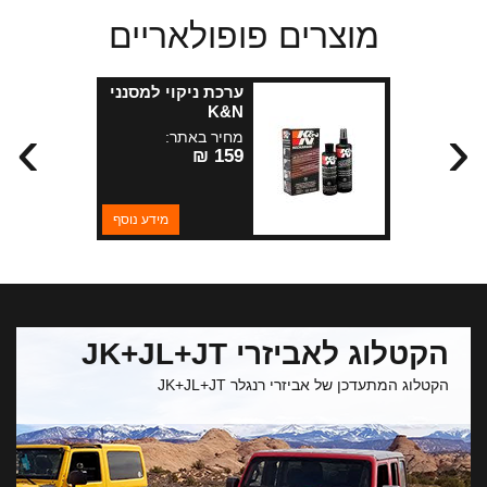
מוצרים פופולאריים
ערכת ניקוי למסנני
K&N
›
‹
מחיר באתר:
159 ₪
מידע נוסף
הקטלוג לאביזרי JK+JL+JT
הקטלוג המתעדכן של אביזרי רנגלר JK+JL+JT