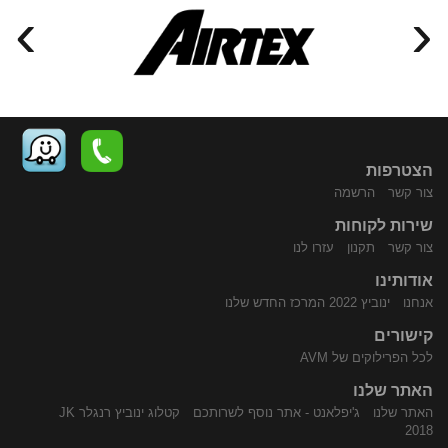
›
‹
הצטרפות
צור קשר
הרשמה
שירות לקוחות
התקשר
נווט
צור קשר
תקנון
עזרו לנו
אודותינו
אנחנו
ינוביץ 2022 המרכז החדש שלנו
קישורים
לכל הפרילוקים של AVM
האתר שלנו
האתר שלנו
ג'יפלאנט - אתר נוסף לשרותכם
קטלוג ינוביץ רנגלר JK
אלינו
באמצעות
2018