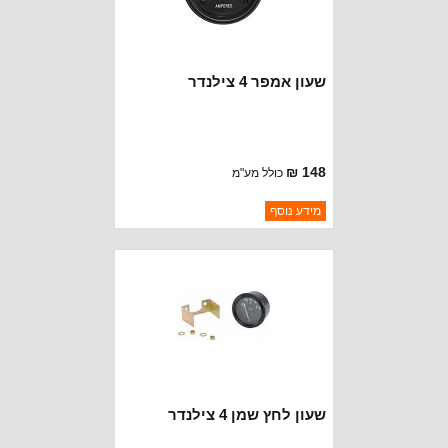
שעון אמפר 4 צילנדר
148 ₪
כולל מע"מ
ברקוד: 640761
מידע נוסף
יצרן:
OMIX-ADA
זמינות:
נא להתקשר לודא תאריך
חסר במלאי
הגעה
שעון לחץ שמן 4 צילנדר