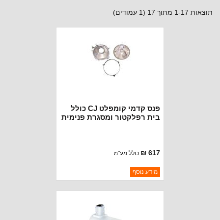
תוצאות 1-17 מתוך 17 (1 עמודים)
פנס קדמי קומפלט CJ כולל
בית רפלקטור ומסגרת פנימית
617 ₪
כולל מע"מ
ברקוד: 998972
מידע נוסף
יצרן:
OMIX-ADA
זמינות:
נא להתקשר לודא תאריך
חסר במלאי
הגעה