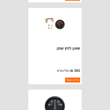
יצרן:
OMIX-ADA
זמינות:
נא להתקשר לודא תאריך
חסר במלאי
הגעה
שעון לחץ שמן
161 ₪
כולל מע"מ
ברקוד: 647058
מידע נוסף
יצרן:
OMIX-ADA
זמינות:
נא להתקשר לודא תאריך
חסר במלאי
הגעה