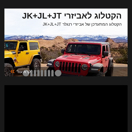
הקטלוג לאביזרי JK+JL+JT
הקטלוג המתעדכן של אביזרי רנגלר JK+JL+JT
»
קרא עוד