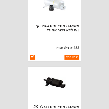
משאבת מתיז מים ג.צירוקי
WJ ללא וישר אחורי
482 ₪
כולל מע"מ
ברקוד: 19108.13
מידע נוסף
יצרן:
OMIX-ADA
זמינות:
זמין במלאי
משאבת מתיז מים רנגלר JK