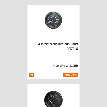
זמינות:
נא להתקשר לודא תאריך
חסר במלאי
הגעה
שעון ספידומטר מיילים 4
צילנדר
1,109 ₪
כולל מע"מ
ברקוד: 17206.01
מידע נוסף
יצרן:
OMIX-ADA
זמינות:
זמין במלאי