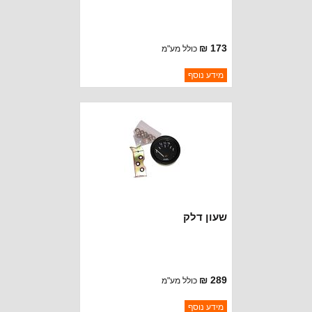
173 ₪
כולל מע"מ
ברקוד: 801158
מידע נוסף
יצרן:
OMIX-ADA
זמינות:
נא להתקשר לודא תאריך
חסר במלאי
הגעה
שעון דלק
289 ₪
כולל מע"מ
ברקוד: 640763-12V
מידע נוסף