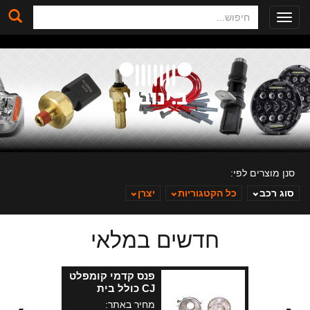
חיפוש
Toggle
navigation
סנן מוצרים לפי:
סוג רכב
כל הקטגוריות
יצרן
חדשים במלאי
ב. ינוביץ
פנס קדמי קומפלט
CJ כולל בית
רפלקטור ומסגרת
מחיר באתר: