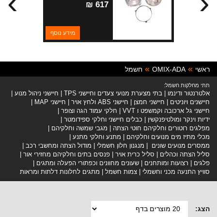
›
‹
פנימית
617 ₪
מידע נוסף
ראשי
OMIX-ADA
חשמל
תתי מחלקות חשמל:
אלטרנטור ודינמו
בתי מצערת מנועי צעדים וחיישני TPS
חיישני ניהול מנוע
חיישנים ויוניטים
חיישני חמצן
חיישני ABS ולחץ אויר
חיישני MAP
חיישני גל ארכובה וקמשפט ו VVT
חלקי עמוד הגה וצופר
ידיות וינקר ומולטיפנקשין
כבלים חיישני וחלקי ספידומטר
מפלגים רוטורים וחלקיהם חוטי הצתה
מגבי שמשה וחלקיהם
מכלי מתיז מים מנועים וחלקיהם
מתנע וחלקי מתנע
ממסרים מנועים שונים
מנגנון חלון חשמלי
מודול הצתה ומחשבי רכב
סליל הצתה וכהלים
סליל כרית אויר
פנסים בתים וחלקיהם מחזירי אור
פלגים
רצועות ומותחנים
שעונים מחוונים וכפתורי הפעלה ומתגים
סוויץ התנעה מכני וחשמלי
צמות חשמל
מתגים לחלונות דלתות ומראות
הצג: