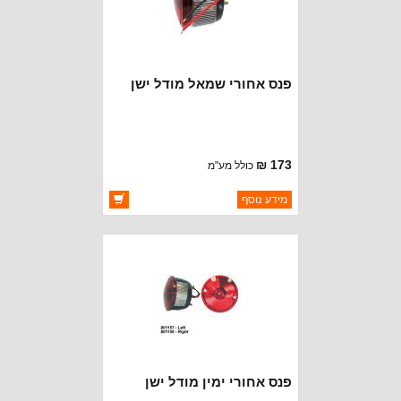
פנס אחורי שמאל מודל ישן
173 ₪
כולל מע"מ
ברקוד: 801157
מידע נוסף
יצרן:
OMIX-ADA
זמינות:
זמין במלאי
פנס אחורי ימין מודל ישן