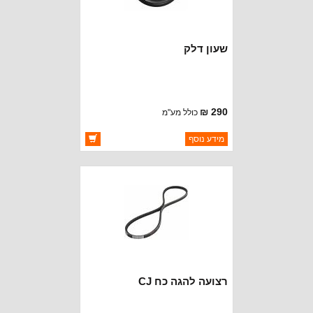
שעון דלק
290 ₪
כולל מע"מ
ברקוד: 17210.07
מידע נוסף
יצרן:
OMIX-ADA
זמינות:
זמין במלאי
רצועה להגה כח CJ