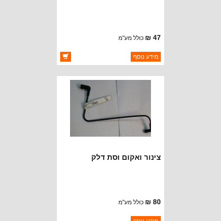
47 ₪
כולל מע"מ
ברקוד: 4418903K
מידע נוסף
יצרן:
CROWN AUTOMOTIVE
זמינות:
זמין במלאי
צינור ואקום וסת דלק
80 ₪
כולל מע"מ
ברקוד: 53006235