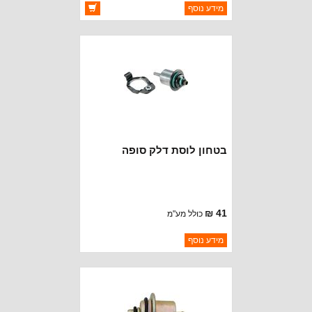
ברקוד: 4798301
מידע נוסף
יצרן:
CROWN AUTOMOTIVE
זמינות:
זמין במלאי
בטחון לוסת דלק סופה
41 ₪
כולל מע"מ
ברקוד: 4418897
מידע נוסף
יצרן:
MOPAR CHRYSLER
זמינות:
נא להתקשר לודא תאריך
חסר במלאי
הגעה