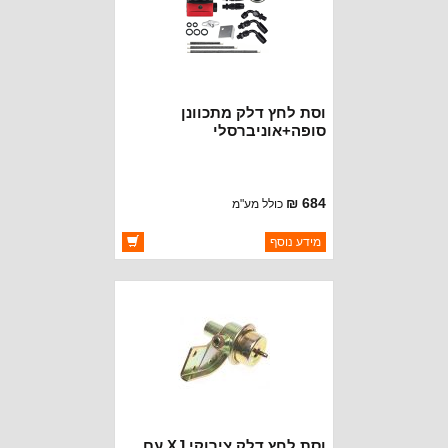
וסת לחץ דלק מתכוונן
סופה+אוניברסלי
684 ₪
כולל מע"מ
ברקוד: BJ7790
מידע נוסף
יצרן:
OAKMAN OFFROAD
זמינות:
זמין במלאי
וסת לחץ דלק צירוקי XJ עם