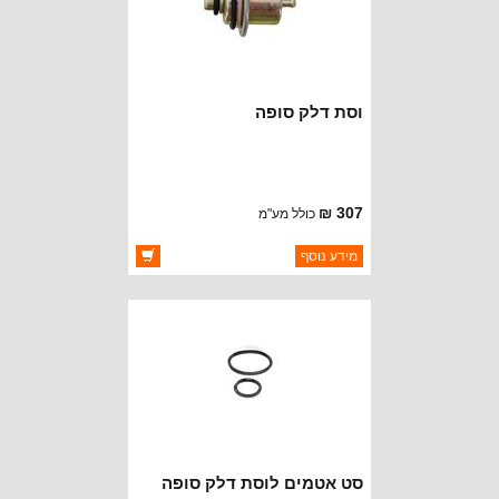
וסת דלק סופה
307 ₪
כולל מע"מ
ברקוד: 53005801
מידע נוסף
יצרן:
OAKMAN OFFROAD
זמינות:
זמין במלאי
סט אטמים לוסת דלק סופה