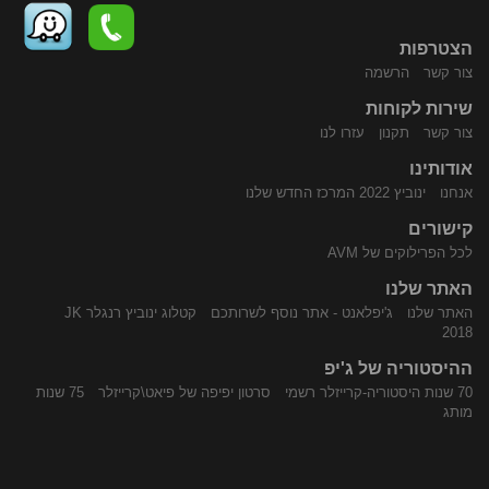
הצטרפות
צור קשר
הרשמה
שירות לקוחות
התקשר
נווט
צור קשר
תקנון
עזרו לנו
אודותינו
אנחנו
ינוביץ 2022 המרכז החדש שלנו
קישורים
לכל הפרילוקים של AVM
האתר שלנו
האתר שלנו
ג'יפלאנט - אתר נוסף לשרותכם
קטלוג ינוביץ רנגלר JK
אלינו
באמצעות
2018
ההיסטוריה של ג'יפ
70 שנות היסטוריה-קרייזלר רשמי
סרטון יפיפה של פיאט\קרייזלר
75 שנות
מותג