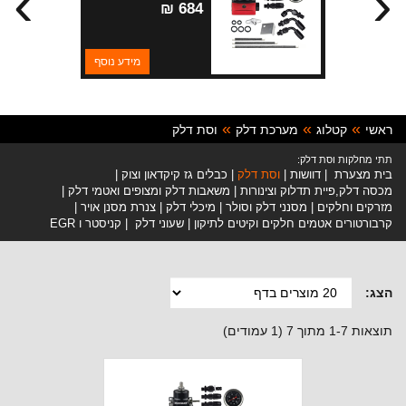
›
‹
684 ₪
מידע נוסף
ראשי
קטלוג
מערכת דלק
וסת דלק
תתי מחלקות וסת דלק:
בית מצערת
דוושות
וסת דלק
כבלים גז קיקדאון וצוק
מכסה דלק,פיית תדלוק וצינורות
משאבות דלק ומצופים ואטמי דלק
מזרקים וחלקים
מסנני דלק וסולר
מיכלי דלק
צנרת מסנן אויר
קרבורטורים אטמים חלקים וקיטים לתיקון
שעוני דלק
קניסטר ו EGR
הצג:
תוצאות 1-7 מתוך 7 (1 עמודים)