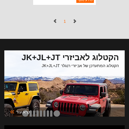
מידע נוסף
יצרן:
MOPAR CHRYSLER
זמינות:
נא להתקשר לודא תאריך
חסר במלאי
הגעה
(נוכחי)
1
הקטלוג לאביזרי JK+JL+JT
הקטלוג המתעדכן של אביזרי רנגלר JK+JL+JT
»
קרא עוד