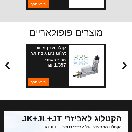
מידע נוסף
מוצרים פופולאריים
קולר שמן מנוע
אלומינים ג.צירוקי
›
‹
+JL+ WK2+JK
מחיר באתר:
מנועי 3.6 +3.0
1,357 ₪
דיזל+KL 3.2 2014
מידע נוסף
הקטלוג לאביזרי JK+JL+JT
הקטלוג המתעדכן של אביזרי רנגלר JK+JL+JT