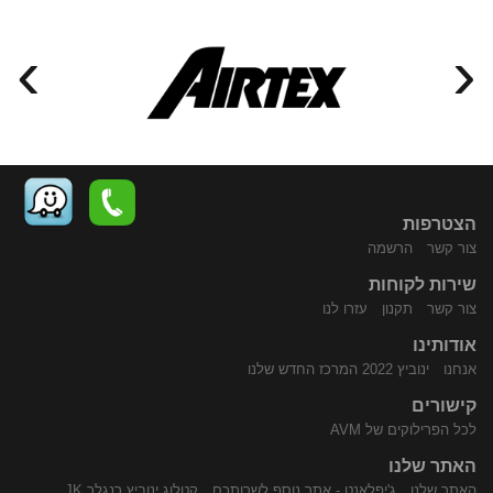
›
‹
הצטרפות
צור קשר
הרשמה
שירות לקוחות
התקשר
נווט
צור קשר
תקנון
עזרו לנו
אודותינו
אנחנו
ינוביץ 2022 המרכז החדש שלנו
קישורים
לכל הפרילוקים של AVM
האתר שלנו
האתר שלנו
ג'יפלאנט - אתר נוסף לשרותכם
קטלוג ינוביץ רנגלר JK