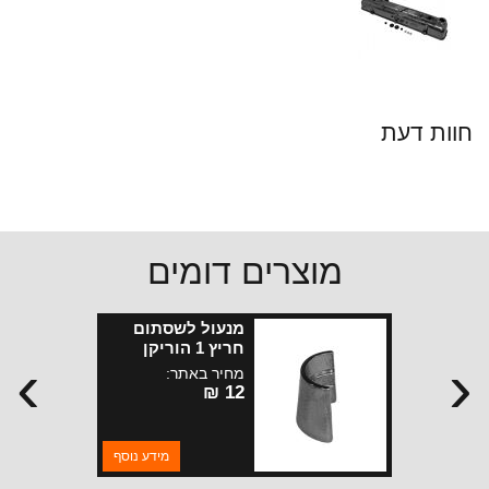
חוות דעת
מוצרים דומים
מנעול לשסתום
חריץ 1 הוריקן
›
‹
פליטה ומנועי 232 ו
מחיר באתר:
258 6 צילנדר
12 ₪
מידע נוסף