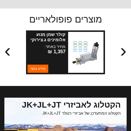
מוצרים פופולאריים
קולר שמן מנוע
אלומינים ג.צירוקי
›
‹
+JL+ WK2+JK
מחיר באתר:
מנועי 3.6 +3.0
1,357 ₪
דיזל+KL 3.2 2014
מידע נוסף
הקטלוג לאביזרי JK+JL+JT
הקטלוג המתעדכן של אביזרי רנגלר JK+JL+JT