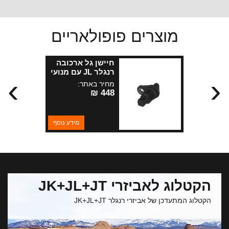
מוצרים פופולאריים
חיישן גל ארכובה
רנגלר JL עם מנועי
›
‹
2.0 ליטר+KL 2.0
מחיר באתר:
ליטר
448 ₪
מידע נוסף
הקטלוג לאביזרי JK+JL+JT
הקטלוג המתעדכן של אביזרי רנגלר JK+JL+JT