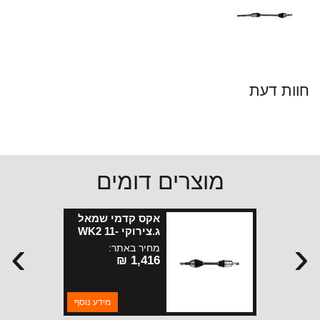
חוות דעת
מוצרים דומים
אקס קדמי שמאל
ג.צירוקי WK2 11-
›
‹
18 עם טרנספר
מחיר באתר:
MP3010
1,416 ₪
מידע נוסף