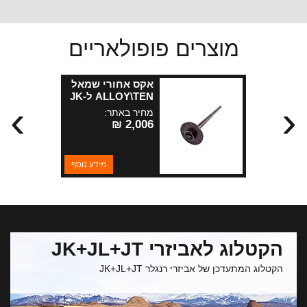
מוצרים פופולאריים
אקס אחורי שמאל
ALLOY\TEN ל-JK
›
‹
רוביקון
מחיר באתר:
2,006 ₪
מידע נוסף
הקטלוג לאביזרי JK+JL+JT
הקטלוג המתעדכן של אביזרי רנגלר JK+JL+JT