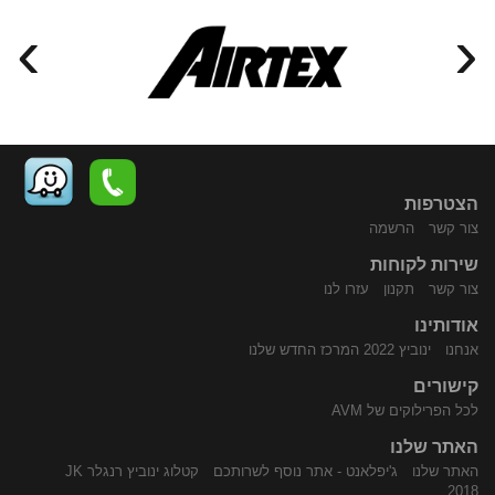
›
‹
הצטרפות
צור קשר
הרשמה
שירות לקוחות
התקשר
נווט
צור קשר
תקנון
עזרו לנו
אודותינו
אנחנו
ינוביץ 2022 המרכז החדש שלנו
קישורים
לכל הפרילוקים של AVM
האתר שלנו
האתר שלנו
ג'יפלאנט - אתר נוסף לשרותכם
קטלוג ינוביץ רנגלר JK
אלינו
באמצעות
2018