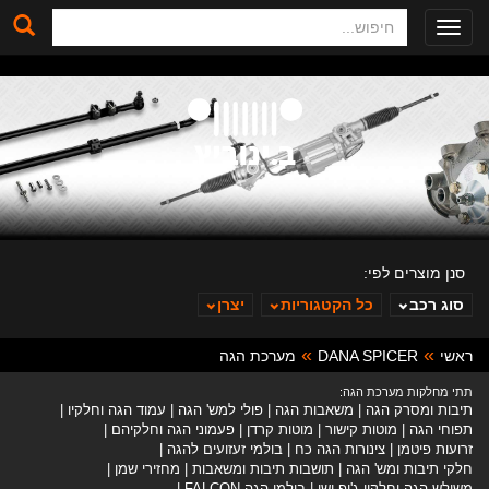
חיפוש
Toggle
navigation
סנן מוצרים לפי:
סוג רכב
כל הקטגוריות
יצרן
ראשי
DANA SPICER
מערכת הגה
ב. ינוביץ
תתי מחלקות מערכת הגה:
תיבות ומסרק הגה
משאבות הגה
פולי למש' הגה
עמוד הגה וחלקיו
תפוחי הגה
מוטות קישור
מוטות קרדן
פעמוני הגה וחלקיהם
זרועות פיטמן
צינורות הגה כח
בולמי זעזועים להגה
חלקי תיבות ומש' הגה
תושבות תיבות ומשאבות
מחזירי שמן
משולש הגה וחלקיו ג'יפ ישן
בולמי הגה FALCON