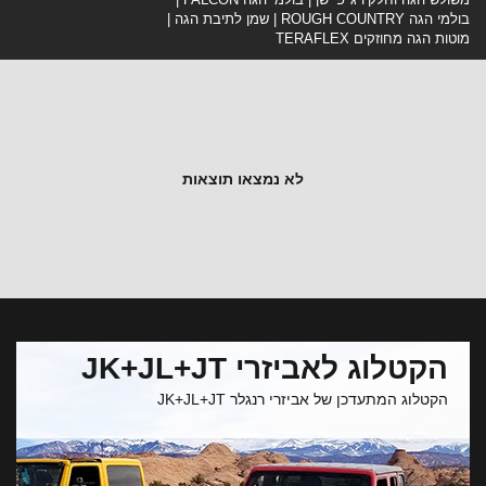
בולמי הגה ROUGH COUNTRY
שמן לתיבת הגה
מוטות הגה מחוזקים TERAFLEX
לא נמצאו תוצאות
הקטלוג לאביזרי JK+JL+JT
הקטלוג המתעדכן של אביזרי רנגלר JK+JL+JT