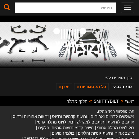
חיפוש
Toggle
navigation
סנן מוצרים לפי:
סוג רכב
כל הקטגוריות
יצרן
ראשי
SMITTYBILT
חלקי מתלה
ב. ינוביץ
תתי מחלקות חלקי מתלה:
משולשים קדמיים ואחוריים
זרועות קדמיות ורדיוס
זרועות אחוריות ורדיוס
תותבים לזרועות
תותבים למשולש
בול ג'וינט מתלה קדמי
בול ג'וינט מתלה אחורי
מייצב קדמי זרועות גומיות וחלקים
מייצב אחורי זרועות גומיות וחלקים
בולמי זעזועים
קיט מתלים משופר וחלקיו
סט קפיצים משופר וחלקיו TERAFLEX