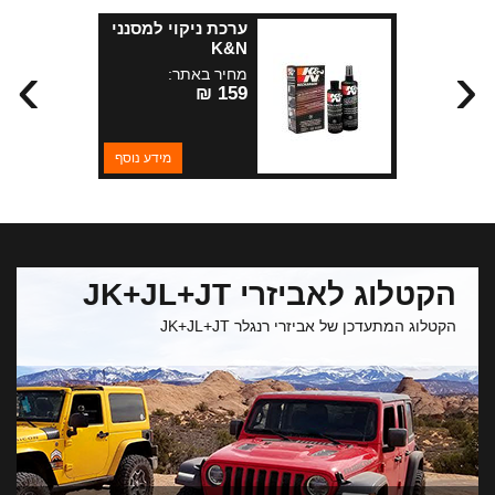
ערכת ניקוי למסנני
K&N
›
‹
מחיר באתר:
159 ₪
מידע נוסף
הקטלוג לאביזרי JK+JL+JT
הקטלוג המתעדכן של אביזרי רנגלר JK+JL+JT