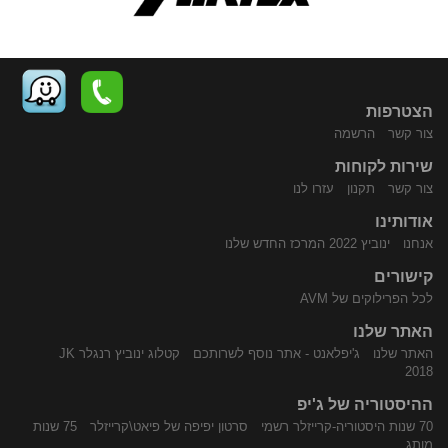
הצטרפות
צור קשר
הרשמה
שירות לקוחות
התקשר
נווט
צור קשר
תקנון
עזרו לנו
אודותינו
אנחנו
ינוביץ 2022 המרכז החדש שלנו
קישורים
לכל הפרילוקים של AVM
האתר שלנו
האתר שלנו
ג'יפלאנט - אתר נוסף לשרותכם
קטלוג ינוביץ רנגלר JK
אלינו
באמצעות
2018
ההיסטוריה של ג'יפ
70 שנות היסטוריה-קרייזלר רשמי
סרטון יפיפה של פיאט\קרייזלר
75 שנות
מותג