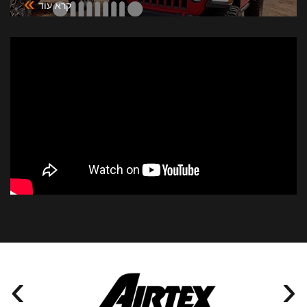
»
קרא עוד
›
‹