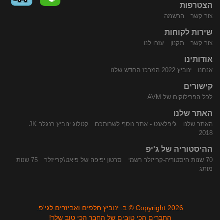
הצטרפות
צור קשר
הרשמה
שירות לקוחות
התקשר
נווט
צור קשר
תקנון
עזרו לנו
אודותינו
אנחנו
ינוביץ 2022 המרכז החדש שלנו
קישורים
לכל הפרילוקים של AVM
האתר שלנו
האתר שלנו
ג'יפלאנט - אתר נוסף לשרותכם
קטלוג ינוביץ רנגלר JK
אלינו
באמצעות
2018
ההיסטוריה של ג'יפ
70 שנות היסטוריה-קרייזלר רשמי
סרטון יפיפה של פיאט\קרייזלר
75 שנות
מותג
Copyright 2026 © ב. ינוביץ חלפים ואביזרים לגי'פ.
החברים הכי טובים של החבר הכי טוב שלך!