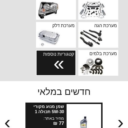
מערכת הגה
מערכת דלק
מערכת בלמים
קטגוריות נוספות
››
חדשים במלאי
שמן מנוע מקורי
5W-30 תכולה 1
›
‹
ליטר פנזויל למנועי
מחיר באתר:
2.0 ליטר בתקן MS-
77 ₪
13340