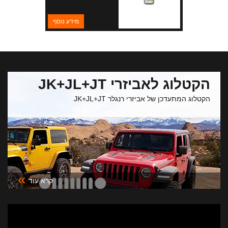
מידע נוסף
הקטלוג לאביזרי JK+JL+JT
הקטלוג המתעדכן של אביזרי רנגלר JK+JL+JT
»
קרא עוד