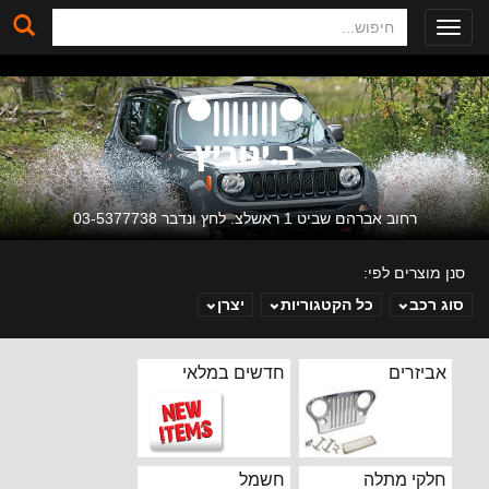
חיפוש
Toggle
navigation
רחוב אברהם שביט 1 ראשלצ. לחץ ונדבר 03-5377738
סנן מוצרים לפי:
סוג רכב
כל הקטגוריות
יצרן
ב. ינוביץ
אביזרים
חדשים במלאי
חלקי מתלה
חשמל