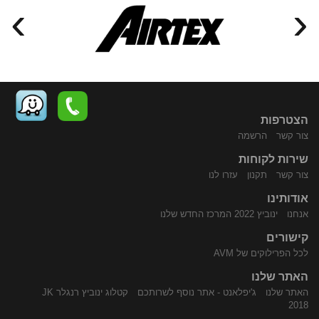
›
‹
הצטרפות
צור קשר
הרשמה
שירות לקוחות
התקשר
נווט
צור קשר
תקנון
עזרו לנו
אודותינו
אנחנו
ינוביץ 2022 המרכז החדש שלנו
קישורים
לכל הפרילוקים של AVM
האתר שלנו
האתר שלנו
ג'יפלאנט - אתר נוסף לשרותכם
קטלוג ינוביץ רנגלר JK
אלינו
באמצעות
2018