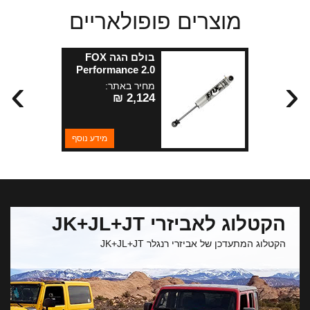
מוצרים פופולאריים
בולם הגה FOX
Performance 2.0
›
‹
לרנגלר JK
מחיר באתר:
2,124 ₪
מידע נוסף
הקטלוג לאביזרי JK+JL+JT
הקטלוג המתעדכן של אביזרי רנגלר JK+JL+JT