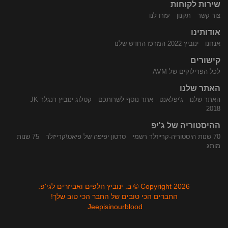
שירות לקוחות
התקשר
נווט
צור קשר
תקנון
עזרו לנו
אודותינו
אנחנו
ינוביץ 2022 המרכז החדש שלנו
קישורים
לכל הפרילוקים של AVM
האתר שלנו
האתר שלנו
ג'יפלאנט - אתר נוסף לשרותכם
קטלוג ינוביץ רנגלר JK
אלינו
באמצעות
2018
ההיסטוריה של ג'יפ
70 שנות היסטוריה-קרייזלר רשמי
סרטון יפיפה של פיאט\קרייזלר
75 שנות
מותג
Copyright 2026 © ב. ינוביץ חלפים ואביזרים לגי'פ.
החברים הכי טובים של החבר הכי טוב שלך!
Jeepisinourblood
Waze