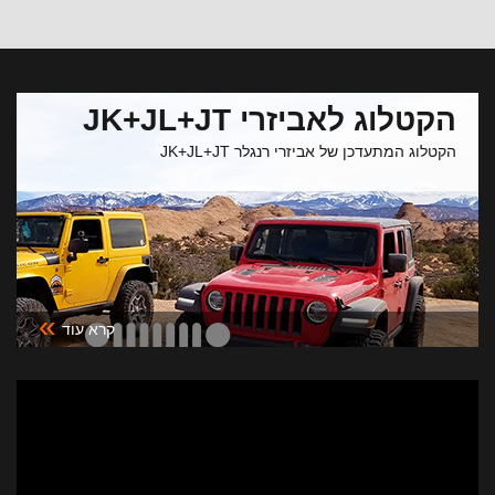
הקטלוג לאביזרי JK+JL+JT
הקטלוג המתעדכן של אביזרי רנגלר JK+JL+JT
»
קרא עוד