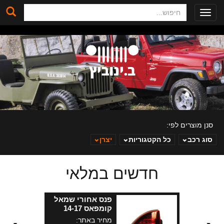
חיפוש
Toggle
navigation
סנן מוצרים לפי:
סוג רכב
כל הקטגוריות
יצרן
חדשים במלאי
ב. ינוביץ
פנס אחורי שמאל
קומפאס 14-17
מחיר באתר: