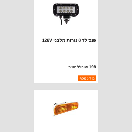
פנס לד 8 נורות מלבני 126V
198 ₪
כולל מע"מ
ברקוד: BJ125
מידע נוסף
יצרן:
DEPO
זמינות:
נא להתקשר לודא תאריך
חסר במלאי
הגעה