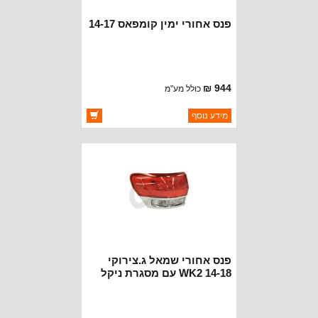
פנס אחורי ימין קומפאס 14-17
944 ₪
כולל מע"מ
ברקוד: 5272908AB
מידע נוסף
יצרן:
DEPO
זמינות:
זמין במלאי
פנס אחורי שמאל ג.צירוקי
WK2 14-18 עם מסגרת ניקל