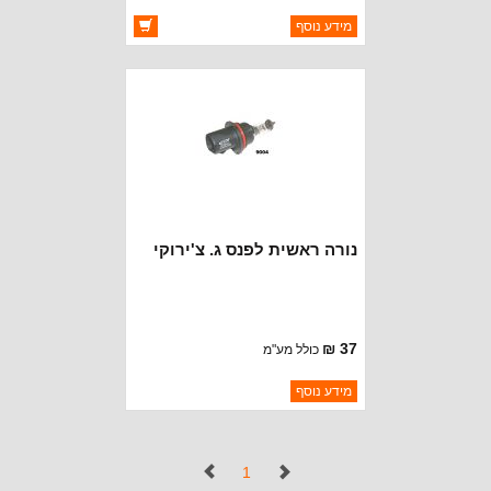
ברקוד: 55157338AB
מידע נוסף
יצרן:
DEPO
זמינות:
זמין במלאי
נורה ראשית לפנס ג. צ'ירוקי
37 ₪
כולל מע"מ
ברקוד: 9004
מידע נוסף
יצרן:
DEPO
זמינות:
נא להתקשר לודא תאריך
חסר במלאי
הגעה
(נוכחי)
1