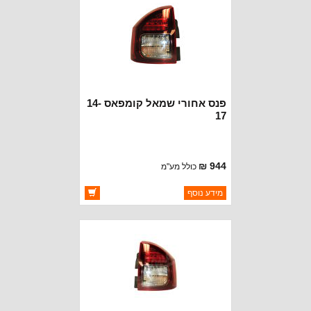
פנס אחורי שמאל קומפאס 14-
17
944 ₪
כולל מע"מ
ברקוד: 5272909AB
מידע נוסף
יצרן:
DEPO
זמינות:
זמין במלאי