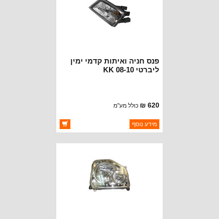
פנס חניה ואיתות קדמי ימין
ליברטי KK 08-10
620 ₪
כולל מע"מ
ברקוד: 57010124AA
מידע נוסף
יצרן:
DEPO
זמינות:
זמין במלאי