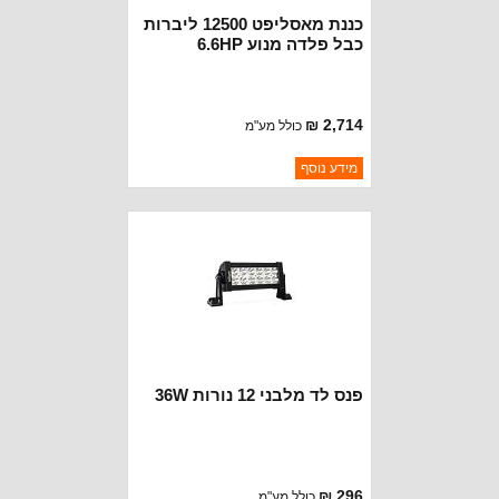
כננת מאסליפט 12500 ליברות
כבל פלדה מנוע 6.6HP
2,714 ₪
כולל מע"מ
ברקוד: BJ2809
מידע נוסף
יצרן:
MUSCLELIFT
זמינות:
נא להתקשר לודא תאריך
חסר במלאי
הגעה
פנס לד מלבני 12 נורות 36W
296 ₪
כולל מע"מ