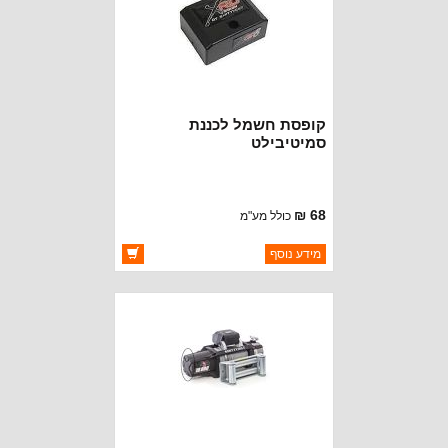
קופסת חשמל לכננת
סמיטיבילט
68 ₪
כולל מע"מ
ברקוד: S/B97495-53
מידע נוסף
יצרן:
SMITTYBILT
זמינות:
זמין במלאי