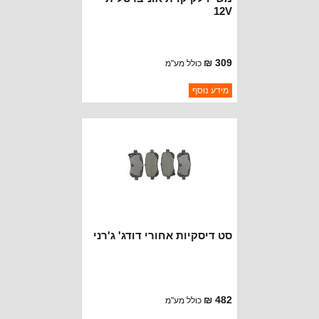
12V
309 ₪
כולל מע"מ
ברקוד: USEP8012S
מידע נוסף
יצרן:
USMW WATER PUMP
זמינות:
נא להתקשר לודא תאריך
חסר במלאי
הגעה
סט דיסקיות אחורי דודג' ג'רני
482 ₪
כולל מע"מ