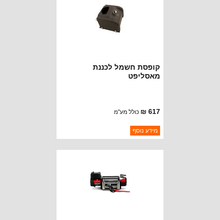
קופסת חשמל לכננת
מאסליפט
617 ₪
כולל מע"מ
ברקוד: BJ2810
מידע נוסף
יצרן:
MUSCLELIFT
זמינות:
נא להתקשר לודא תאריך
חסר במלאי
הגעה