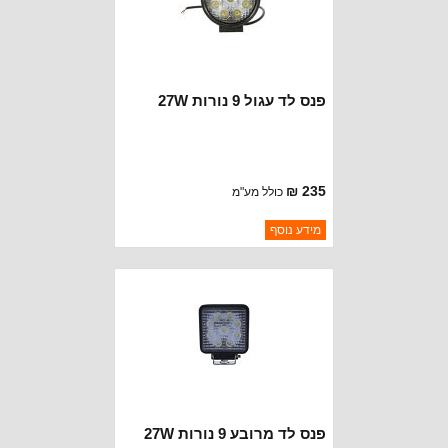
פנס לד עגול 9 נורות 27W
235 ₪
כולל מע"מ
ברקוד: BJ124
מידע נוסף
יצרן:
RUGGED RIDGE
זמינות:
נא להתקשר לודא תאריך
חסר במלאי
הגעה
פנס לד מרובע 9 נורות 27W