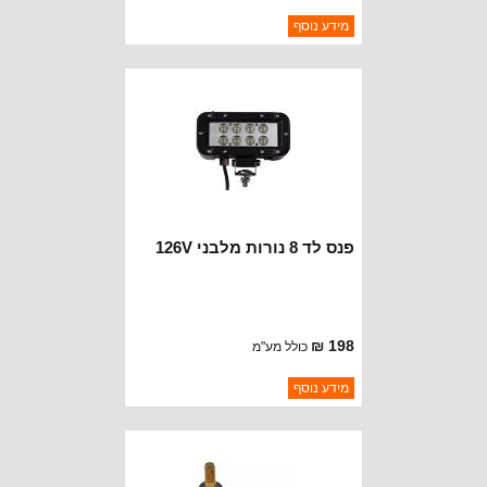
ברקוד: 4740275
מידע נוסף
יצרן:
CROWN AUTOMOTIVE
זמינות:
נא להתקשר לודא תאריך
חסר במלאי
הגעה
פנס לד 8 נורות מלבני 126V
198 ₪
כולל מע"מ
ברקוד: BJ125
מידע נוסף
יצרן:
DEPO
זמינות:
נא להתקשר לודא תאריך
חסר במלאי
הגעה