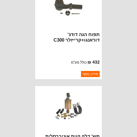
תפוח הגה דודג'
דוראנגו+קרייזלר C300
432 ₪
כולל מע"מ
ברקוד: 52855763AC
מידע נוסף
יצרן:
OAKMAN OFFROAD
זמינות:
נא להתקשר לודא תאריך
חסר במלאי
הגעה
מש' דלק קוית אוניברסלית