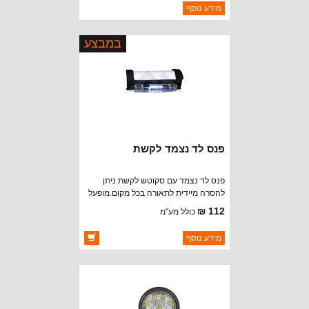
ברקוד: 68044761AA
מידע נוסף
יצרן:
RAYBESTOS BRAKE PARTS
זמינות:
נא להתקשר לודא תאריך
חסר במלאי
הגעה
במבצע
פנס לד נצמד לקשת
פנס לד נצמד עם סקוטש לקשת ניתן
להסרה מיידית לתאורה בכל מקום.מופעל
ע'י 3 סוללות AA שאינן כלולות.
112 ₪
כולל מע"מ
ברקוד: BJ2003
מידע נוסף
יצרן:
CROWN AUTOMOTIVE
זמינות:
זמין במלאי