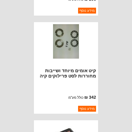
ברקוד: BJ127
מידע נוסף
יצרן:
OAKMAN OFFROAD
זמינות:
נא להתקשר לודא תאריך
חסר במלאי
הגעה
קיט אומים מיוחד ושייבות
מחוררות לסט פרילוקים קיה
ספורטג'
342 ₪
כולל מע"מ
ברקוד: 4460K
מידע נוסף
יצרן:
AVM
זמינות:
נא להתקשר לודא תאריך
חסר במלאי
הגעה