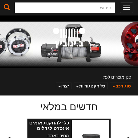
חיפוש
Toggle
navigation
סנן מוצרים לפי:
סוג רכב
כל הקטגוריות
יצרן
חדשים במלאי
ב. ינוביץ
כלי להתקנת אומים
אינסרט לגדלים
שונים
מחיר באתר: