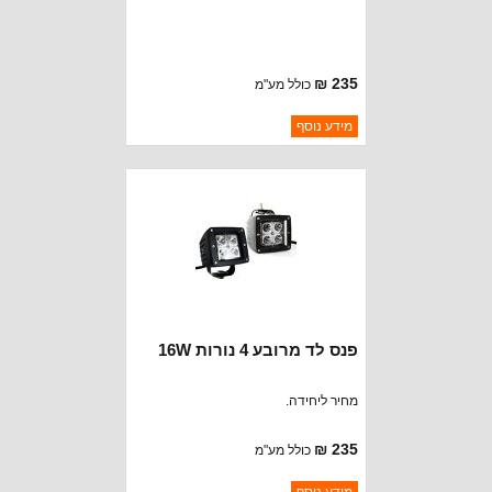
235 ₪
כולל מע"מ
ברקוד: BJ123
מידע נוסף
יצרן:
RUGGED RIDGE
זמינות:
נא להתקשר לודא תאריך
חסר במלאי
הגעה
פנס לד מרובע 4 נורות 16W
מחיר ליחידה.
235 ₪
כולל מע"מ
ברקוד: BJ122