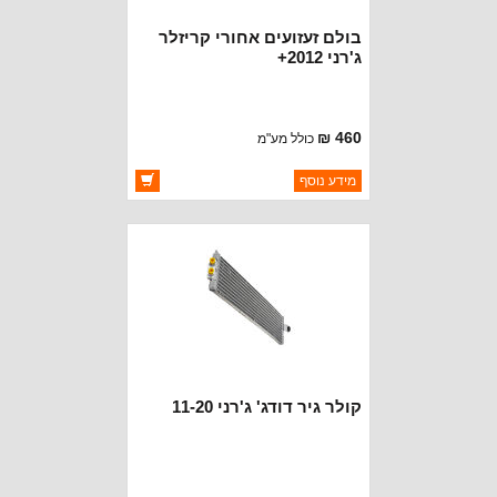
בולם זעזועים אחורי קריזלר
ג'רני 2012+
460 ₪
כולל מע"מ
ברקוד: 68068866AB
מידע נוסף
יצרן:
OAKMAN OFFROAD
זמינות:
זמין במלאי
קולר גיר דודג' ג'רני 11-20