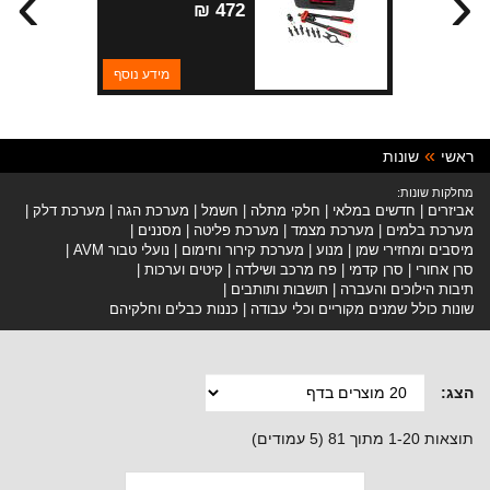
›
‹
472 ₪
מידע נוסף
ראשי
שונות
מחלקות שונות:
אביזרים
חדשים במלאי
חלקי מתלה
חשמל
מערכת הגה
מערכת דלק
מערכת בלמים
מערכת מצמד
מערכת פליטה
מסננים
מיסבים ומחזירי שמן
מנוע
מערכת קירור וחימום
נועלי טבור AVM
סרן אחורי
סרן קדמי
פח מרכב ושילדה
קיטים וערכות
תיבות הילוכים והעברה
תושבות ותותבים
שונות כולל שמנים מקוריים וכלי עבודה
כננות כבלים וחלקיהם
הצג:
תוצאות 1-20 מתוך 81 (5 עמודים)