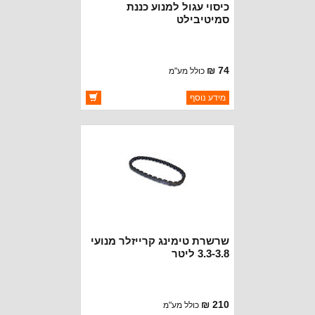
כיסוי עגול למנוע כננת
סמיטיבילט
74 ₪
כולל מע"מ
ברקוד: S/B97495-16
מידע נוסף
יצרן:
SMITTYBILT
זמינות:
זמין במלאי
שרשרת טימינג קרייזלר מנועי
3.3-3.8 ליטר
210 ₪
כולל מע"מ