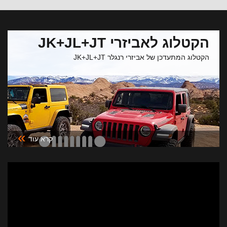
הקטלוג לאביזרי JK+JL+JT
הקטלוג המתעדכן של אביזרי רנגלר JK+JL+JT
»
קרא עוד