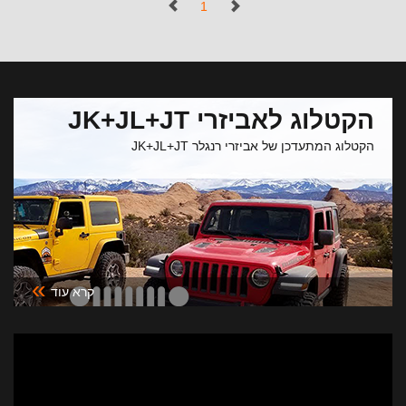
(נוכחי)
1
הקטלוג לאביזרי JK+JL+JT
הקטלוג המתעדכן של אביזרי רנגלר JK+JL+JT
»
קרא עוד