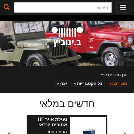
חיפוש
Toggle
navigation
סנן מוצרים לפי:
סוג רכב
כל הקטגוריות
יצרן
חדשים במלאי
ב. ינוביץ
נעילת אויר HF
אחורית יונדאי
טארקן 34 שיניים
מחיר באתר: