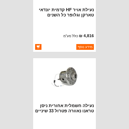
נעילת אויר HF קדמית יונדאי
טארקן וגלופר כל השנים
ומיצובישי פאגרו 28 שיניים
2001+
4,816 ₪
כולל מע"מ
ברקוד: RD110
מידע נוסף
יצרן:
HF DIFFERENTIAL
זמינות:
זמין במלאי
נעילה חשמלית אחורית ניסן
טראנו נאוורה פטרול 33 שיניים