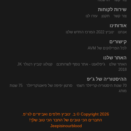
שירות לקוחות
התקשר
נווט
צור קשר
תקנון
עזרו לנו
אודותינו
אנחנו
ינוביץ 2022 המרכז החדש שלנו
קישורים
לכל הפרילוקים של AVM
האתר שלנו
האתר שלנו
ג'יפלאנט - אתר נוסף לשרותכם
קטלוג ינוביץ רנגלר JK
אלינו
באמצעות
2018
ההיסטוריה של ג'יפ
70 שנות היסטוריה-קרייזלר רשמי
סרטון יפיפה של פיאט\קרייזלר
75 שנות
מותג
Copyright 2026 © ב. ינוביץ חלפים ואביזרים לגי'פ.
החברים הכי טובים של החבר הכי טוב שלך!
Jeepisinourblood
Waze