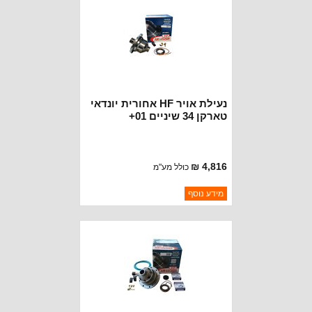
נעילת אויר HF אחורית יונדאי
טארקן 34 שיניים 01+
4,816 ₪
כולל מע"מ
ברקוד: RD156
מידע נוסף
יצרן:
HF DIFFERENTIAL
זמינות:
נא להתקשר לודא תאריך
חסר במלאי
הגעה