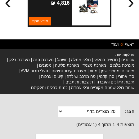
›
‹
01+
4,816 ₪
מידע נוסף
ראשי
ועוד
מחלקות ועוד:
אביזרים
חדשים במלאי
חלקי מתלה
חשמל
מערכת הגה
מערכת דלק
מערכת בלמים
מערכת מצמד
מערכת פליטה
מסננים
מיסבים ומחזירי שמן
מנוע
מערכת קירור וחימום
נועלי טבור AVM
סרן אחורי
סרן קדמי
פח מרכב ושילדה
קיטים וערכות
תיבות הילוכים והעברה
תושבות ותותבים
שונות כולל שמנים מקוריים וכלי עבודה
כננות כבלים וחלקיהם
הצג:
תוצאות 1-4 מתוך 4 (1 עמודים)