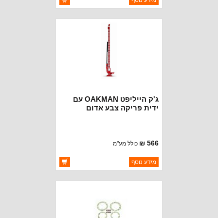
מידע נוסף
יצרן:
MD JUAN
זמינות:
זמין במלאי
ג'ק הייליפט OAKMAN עם
ידית פריקה צבע אדום
566 ₪
כולל מע"מ
ברקוד: BJ2812
מידע נוסף
יצרן:
OAKMAN OFFROAD
זמינות:
זמין במלאי