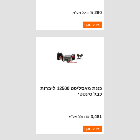
260 ₪
כולל מע"מ
ברקוד: 68218891AC
מידע נוסף
יצרן:
MOPAR CHRYSLER
זמינות:
נא להתקשר לודא תאריך
חסר במלאי
הגעה
כננת מאסליפט 12500 ליברות
כבל סינטטי
3,481 ₪
כולל מע"מ
ברקוד: BJ2811
מידע נוסף
יצרן:
MUSCLELIFT
זמינות:
נא להתקשר לודא תאריך
חסר במלאי