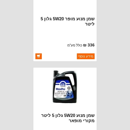
שמן מנוע מופר 5W20 גלון 5
ליטר
336 ₪
כולל מע"מ
ברקוד: 68518203AA
מידע נוסף
יצרן:
MOPAR CHRYSLER
זמינות:
זמין במלאי
שמן מנוע 5W20 גלון 5 ליטר
מקורי מופאר