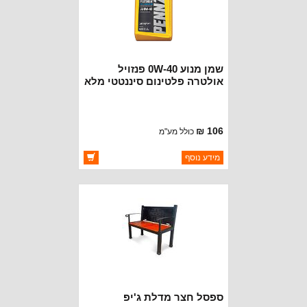
שמן מנוע 0W-40 פנזויל
אולטרה פלטינום סיננטטי מלא
- 1 ליטר
106 ₪
כולל מע"מ
ברקוד: 550040856
מידע נוסף
יצרן:
PENNZOIL
זמינות:
זמין במלאי
ספסל חצר מדלת ג'יפ