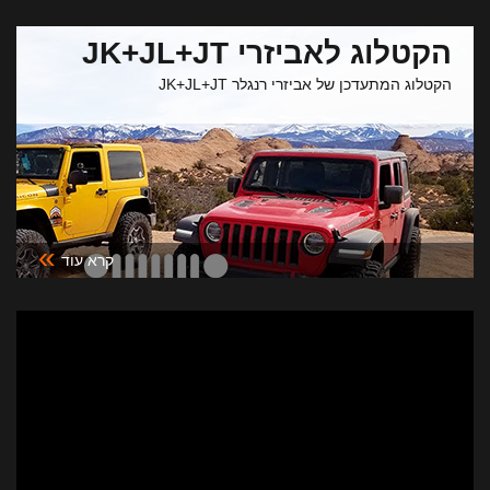
הקטלוג לאביזרי JK+JL+JT
הקטלוג המתעדכן של אביזרי רנגלר JK+JL+JT
»
קרא עוד