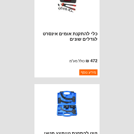
כלי להתקנת אומים אינסרט
לגדלים שונים
472 ₪
כולל מע"מ
ברקוד: 10583
מידע נוסף
יצרן:
ROUGH COUNTRY
זמינות:
נא להתקשר לודא תאריך
חסר במלאי
הגעה
קיט להתקנת טיימינג מנועי