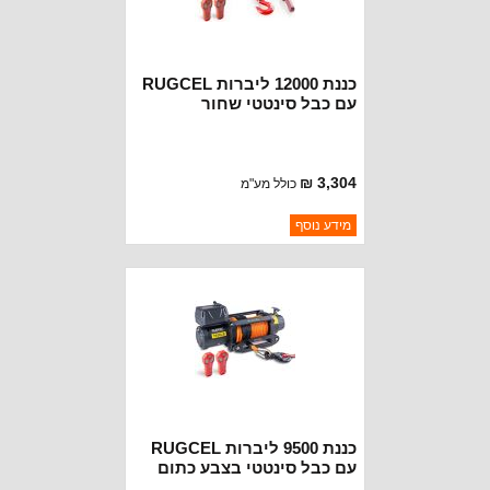
כננת 12000 ליברות RUGCEL
עם כבל סינטטי שחור
3,304 ₪
כולל מע"מ
ברקוד: BJ2815
מידע נוסף
יצרן:
RUGCEL WINCH
זמינות:
נא להתקשר לודא תאריך
חסר במלאי
הגעה
כננת 9500 ליברות RUGCEL
עם כבל סינטטי בצבע כתום