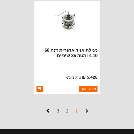
הגעה
נעילת אויר אחורית דנה 60
4.10 ומטה 35 שיניים
5,428 ₪
כולל מע"מ
ברקוד: ET36
מידע נוסף
יצרן:
OAKMAN OFFROAD
זמינות:
זמין במלאי
(נוכחי)
3
2
1