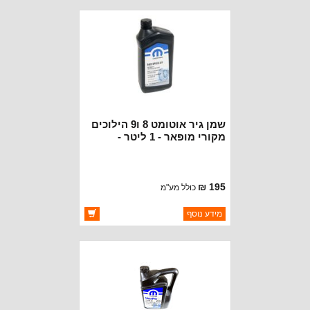
זמינות:
זמין במלאי
שמן גיר אוטומט 8 ו9 הילוכים
מקורי מופאר - 1 ליטר -
מתאים JL+ JT-WK2
מודלים18+
195 ₪
כולל מע"מ
ברקוד: 68218925GC
מידע נוסף
יצרן:
MOPAR CHRYSLER
זמינות:
זמין במלאי