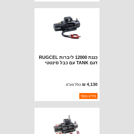
יצרן:
RUGCEL WINCH
זמינות:
זמין במלאי
כננת 12000 ליברות RUGCEL
דגם TANK עם כבל סינטטי
שחור אדום
4,130 ₪
כולל מע"מ
ברקוד: BJ2816
מידע נוסף
יצרן:
RUGCEL WINCH
זמינות:
נא להתקשר לודא תאריך
חסר במלאי
הגעה