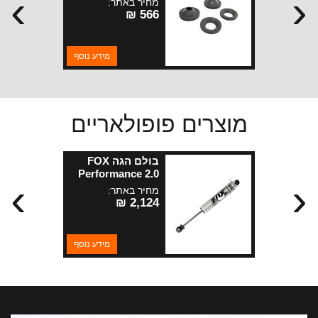
›
‹
מחיר באתר:
ואחורי ראף
566 ₪
קאנטרי
מידע נוסף
מוצרים פופולאריים
בולם הגה FOX
Performance 2.0
›
‹
לרנגלר JK
מחיר באתר:
2,124 ₪
מידע נוסף