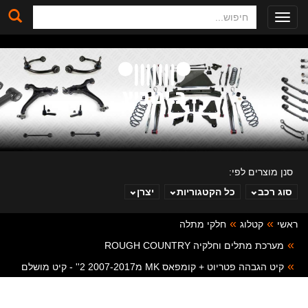
חיפוש
Toggle
navigation
סנן מוצרים לפי:
סוג רכב
כל הקטגוריות
יצרן
ראשי
קטלוג
חלקי מתלה
ב. ינוביץ
מערכת מתלים וחלקיה ROUGH COUNTRY
קיט הגבהה פטריוט + קומפאס MK מ2007-2017 2'' - קיט מושלם