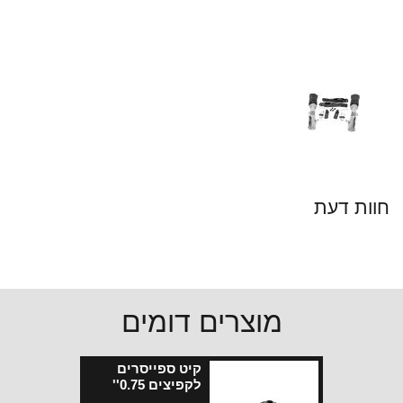
חוות דעת
מוצרים דומים
קיט ספייסרים
לקפיצים 0.75''
רנגלר JK קדמי