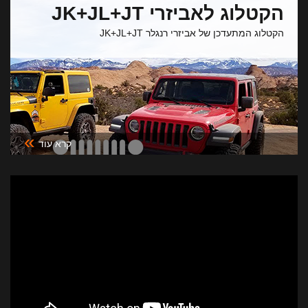
הקטלוג לאביזרי JK+JL+JT
הקטלוג המתעדכן של אביזרי רנגלר JK+JL+JT
»
קרא עוד