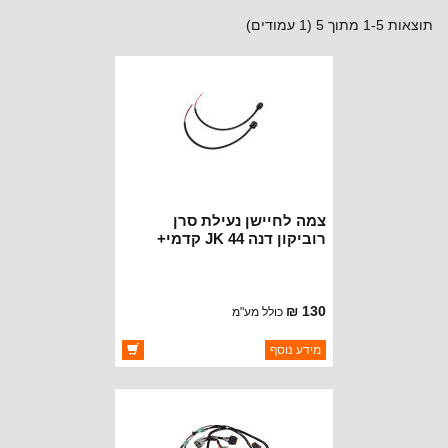
תוצאות 1-5 מתוך 5 (1 עמודים)
צמה לחיישן נעילת סרן
רוביקון דנה 44 JK קדמי+
אחורי
130 ₪
כולל מע"מ
ברקוד: 5155359
מידע נוסף
יצרן:
OAKMAN OFFROAD
זמינות:
זמין במלאי