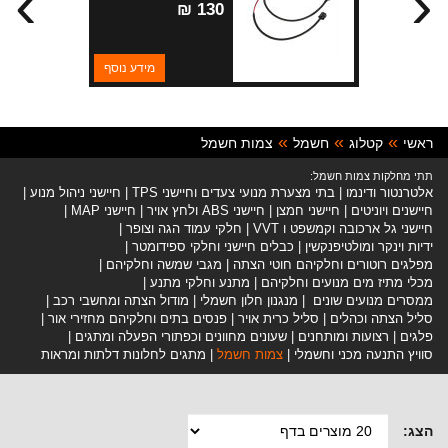
›
‹
130 ₪
מידע נוסף
ראשי
קטלוג
חשמל
צמות חשמל
תתי מחלקות צמות חשמל:
אלטרנטור ודינמו
בתי מצערת מנועי צעדים וחיישני TPS
חיישני ניהול מנוע
חיישנים ויוניטים
חיישני חמצן
חיישני ABS ולחץ אויר
חיישני MAP
חיישני גל ארכובה וקמשפט ו VVT
חלקי עמוד הגה וצופר
ידיות וינקר ומולטיפנקשין
כבלים חיישני וחלקי ספידומטר
מפלגים רוטורים וחלקיהם חוטי הצתה
מגבי שמשה וחלקיהם
מכלי מתיז מים מנועים וחלקיהם
מתנע וחלקי מתנע
ממסרים מנועים שונים
מנגנון חלון חשמלי
מודול הצתה ומחשבי רכב
סליל הצתה וכהלים
סליל כרית אויר
פנסים בתים וחלקיהם מחזירי אור
פלגים
רצועות ומותחנים
שעונים מחוונים וכפתורי הפעלה ומתגים
סוויץ התנעה מכני וחשמלי
צמות חשמל
מתגים לחלונות דלתות ומראות
הצג: