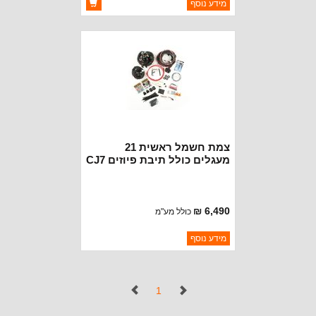
ברקוד: 77072413
מידע נוסף
יצרן:
MOPAR CHRYSLER
זמינות:
זמין במלאי
צמת חשמל ראשית 21
מעגלים כולל תיבת פיוזים CJ7
לרכב מקורי ללא ניהול מחשב
6,490 ₪
כולל מע"מ
ברקוד: 17202.04
מידע נוסף
יצרן:
RUGGED RIDGE
זמינות:
נא להתקשר לודא תאריך
חסר במלאי
הגעה
(נוכחי)
1