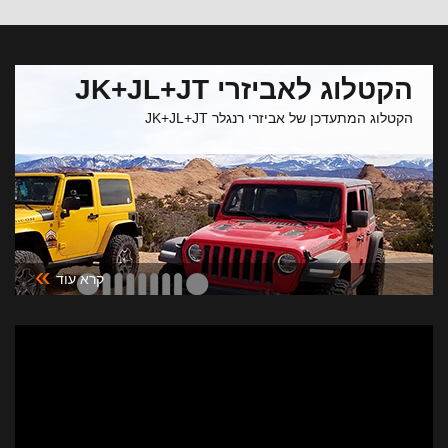
הקטלוג לאביזרי JK+JL+JT
הקטלוג המתעדכן של אביזרי רנגלר JK+JL+JT
»
קרא עוד