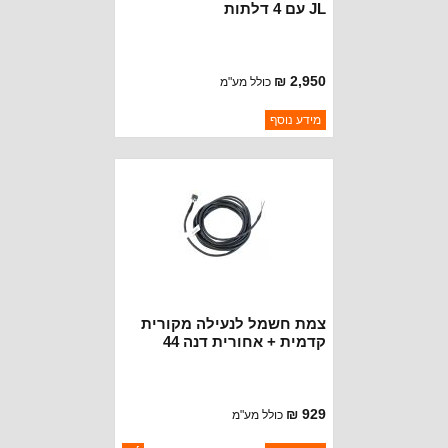
JL עם 4 דלתות
2,950 ₪
כולל מע"מ
ברקוד: 82215221AB
מידע נוסף
יצרן:
MOPAR CHRYSLER
זמינות:
נא להתקשר לודא תאריך
חסר במלאי
הגעה
צמת חשמל לנעילה מקורית
קדמית + אחורית דנה 44
רוביקון JL + JT
929 ₪
כולל מע"מ