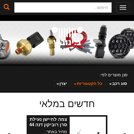
חיפוש
Toggle
navigation
סנן מוצרים לפי:
סוג רכב
כל הקטגוריות
יצרן
חדשים במלאי
ב. ינוביץ
צמה לחיישן נעילת
סרן רוביקון דנה 44
JK קדמי+ אחורי
מחיר באתר: