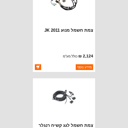
צמת חשמל מנוע JK 2011
2,124 ₪
כולל מע"מ
ברקוד: 68058638AB
מידע נוסף
יצרן:
MOPAR CHRYSLER
זמינות:
זמין במלאי
צמת חשמל לגג קשיח רנגלר