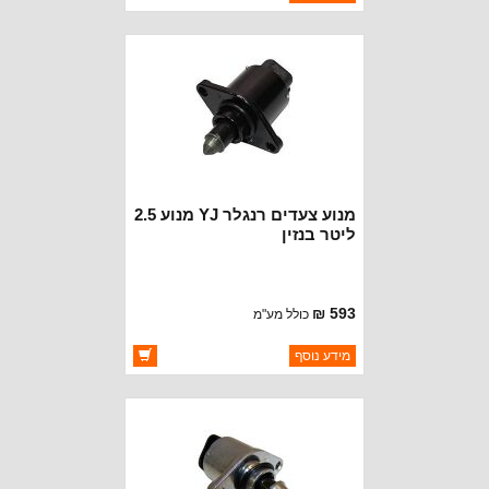
יצרן:
MOPAR CHRYSLER
זמינות:
נא להתקשר לודא תאריך
חסר במלאי
הגעה
מנוע צעדים רנגלר YJ מנוע 2.5
ליטר בנזין
593 ₪
כולל מע"מ
ברקוד: 4637073
מידע נוסף
יצרן:
STANDARD MOTOR
זמינות:
זמין במלאי