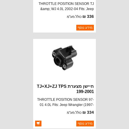
THROTTLE POSITION SENSOR TJ
&amp; WJ 4.0L 2002-04 Fits: Jeep
Liberty (2002) w/ 2.4 or 3.7L engine.
336 ₪
כולל מע"מ
ברקוד: 5019411AD
מידע נוסף
יצרן:
STANDARD MOTOR
זמינות:
נא להתקשר לודא תאריך
חסר במלאי
הגעה
חיישן מצערת TJ+XJ+ZJ TPS
199-2001
THROTTLE POSITION SENSOR 97-
01 4.0L Fits: Jeep Wrangler (1997-
2003) w/ 2.5 or 4.0L engine. Jeep
334 ₪
כולל מע"מ
Cherokee (1997-2001) w/ 2.5 or 4.0L
engine. Jeep Grand Cherokee (1997-
ברקוד: 4874371AC
מידע נוסף
2003) w/ 4.0L engine. Jeep Grand
יצרן:
STANDARD MOTOR