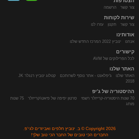
הצטרפות
צור קשר
הרשמה
שירות לקוחות
התקשר
נווט
צור קשר
תקנון
עזרו לנו
אודותינו
אנחנו
ינוביץ 2022 המרכז החדש שלנו
קישורים
לכל הפרילוקים של AVM
האתר שלנו
האתר שלנו
ג'יפלאנט - אתר נוסף לשרותכם
קטלוג ינוביץ רנגלר JK
אלינו
באמצעות
2018
ההיסטוריה של ג'יפ
70 שנות היסטוריה-קרייזלר רשמי
סרטון יפיפה של פיאט\קרייזלר
75 שנות
מותג
Copyright 2026 © ב. ינוביץ חלפים ואביזרים לגי'פ.
החברים הכי טובים של החבר הכי טוב שלך!