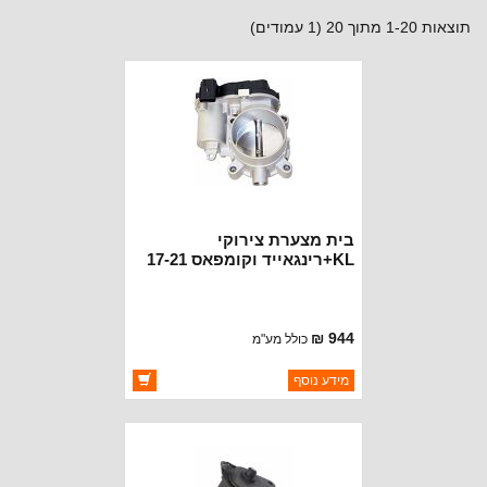
תוצאות 1-20 מתוך 20 (1 עמודים)
בית מצערת צירוקי
KL+רינגאייד וקומפאס 17-21
מנועי 2.4 ליטר
944 ₪
כולל מע"מ
ברקוד: 4891970AC
מידע נוסף
יצרן:
OAKMAN OFFROAD
זמינות:
זמין במלאי