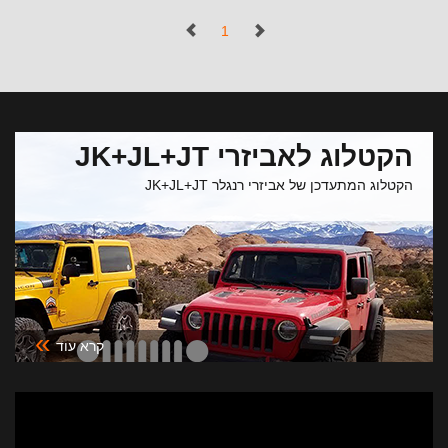
הגעה
(נוכחי)
1
הקטלוג לאביזרי JK+JL+JT
הקטלוג המתעדכן של אביזרי רנגלר JK+JL+JT
»
קרא עוד