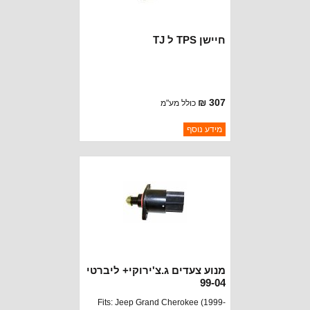
חיישן TPS ל TJ
307 ₪
כולל מע"מ
ברקוד: 56027942
מידע נוסף
יצרן:
STANDARD MOTOR
זמינות:
נא להתקשר לודא תאריך
חסר במלאי
הגעה
מנוע צעדים ג.צ'ירוקי+ ליברטי
99-04
Fits: Jeep Grand Cherokee (1999-