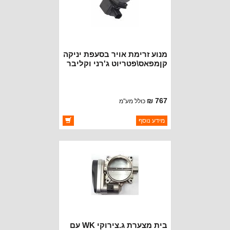
מנוע זרימת אויר בסעפת יניקה
קןמפאס\פטריוט ג'רני וקליבר
מנועי 2.0-2.4 ליטר
767 ₪
כולל מע"מ
ברקוד: 4884549AD
מידע נוסף
יצרן:
CROWN AUTOMOTIVE
זמינות:
זמין במלאי
בית מצערת ג.צירוקי WK עם