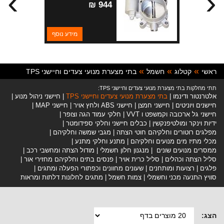
›
‹
מנועי 2.4 ליטר
944 ₪
מידע נוסף
ראשי
קטלוג
חשמל
בתי מצערת מנועי צעדים וחיישני TPS
תתי מחלקות בתי מצערת מנועי צעדים וחיישני TPS:
אלטרנטור ודינמו
בתי מצערת מנועי צעדים וחיישני TPS
חיישני ניהול מנוע
חיישנים ויוניטים
חיישני חמצן
חיישני ABS ולחץ אויר
חיישני MAP
חיישני גל ארכובה וקמשפט ו VVT
חלקי עמוד הגה וצופר
ידיות וינקר ומולטיפנקשין
כבלים חיישני וחלקי ספידומטר
מפלגים רוטורים וחלקיהם חוטי הצתה
מגבי שמשה וחלקיהם
מכלי מתיז מים מנועים וחלקיהם
מתנע וחלקי מתנע
ממסרים מנועים שונים
מנגנון חלון חשמלי
מודול הצתה ומחשבי רכב
סליל הצתה וכהלים
סליל כרית אויר
פנסים בתים וחלקיהם מחזירי אור
פלגים
רצועות ומותחנים
שעונים מחוונים וכפתורי הפעלה ומתגים
סוויץ התנעה מכני וחשמלי
צמות חשמל
מתגים לחלונות דלתות ומראות
הצג: