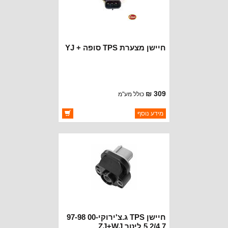
חיישן מצערת TPS סופה + YJ
309 ₪
כולל מע"מ
ברקוד: 5234904
מידע נוסף
יצרן:
CROWN AUTOMOTIVE
זמינות:
זמין במלאי
חיישן TPS ג.צ'ירוקי-00 97-98
5.2/4.7 ליטר ZJ+WJ