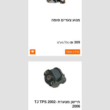
מנוע צעדים סופה
309 ₪
כולל מע"מ
ברקוד: 4637071
מידע נוסף
יצרן:
OAKMAN OFFROAD
זמינות:
זמין במלאי
חיישן מצערת TJ TPS 2002-
2006