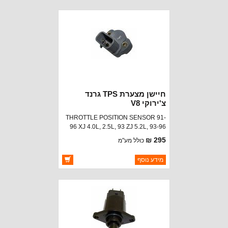
Cherokee (1999-2000) w/ 4.7L
זמינות:
זמין במלאי
engine.
חיישן מצערת TPS גרנד
צ'ירוקי V8
THROTTLE POSITION SENSOR 91-
96 XJ 4.0L, 2.5L, 93 ZJ 5.2L, 93-96
ZJ 4.0L
295 ₪
כולל מע"מ
ברקוד: 4778463
מידע נוסף
יצרן:
STANDARD MOTOR
זמינות:
זמין במלאי