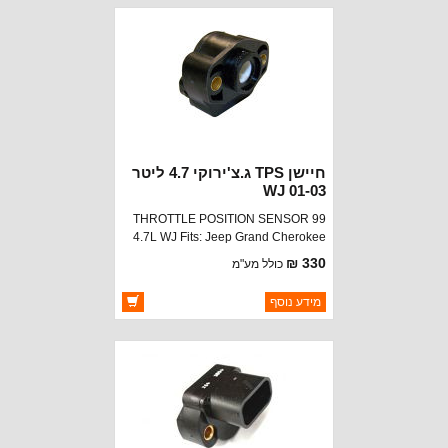
נא להתקשר לודא תאריך
חסר במלאי
הגעה
חיישן TPS ג.צ'ירוקי 4.7 ליטר
01-03 WJ
THROTTLE POSITION SENSOR 99
4.7L WJ Fits: Jeep Grand Cherokee
(2001-2003) w/ 4.7L engine.
330 ₪
כולל מע"מ
ברקוד: 5017479AA
מידע נוסף
יצרן:
STANDARD MOTOR
זמינות:
זמין במלאי