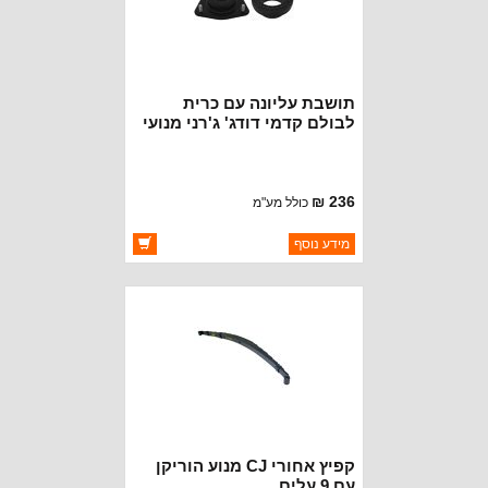
תושבת עליונה עם כרית
לבולם קדמי דודג' ג'רני מנועי
2.4 ליטר
236 ₪
כולל מע"מ
ברקוד: 5171178AC
מידע נוסף
יצרן:
OAKMAN OFFROAD
זמינות:
זמין במלאי
קפיץ אחורי CJ מנוע הוריקן
עם 9 עלים