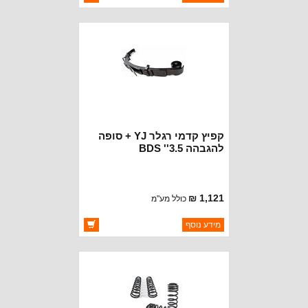
יצרן:
CROWN AUTOMOTIVE
זמינות:
זמין במלאי
קפיץ קדמי רגלר YJ + סופה
להגבהה 3.5'' BDS
1,121 ₪
כולל מע"מ
ברקוד: BDS004351
מידע נוסף
יצרן:
JKS SPRINGS
זמינות:
זמין במלאי