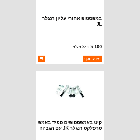
במפסטופ אחורי עליון רנגלר
JL
100 ₪
כולל מע"מ
ברקוד: 68251636AA
מידע נוסף
יצרן:
OAKMAN OFFROAD
זמינות:
זמין במלאי
קיט באמפסטופים ספיד באמפ
טרפלקס רנגלר JK עם הגבהה
4'' קדימה ואחורה