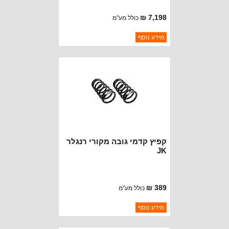
7,198 ₪
כולל מע"מ
ברקוד: 1958400
מידע נוסף
יצרן:
TERAFLEX
זמינות:
נא להתקשר לודא תאריך
חסר במלאי
הגעה
קפיץ קדמי גובה מקורי רנגלר
JK
389 ₪
כולל מע"מ
ברקוד: 52126317AC
מידע נוסף
יצרן:
CROWN AUTOMOTIVE
זמינות:
נא להתקשר לודא תאריך
חסר במלאי