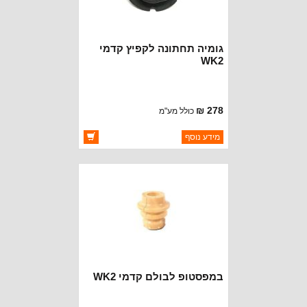
גומיה תחתונה לקפיץ קדמי
WK2
278 ₪
כולל מע"מ
ברקוד: 68029688AE
מידע נוסף
יצרן:
MOPAR CHRYSLER
זמינות:
זמין במלאי
במפסטופ לבולם קדמי WK2