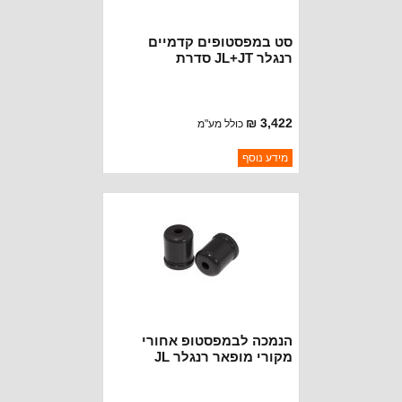
סט במפסטופים קדמיים
רנגלר JL+JT סדרת
SPEEDBUMP טרפלקס
3,422 ₪
כולל מע"מ
ברקוד: 1958325
מידע נוסף
יצרן:
TERAFLEX
זמינות:
נא להתקשר לודא תאריך
חסר במלאי
הגעה
הנמכה לבמפסטופ אחורי
מקורי מופאר רנגלר JL
להגבהה "2