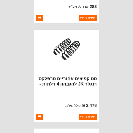
283 ₪
כולל מע"מ
ברקוד: 68323933AA
מידע נוסף
יצרן:
MOPAR CHRYSLER
זמינות:
זמין במלאי
סט קפיצים אחוריים טרפלקס
רנגלר JK להגבהה 4 דלתות -
4'' ו2 דלתות 6''
2,478 ₪
כולל מע"מ
ברקוד: 1854402
מידע נוסף
יצרן:
TERAFLEX
זמינות:
זמין במלאי