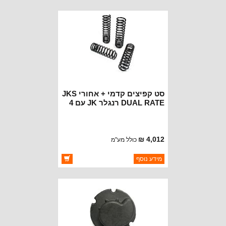
זמינות:
זמין במלאי
סט קפיצים קדמי + אחורי JKS
DUAL RATE רנגלר JK עם 4
דלתות 3.5''
4,012 ₪
כולל מע"מ
ברקוד: JSPEC2350
מידע נוסף
יצרן:
JKS SPRINGS
זמינות:
זמין במלאי