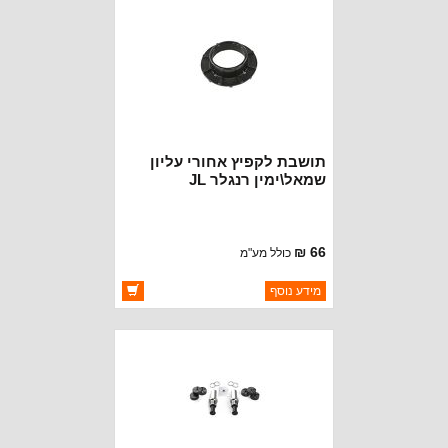
הגעה
תושבת לקפיץ אחורי עליון
שמאל\ימין רנגלר JL
66 ₪
כולל מע"מ
ברקוד: 68293049AA
מידע נוסף
יצרן:
CROWN AUTOMOTIVE
זמינות:
זמין במלאי