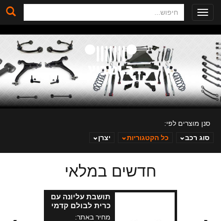
חיפוש
Toggle
navigation
סנן מוצרים לפי:
סוג רכב
כל הקטגוריות
יצרן
חדשים במלאי
ב. ינוביץ
תושבת עליונה עם
כרית לבולם קדמי
דודג' ג'רני מנועי
מחיר באתר: