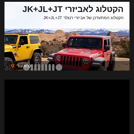
הקטלוג לאביזרי JK+JL+JT
הקטלוג המתעדכן של אביזרי רנגלר JK+JL+JT
»
קרא עוד