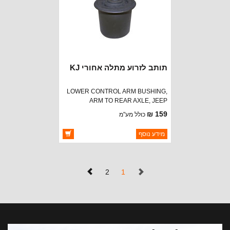
תותב לזרוע מתלה אחורי KJ
LOWER CONTROL ARM BUSHING,
ARM TO REAR AXLE, JEEP
LIBERTY (KJ) 04-07
159 ₪
כולל מע"מ
ברקוד: 52129094AA
מידע נוסף
יצרן:
OAKMAN OFFROAD
זמינות:
זמין במלאי
(נוכחי)
2
1