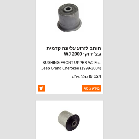
תותב לזרוע עליונה קדמית
ג.צ'ירוקי 2000 WJ
BUSHING FRONT UPPER WJ Fits:
Jeep Grand Cherokee (1999-2004).
124 ₪
כולל מע"מ
ברקוד: 52088214
מידע נוסף
יצרן:
OAKMAN OFFROAD
זמינות:
זמין במלאי