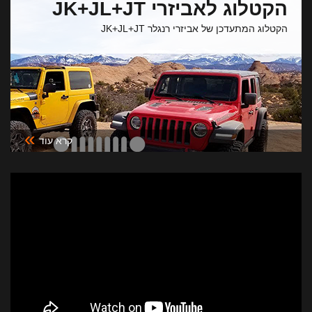
הקטלוג לאביזרי JK+JL+JT
הקטלוג המתעדכן של אביזרי רנגלר JK+JL+JT
»
קרא עוד