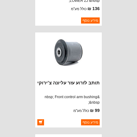
LOWER ZJ &nbsp;
136 ₪
כולל מע"מ
ברקוד: 52087720
מידע נוסף
יצרן:
CROWN AUTOMOTIVE
זמינות:
נא להתקשר לודא תאריך
חסר במלאי
הגעה
תותב לזרוע עזר עליונה צ'ירוקי
&nbsp; Front control arm bushing
&nbsp;
99 ₪
כולל מע"מ
ברקוד: 52087852
מידע נוסף
יצרן:
OAKMAN OFFROAD
זמינות:
זמין במלאי