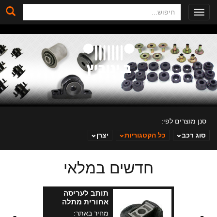
חיפוש
Toggle
navigation
סנן מוצרים לפי:
סוג רכב
כל הקטגוריות
יצרן
חדשים במלאי
ב. ינוביץ
תותב לעריסה
אחורית מתלה
אחורי ג.צירוקי
מחיר באתר: