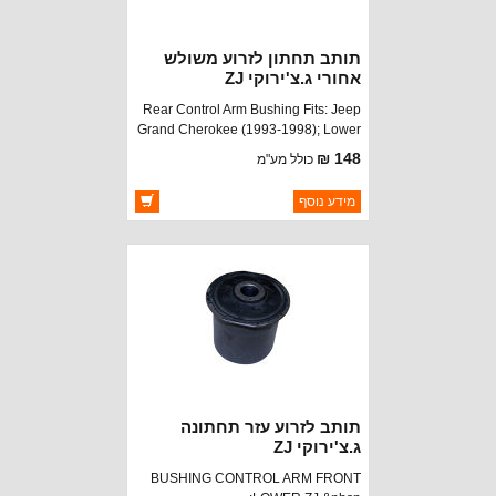
תותב תחתון לזרוע משולש
אחורי ג.צ'ירוקי ZJ
Rear Control Arm Bushing Fits: Jeep
Grand Cherokee (1993-1998); Lower
- to Body.
148 ₪
כולל מע"מ
ברקוד: 52038026
מידע נוסף
יצרן:
OAKMAN OFFROAD
זמינות:
זמין במלאי
תותב לזרוע עזר תחתונה
ג.צ'ירוקי ZJ
BUSHING CONTROL ARM FRONT