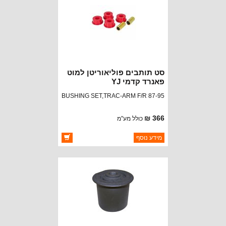
סט תותבים פוליאוריטן למוט
פאנרד קדמי YJ
BUSHING SET,TRAC-ARM F/R 87-95
366 ₪
כולל מע"מ
ברקוד: 1-1202
מידע נוסף
יצרן:
RUGGED RIDGE
זמינות:
זמין במלאי