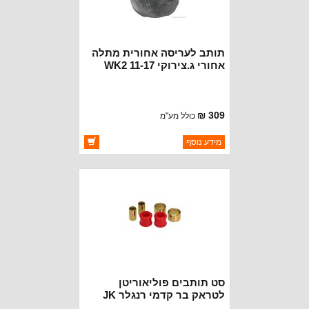
תותב לעריסה אחורית מתלה
אחורי ג.צירוקי WK2 11-17
309 ₪
כולל מע"מ
ברקוד: 5180731AC
מידע נוסף
יצרן:
CROWN AUTOMOTIVE
זמינות:
זמין במלאי
סט תותבים פוליאוריטן
לטראק בר קדמי רנגלר JK