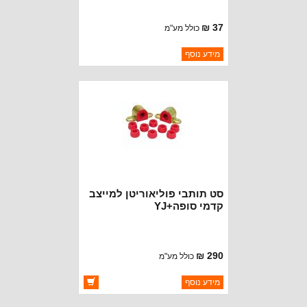
37 ₪
כולל מע"מ
ברקוד: 5272506AA
מידע נוסף
יצרן:
CROWN AUTOMOTIVE
זמינות:
נא להתקשר לודא תאריך
חסר במלאי
הגעה
סט תותבי פוליאוריטן למייצב
קדמי סופה+YJ
290 ₪
כולל מע"מ
ברקוד: 1-1107
מידע נוסף
יצרן:
RUGGED RIDGE
זמינות:
זמין במלאי