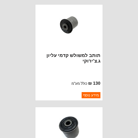
זמינות:
זמין במלאי
תותב למשולש קדמי עליון
ג.צ'ירוקי
130 ₪
כולל מע"מ
ברקוד: K200113
מידע נוסף
יצרן:
OAKMAN OFFROAD
זמינות:
נא להתקשר לודא תאריך
חסר במלאי
הגעה