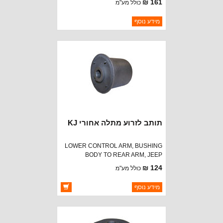
161 ₪
כולל מע"מ
ברקוד: 52089065AA
מידע נוסף
יצרן:
OAKMAN OFFROAD
זמינות:
נא להתקשר לודא תאריך
חסר במלאי
הגעה
תותב לזרוע מתלה אחורי KJ
LOWER CONTROL ARM, BUSHING
BODY TO REAR ARM, JEEP
LIBERTY (KJ) 04-07
124 ₪
כולל מע"מ
ברקוד: 52128864AA
מידע נוסף
יצרן:
OAKMAN OFFROAD
זמינות:
זמין במלאי