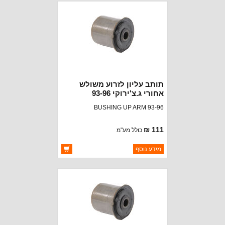
תותב עליון לזרוע משולש
אחורי ג.צ'ירוקי 93-96
BUSHING UP ARM 93-96
111 ₪
כולל מע"מ
ברקוד: 52038020
מידע נוסף
יצרן:
OAKMAN OFFROAD
זמינות:
זמין במלאי