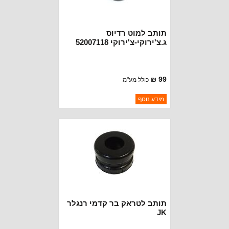
תותב למוט רדיוס
ג.צ'ירוקי-צ'ירוקי 52007118
99 ₪
כולל מע"מ
ברקוד: 313320
מידע נוסף
יצרן:
OAKMAN OFFROAD
זמינות:
נא להתקשר לודא תאריך
חסר במלאי
הגעה
תותב לטראק בר קדמי רנגלר
JK