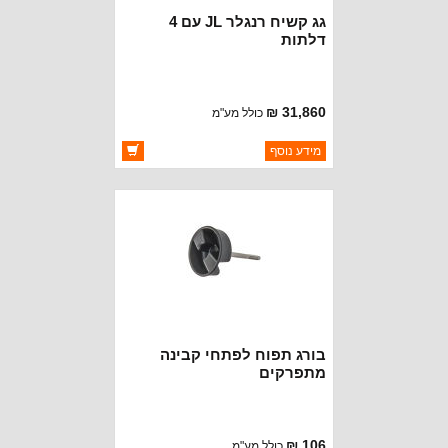
גג קשיח רנגלר JL עם 4
דלתות
31,860 ₪
כולל מע"מ
ברקוד: 82215142
מידע נוסף
יצרן:
MOPAR CHRYSLER
זמינות:
זמין במלאי
בורג תפוח לפתחי קבינה
מתפרקים
106 ₪
כולל מע"מ