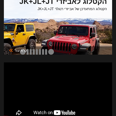
הקטלוג לאביזרי JK+JL+JT
הקטלוג המתעדכן של אביזרי רנגלר JK+JL+JT
»
קרא עוד