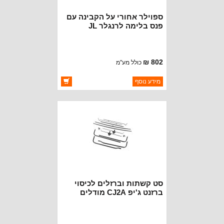
ספוילר אחורי על הקבינה עם
פנס בלימה לרנגלר JL
802 ₪
כולל מע"מ
ברקוד: BJ7438
מידע נוסף
יצרן:
OAKMAN OFFROAD
זמינות:
זמין במלאי
סט קשתות וברזלים לכיסוי
ברזנט ג'יפ CJ2A מודלים
1945-1949