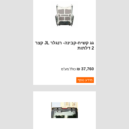
גג קשיח-קבינה- רנגלר JL קצר
2 דלתות
37,760 ₪
כולל מע"מ
ברקוד: 82215140AB
מידע נוסף
יצרן:
MOPAR CHRYSLER
זמינות:
נא להתקשר לודא תאריך
חסר במלאי
הגעה