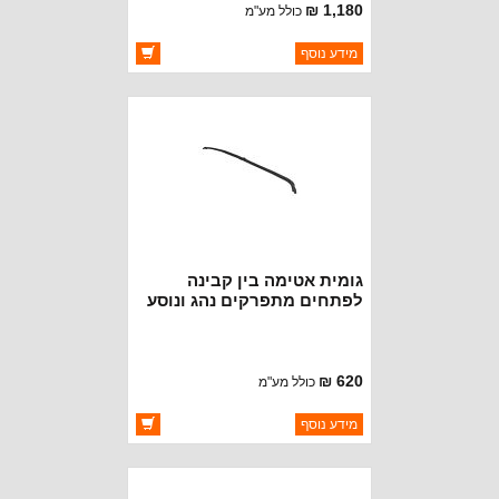
1,180 ₪
כולל מע"מ
ברקוד: CTA001
מידע נוסף
יצרן:
MD JUAN
זמינות:
זמין במלאי
גומית אטימה בין קבינה
לפתחים מתפרקים נהג ונוסע
רנגלר JK עם 4 דלתות
620 ₪
כולל מע"מ
ברקוד: 68088040AA
מידע נוסף
יצרן:
CROWN AUTOMOTIVE
זמינות:
זמין במלאי