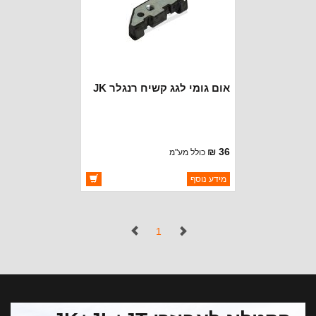
אום גומי לגג קשיח רנגלר JK
36 ₪
כולל מע"מ
ברקוד: 55397093AC
מידע נוסף
יצרן:
CROWN AUTOMOTIVE
זמינות:
זמין במלאי
(נוכחי)
1