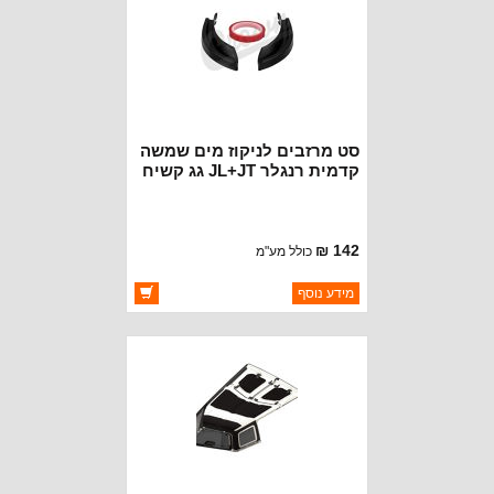
סט מרזבים לניקוז מים שמשה
קדמית רנגלר JL+JT גג קשיח
142 ₪
כולל מע"מ
ברקוד: RT26091
מידע נוסף
יצרן:
CROWN AUTOMOTIVE
זמינות:
זמין במלאי