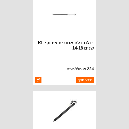
בולם דלת אחורית צירוקי KL
שנים 14-18
224 ₪
כולל מע"מ
ברקוד: 68103066AB
מידע נוסף
יצרן:
OAKMAN OFFROAD
זמינות:
זמין במלאי