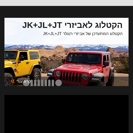
הקטלוג לאביזרי JK+JL+JT
הקטלוג המתעדכן של אביזרי רנגלר JK+JL+JT
»
קרא עוד