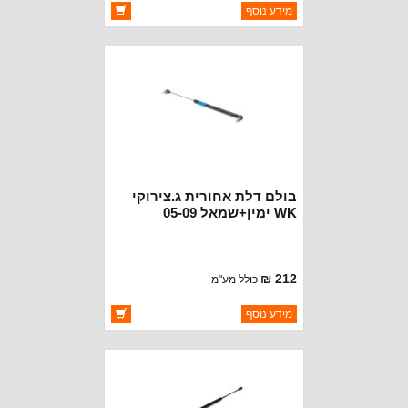
ברקוד: 68079364AC
מידע נוסף
יצרן:
CROWN AUTOMOTIVE
זמינות:
זמין במלאי
בולם דלת אחורית ג.צירוקי
WK ימין+שמאל 05-09
212 ₪
כולל מע"מ
ברקוד: 55394322AB
מידע נוסף
יצרן:
CROWN AUTOMOTIVE
זמינות:
זמין במלאי