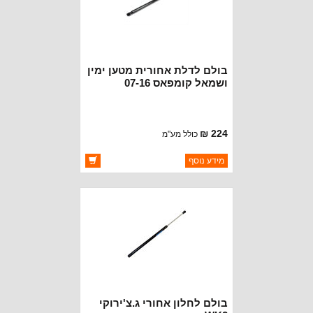
בולם לדלת אחורית מטען ימין
ושמאל קומפאס 07-16
224 ₪
כולל מע"מ
ברקוד: 5109514AB
מידע נוסף
יצרן:
CROWN AUTOMOTIVE
זמינות:
זמין במלאי
בולם לחלון אחורי ג.צ'ירוקי