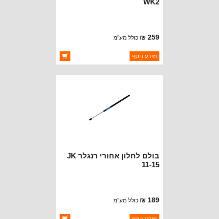
WK2
259 ₪
כולל מע"מ
ברקוד: 68083884AA
מידע נוסף
יצרן:
CROWN AUTOMOTIVE
זמינות:
זמין במלאי
בולם לחלון אחורי רנגלר JK
11-15
189 ₪
כולל מע"מ
ברקוד: 68068261AA