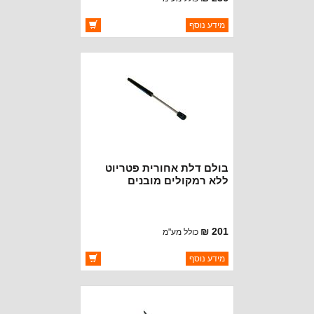
ברקוד: 68156156AB
מידע נוסף
יצרן:
OAKMAN OFFROAD
זמינות:
זמין במלאי
בולם דלת אחורית פטריוט
ללא רמקולים מובנים
201 ₪
כולל מע"מ
ברקוד: 5054353AB
מידע נוסף
יצרן:
OAKMAN OFFROAD
זמינות:
זמין במלאי