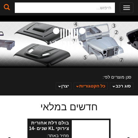
חיפוש
Toggle
navigation
סנן מוצרים לפי:
סוג רכב
כל הקטגוריות
יצרן
חדשים במלאי
ב. ינוביץ
בולם דלת אחורית
צירוקי KL שנים 14-
18
מחיר באתר: