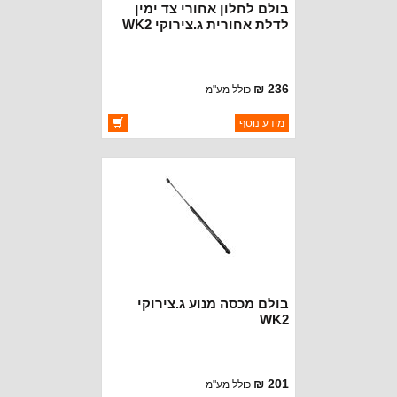
בולם לחלון אחורי צד ימין
לדלת אחורית ג.צירוקי WK2
שנת 17+
236 ₪
כולל מע"מ
ברקוד: 68165052AC
מידע נוסף
יצרן:
OAKMAN OFFROAD
זמינות:
זמין במלאי
בולם מכסה מנוע ג.צירוקי
WK2
201 ₪
כולל מע"מ