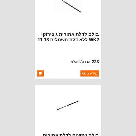
בולם לדלת אחורית ג.צירוקי
WK2 ללא דלת חשמלית 11-13
223 ₪
כולל מע"מ
ברקוד: 55113632AC
מידע נוסף
יצרן:
CROWN AUTOMOTIVE
זמינות:
זמין במלאי
בולם זעזועים לדלת אחורית