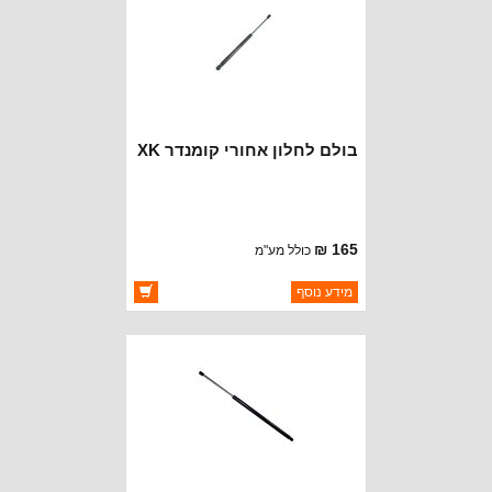
בולם לחלון אחורי קומנדר XK
165 ₪
כולל מע"מ
ברקוד: 55369333AD
מידע נוסף
יצרן:
OAKMAN OFFROAD
זמינות:
זמין במלאי