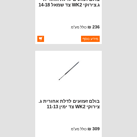
ג.צירוקי WK2 צד שמאל 14-18
236 ₪
כולל מע"מ
ברקוד: 68165050AC
מידע נוסף
יצרן:
CROWN AUTOMOTIVE
זמינות:
זמין במלאי
בולם זעזועים לדלת אחורית ג.
צירוקי WK2 צד ימין 11-13
309 ₪
כולל מע"מ