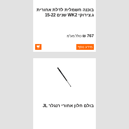
בוכנה חשמלית לדלת אחורית
ג.צירוקי WK2 שנים 15-22
767 ₪
כולל מע"מ
ברקוד: 68231347AA
מידע נוסף
יצרן:
OAKMAN OFFROAD
זמינות:
זמין במלאי
בולם חלון אחורי רנגלר JL