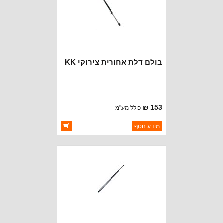
בולם דלת אחורית צירוקי KK
153 ₪
כולל מע"מ
ברקוד: 57010181AC
מידע נוסף
יצרן:
OAKMAN OFFROAD
זמינות:
זמין במלאי