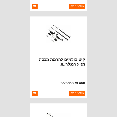
ברקוד: 55113748AA
מידע נוסף
יצרן:
CROWN AUTOMOTIVE
זמינות:
זמין במלאי
קיט בולמים להרמת מכסה
מנוע רנגלר JL
460 ₪
כולל מע"מ
ברקוד: BJ7124
מידע נוסף
יצרן:
OAKMAN OFFROAD
זמינות:
זמין במלאי