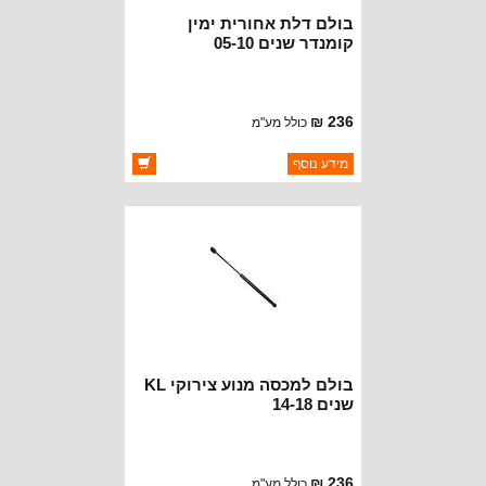
בולם דלת אחורית ימין
קומנדר שנים 05-10
236 ₪
כולל מע"מ
ברקוד: 55369303AA
מידע נוסף
יצרן:
OAKMAN OFFROAD
זמינות:
זמין במלאי
בולם למכסה מנוע צירוקי KL
שנים 14-18
236 ₪
כולל מע"מ