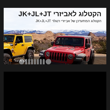
הקטלוג לאביזרי JK+JL+JT
הקטלוג המתעדכן של אביזרי רנגלר JK+JL+JT
»
קרא עוד