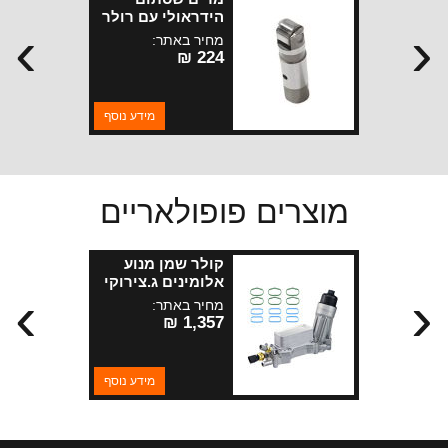
הידראולי עם רולר
›
‹
ג.צירוקי מנועי 5.7
מחיר באתר:
ליטר
224 ₪
מידע נוסף
מוצרים פופולאריים
קולר שמן מנוע
אלומינים ג.צירוקי
›
‹
+JL+ WK2+JK
מחיר באתר:
מנועי 3.6 +3.0
1,357 ₪
דיזל+KL 3.2 2014
מידע נוסף