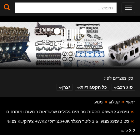
חיפוש
Toggle
navigation
סנן מוצרים לפי:
סוג רכב
כל הקטגוריות
יצרן
ראשי
קטלוג
מנוע
ב. ינוביץ
טימינג קמשפט בוכסות מרימים גלגלים שרשראות רצועות ומותחנים
סט טימינג מנועי 3.6 ליטר רנגלר JK+ג.צירוקי WK2+ צירוקיKL מנועי
3.2 ליטר