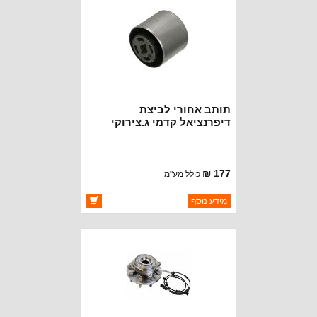
תותב אחורי לביצת
דיפרנציאל קדמי ג.צירוקי
WK2
177 ₪
כולל מע"מ
ברקוד: 68092607AA
מידע נוסף
יצרן:
OAKMAN OFFROAD
זמינות:
זמין במלאי