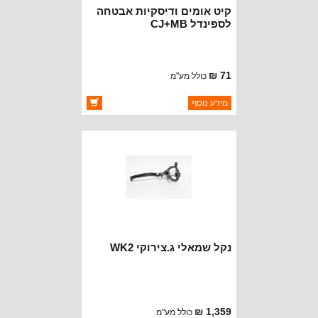
קיט אומים ודיסקיות אבטחה
לספינדל CJ+MB
71 ₪
כולל מע"מ
ברקוד: A867K
מידע נוסף
יצרן:
CROWN AUTOMOTIVE
זמינות:
זמין במלאי
נקל שמאלי ג.צירוקי WK2
1,359 ₪
כולל מע"מ