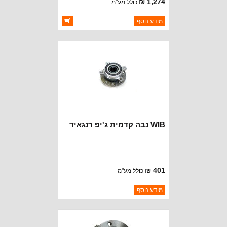
1,274 ₪
כולל מע"מ
ברקוד: 4877888AF
מידע נוסף
יצרן:
OAKMAN OFFROAD
זמינות:
זמין במלאי
WIB נבה קדמית ג'יפ רנגאיד
401 ₪
כולל מע"מ
ברקוד: 68141123ADC
מידע נוסף
יצרן:
WIB
זמינות:
נא להתקשר לודא תאריך
חסר במלאי
הגעה