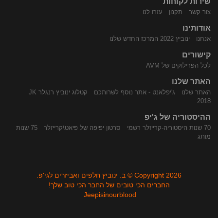
שירות לקוחות
התקשר
נווט
צור קשר
תקנון
עזרו לנו
אודותינו
אנחנו
ינוביץ 2022 המרכז החדש שלנו
קישורים
לכל הפרילוקים של AVM
האתר שלנו
האתר שלנו
ג'יפלאנט - אתר נוסף לשרותכם
קטלוג ינוביץ רנגלר JK
אלינו
באמצעות
2018
ההיסטוריה של ג'יפ
70 שנות היסטוריה-קרייזלר רשמי
סרטון יפיפה של פיאט\קרייזלר
75 שנות
מותג
Copyright 2026 © ב. ינוביץ חלפים ואביזרים לגי'פ.
החברים הכי טובים של החבר הכי טוב שלך!
Jeepisinourblood
Waze