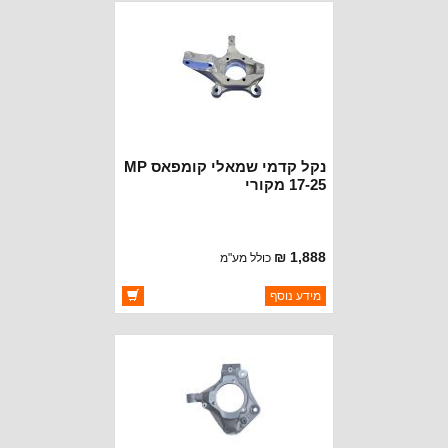
נקל קדמי שמאלי קומפאס MP
17-25 מקורי
1,888 ₪
כולל מע"מ
ברקוד: 68282577AC
מידע נוסף
יצרן:
MOPAR CHRYSLER
זמינות:
זמין במלאי