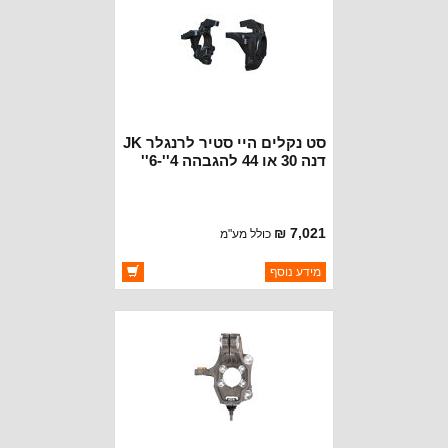
סט נקלים היי סטיר לרנגלר JK
דנה 30 או 44 להגבהה 4''-6''
7,021 ₪
כולל מע"מ
ברקוד: 4390870
מידע נוסף
יצרן:
TERAFLEX
זמינות:
זמין במלאי