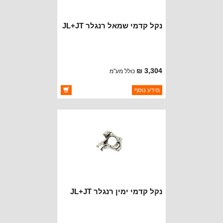
נקל קדמי שמאל רנגלר JL+JT
3,304 ₪
כולל מע"מ
ברקוד: 68388829AA
מידע נוסף
יצרן:
CROWN AUTOMOTIVE
זמינות:
זמין במלאי
נקל קדמי ימין רנגלר JL+JT