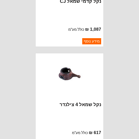
נקל קדמי שמאל CJ
1,087 ₪
כולל מע"מ
ברקוד: 8129655
מידע נוסף
יצרן:
DANA SPICER
זמינות:
נא להתקשר לודא תאריך
חסר במלאי
הגעה
נקל שמאל 4 צילנדר
617 ₪
כולל מע"מ