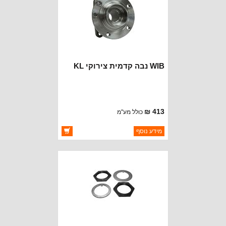
WIB נבה קדמית צירוקי KL
413 ₪
כולל מע"מ
ברקוד: 4779869ACC
מידע נוסף
יצרן:
WIB
זמינות:
זמין במלאי