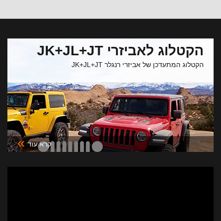
הקטלוג לאביזרי JK+JL+JT
הקטלוג המתעדכן של אביזרי רנגלר JK+JL+JT
»
קרא עוד