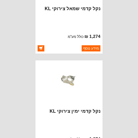
נקל קדמי שמאל צירוקי KL
1,274 ₪
כולל מע"מ
ברקוד: 4877889AF
מידע נוסף
יצרן:
OAKMAN OFFROAD
זמינות:
זמין במלאי
נקל קדמי ימין צירוקי KL