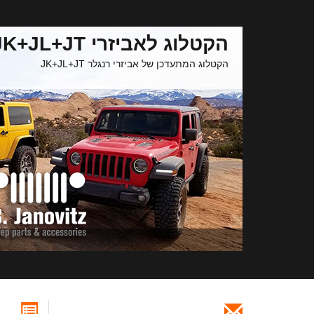
הקטלוג לאביזרי JK+JL+JT
הקטלוג המתעדכן של אביזרי רנגלר JK+JL+JT