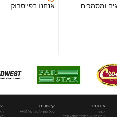
ים ומסמכים
אנחנו בפייסבוק
אודותינו
קישורים
הא
אנחנו
לכל הפרילוקים של AVM
האת
ינוביץ 2022 המרכז החדש שלנו
ג'י