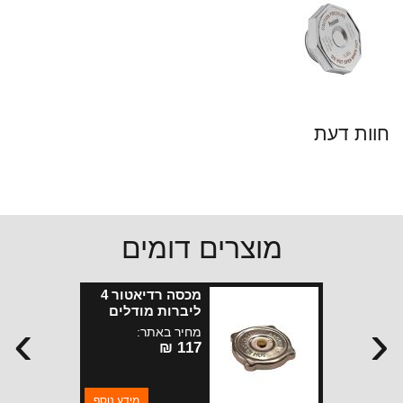
חוות דעת
מוצרים דומים
מכסה רדיאטור 4
ליברות מודלים
›
‹
ישנים MB-CJ3A-
מחיר באתר:
CJ3B
117 ₪
מידע נוסף