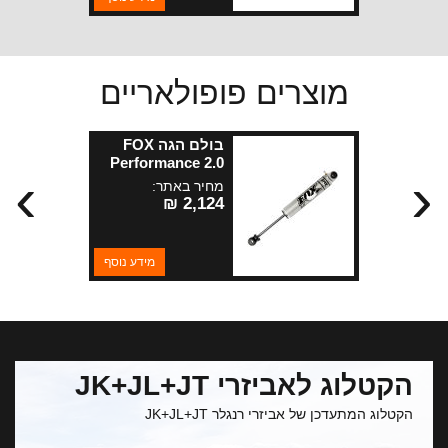
מוצרים פופולאריים
בולם הגה FOX
Performance 2.0
›
‹
לרנגלר JK
מחיר באתר:
2,124 ₪
מידע נוסף
הקטלוג לאביזרי JK+JL+JT
הקטלוג המתעדכן של אביזרי רנגלר JK+JL+JT