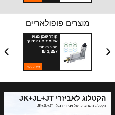
מוצרים פופולאריים
קולר שמן מנוע
אלומינים ג.צירוקי
›
‹
+JL+ WK2+JK
מחיר באתר:
מנועי 3.6 +3.0
1,357 ₪
דיזל+KL 3.2 2014
מידע נוסף
הקטלוג לאביזרי JK+JL+JT
הקטלוג המתעדכן של אביזרי רנגלר JK+JL+JT