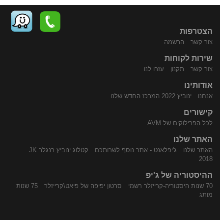
הצטרפות
צור קשר
הרשמה
שירות לקוחות
התקשר
נווט
צור קשר
תקנון
עזרו לנו
אודותינו
אנחנו
ינוביץ 2022 המרכז החדש שלנו
קישורים
לכל הפרילוקים של AVM
האתר שלנו
האתר שלנו
ג'יפלאנט - אתר נוסף לשרותכם
קטלוג ינוביץ רנגלר JK
אלינו
באמצעות
2018
ההיסטוריה של ג'יפ
70 שנות היסטוריה-קרייזלר רשמי
סרטון יפיפה של פיאט\קרייזלר
75 שנות
מותג