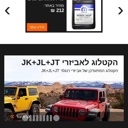
›
‹
מופאר - גלון (3.8
מחיר באתר:
ליטר) - מנועי 3.6 +
212 ₪
2.0
מידע נוסף
הקטלוג לאביזרי JK+JL+JT
הקטלוג המתעדכן של אביזרי רנגלר JK+JL+JT
»
קרא עוד