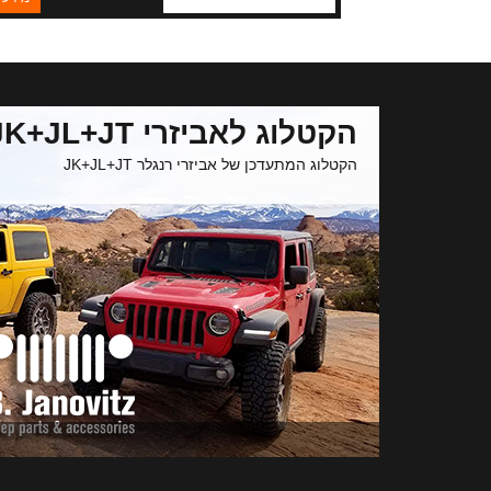
הקטלוג לאביזרי JK+JL+JT
הקטלוג המתעדכן של אביזרי רנגלר JK+JL+JT