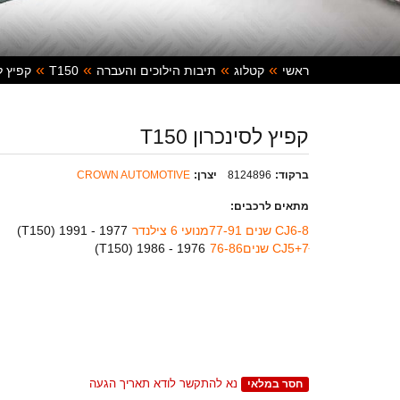
ראשי
קטלוג
תיבות הילוכים והעברה
T150
קפיץ לסי
קפיץ לסינכרון T150
ברקוד:
8124896
יצרן:
CROWN AUTOMOTIVE
מתאים לרכבים:
8-CJ6 שנים 77-91מנועי 6 צילנדר
1977 - 1991 (
T150
)
CJ5+7ּ שנים76-86
1976 - 1986 (
T150
)
נא להתקשר לודא תאריך הגעה
חסר במלאי