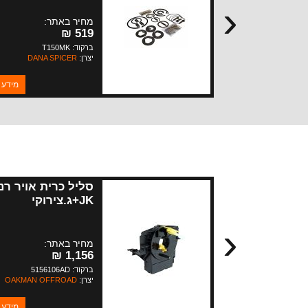
‹
מחיר באתר:
519 ₪
ברקוד: T150MK
יצרן:
DANA SPICER
מידע 
סליל כרית אויר רנ
JK+ג.צירוקי
WK+ליברטי
‹
מחיר באתר:
1,156 ₪
ברקוד: 5156106AD
יצרן:
OAKMAN OFFROAD
מידע 