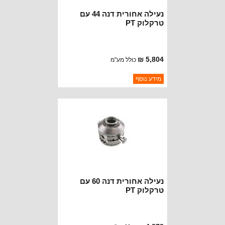
נעילה אחורית דנה 44 עם
טרקלוק PT
5,804 ₪
כולל מע"מ
ברקוד: 9204443020
מידע נוסף
יצרן:
POWERTRAX
זמינות:
נא להתקשר לודא תאריך
חסר במלאי
הגעה
נעילה אחורית דנה 60 עם
טרקלוק PT