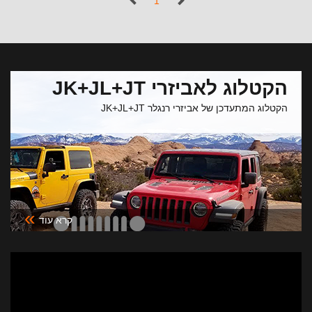
(נוכחי)
1
הקטלוג לאביזרי JK+JL+JT
הקטלוג המתעדכן של אביזרי רנגלר JK+JL+JT
»
קרא עוד