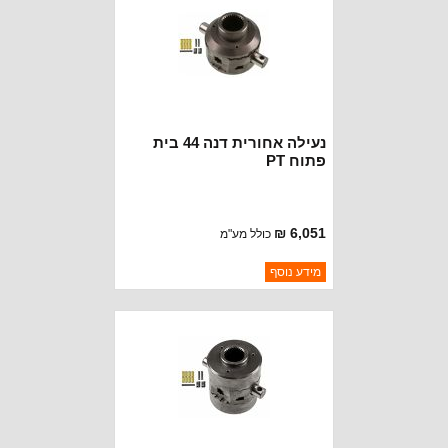
נעילה אחורית דנה 44 בית
פתוח PT
6,051 ₪
כולל מע"מ
ברקוד: 9204443000
מידע נוסף
יצרן:
POWERTRAX
זמינות:
נא להתקשר לודא תאריך
חסר במלאי
הגעה