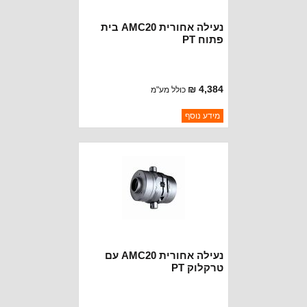
נעילה אחורית AMC20 בית
פתוח PT
4,384 ₪
כולל מע"מ
ברקוד: 9201202900
מידע נוסף
יצרן:
POWERTRAX
זמינות:
נא להתקשר לודא תאריך
חסר במלאי
הגעה
נעילה אחורית AMC20 עם
טרקלוק PT