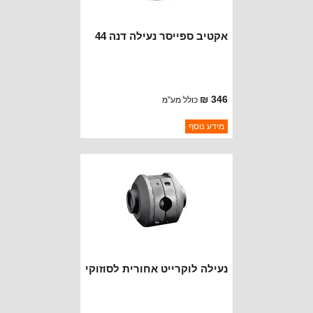
אקטיב ספייסר נעילה דנה 44
346 ₪
כולל מע"מ
ברקוד: 6241017
מידע נוסף
יצרן:
POWERTRAX
זמינות:
נא להתקשר לודא תאריך
חסר במלאי
הגעה
נעילה לוקרייט אחורית לסוזוקי