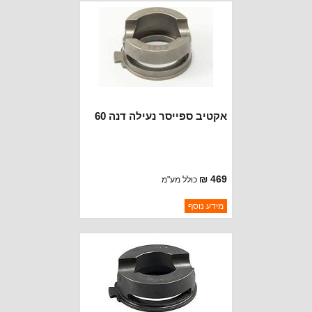
אקטיב ספייסר נעילה דנה 60
469 ₪
כולל מע"מ
ברקוד: 6241008
מידע נוסף
יצרן:
POWERTRAX
זמינות:
נא להתקשר לודא תאריך
חסר במלאי
הגעה