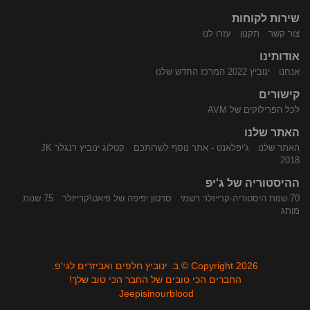
שירות לקוחות
התקשר
נווט
צור קשר
תקנון
עזרו לנו
אודותינו
אנחנו
ינוביץ 2022 המרכז החדש שלנו
קישורים
לכל הפרילוקים של AVM
האתר שלנו
האתר שלנו
ג'יפלאנט - אתר נוסף לשרותכם
קטלוג ינוביץ רנגלר JK
אלינו
באמצעות
2018
ההיסטוריה של ג'יפ
70 שנות היסטוריה-קרייזלר רשמי
סרטון יפיפה של פיאט\קרייזלר
75 שנות
מותג
Copyright 2026 © ב. ינוביץ חלפים ואביזרים לגי'פ.
החברים הכי טובים של החבר הכי טוב שלך!
Jeepisinourblood
Waze