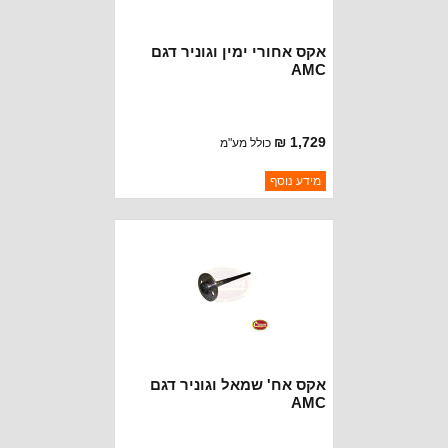
אקס אחורי ימין וגוניר דגם
AMC
1,729 ₪
כולל מע"מ
ברקוד: 3235806
מידע נוסף
יצרן:
ALLOY AXLE PARTS
זמינות:
נא להתקשר לודא תאריך
חסר במלאי
הגעה
אקס אח' שמאל וגוניר דגם
AMC