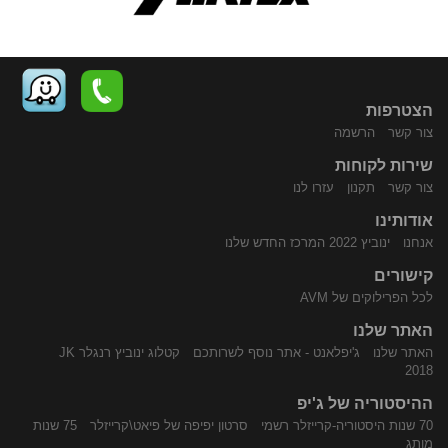
הצטרפות
צור קשר
הרשמה
שירות לקוחות
התקשר
נווט
צור קשר
תקנון
עזרו לנו
אודותינו
אנחנו
ינוביץ 2022 המרכז החדש שלנו
קישורים
לכל הפרילוקים של AVM
האתר שלנו
האתר שלנו
ג'יפלאנט - אתר נוסף לשרותכם
קטלוג ינוביץ רנגלר JK
אלינו
באמצעות
2018
ההיסטוריה של ג'יפ
70 שנות היסטוריה-קרייזלר רשמי
סרטון יפיפה של פיאט\קרייזלר
75 שנות
מותג