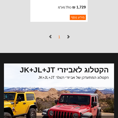
1,729 ₪
כולל מע"מ
ברקוד: 3235807
מידע נוסף
יצרן:
CROWN AUTOMOTIVE
זמינות:
נא להתקשר לודא תאריך
חסר במלאי
הגעה
(נוכחי)
1
הקטלוג לאביזרי JK+JL+JT
הקטלוג המתעדכן של אביזרי רנגלר JK+JL+JT