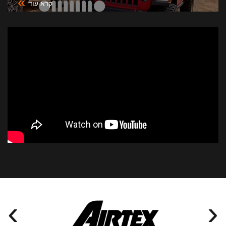
»
קרא עוד
›
‹