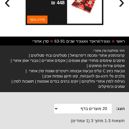
›
‹
448 ₪
מידע נוסף
ראשי
ווגוניר\גראנד וואגוניר שנים 63-91
סרן אחורי
תתי מחלקות סרן אחורי:
קרונה\פניון אחורי ומכסה דיפרנציאל
סטליטים ובתי סטליטים
מיסבים שימסים מחזירי שמן ואטמים
אקסים אחוריים
טבורי אופן אחורי
אקסים וציריות מחוזקים
טבעות כיווץ C קליפ טבעות אבטחה ריטינרים ושונות סרן אחורי
צלבים גלי הינע-גם להגבהות, קיט תיקון וגומיות אבק
נעילות לסרן אחורי וחלקיהם
יוקים ברגים בנדים ואומגות
תושבות לסרן
שמנים וכימיקלים
הצג:
תוצאות 1-3 מתוך 3 (1 עמודים)