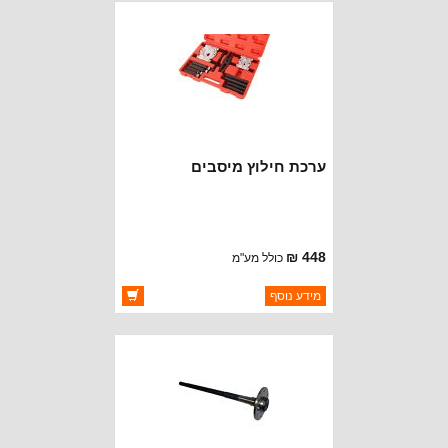
ערכת חילוץ מיסבים
448 ₪
כולל מע"מ
ברקוד: 97004159
מידע נוסף
יצרן:
OAKMAN OFFROAD
זמינות:
זמין במלאי