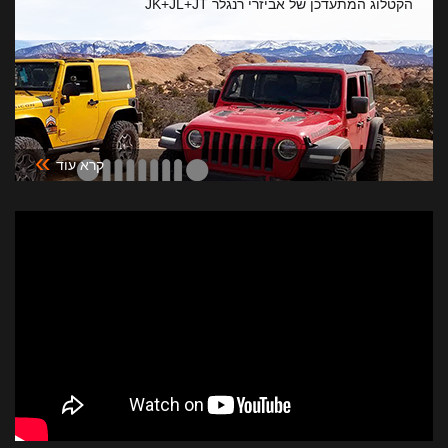
הקטלוג המתעדכן של אביזרי רנגלר JK+JL+JT
»
קרא עוד