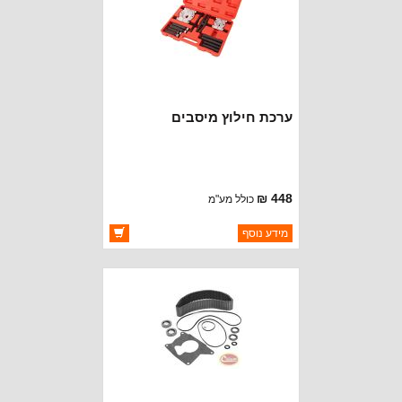
ערכת חילוץ מיסבים
448 ₪
כולל מע"מ
ברקוד: 97004159
מידע נוסף
יצרן:
OAKMAN OFFROAD
זמינות:
זמין במלאי