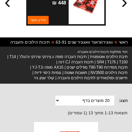
›
‹
448 ₪
מידע נוסף
ראשי
ווגוניר\גראנד וואגוניר שנים 63-91
תיבות הילוכים והעברה
תתי מחלקות תיבות הילוכים והעברה:
תיבת הילוכים אוטומטית
תיבות העברה סופה ג.צירוקי וצירוקי ורנגלר
T14
T150
T176
SR4
תיבות העברה CJ דנה
תיבות מסדרות T80-T90 מודלים ישנים
AX15 סופה וYJ-TJ
תיבות הילוכים NV3500
תושבות ושונות
גומיות כיסוי ידיות
חיישנים וסולנואידים לתיבות הילוכים והעברה
קולר שמן גיר
הצג:
תוצאות 1-13 מתוך 13 (1 עמודים)