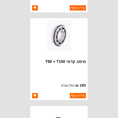
Manual Transmission. All Jeeps with
T176 or T177 Manual Transmission.
ברקוד: 83300041
מידע נוסף
יצרן:
MOPAR CHRYSLER
זמינות:
זמין במלאי
מיסב קדמי T90 + T150
185 ₪
כולל מע"מ
ברקוד: 6208ZNR
מידע נוסף
יצרן:
KOYO BEARINGS
זמינות:
זמין במלאי