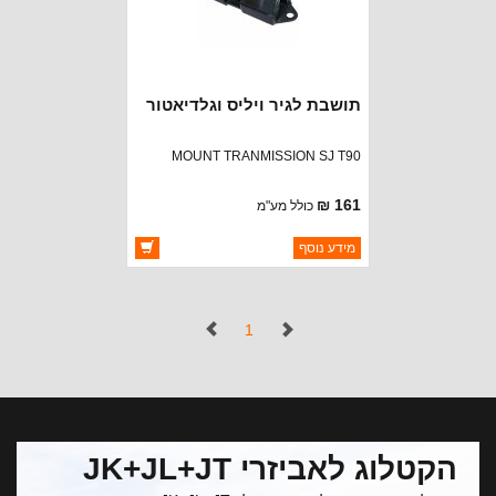
תושבת לגיר ויליס וגלדיאטור
MOUNT TRANMISSION SJ T90
161 ₪
כולל מע"מ
ברקוד: 912721
מידע נוסף
יצרן:
CROWN AUTOMOTIVE
זמינות:
זמין במלאי
(נוכחי)
1
הקטלוג לאביזרי JK+JL+JT