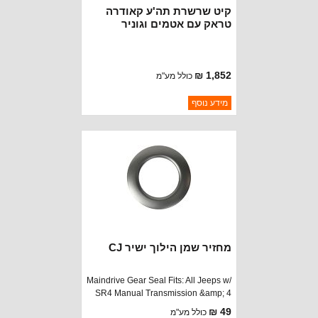
קיט שרשרת תה'ע קאודרה
טראק עם אטמים וגוניר
1,852 ₪
כולל מע"מ
ברקוד: 8122392K
מידע נוסף
יצרן:
CROWN AUTOMOTIVE
זמינות:
נא להתקשר לודא תאריך
חסר במלאי
הגעה
מחזיר שמן הילוך ישיר CJ
Maindrive Gear Seal Fits: All Jeeps w/
SR4 Manual Transmission &amp; 4
or 6 cylinder. All Jeeps with T150
49 ₪
כולל מע"מ