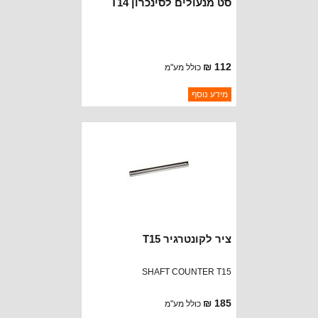
סט מנעולים לסינכרון T14
112 ₪
כולל מע"מ
ברקוד: 3192412K
מידע נוסף
יצרן:
CROWN AUTOMOTIVE
זמינות:
נא להתקשר לודא תאריך
חסר במלאי
הגעה
ציר לקונטרגיר T15
SHAFT COUNTER T15
185 ₪
כולל מע"מ