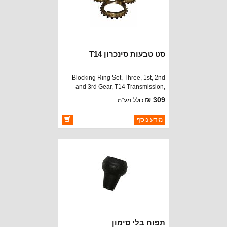
סט טבעות סינכרון T14
Blocking Ring Set, Three, 1st, 2nd
and 3rd Gear, T14 Transmission,
Jeep CJ5 1967-1975, Jeep CJ6
309 ₪
כולל מע"מ
1967-1971
ברקוד: 3209971
מידע נוסף
יצרן:
CROWN AUTOMOTIVE
זמינות:
זמין במלאי
תפוח בלי סימון