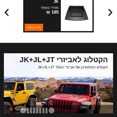
JK
›
‹
מחיר באתר:
185 ₪
מידע נוסף
הקטלוג לאביזרי JK+JL+JT
הקטלוג המתעדכן של אביזרי רנגלר JK+JL+JT
»
קרא עוד