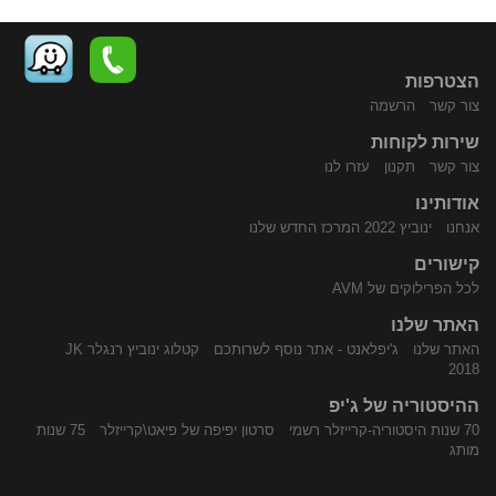
הצטרפות
צור קשר
הרשמה
שירות לקוחות
התקשר
נווט
צור קשר
תקנון
עזרו לנו
אודותינו
אנחנו
ינוביץ 2022 המרכז החדש שלנו
קישורים
לכל הפרילוקים של AVM
האתר שלנו
האתר שלנו
ג'יפלאנט - אתר נוסף לשרותכם
קטלוג ינוביץ רנגלר JK
אלינו
באמצעות
2018
ההיסטוריה של ג'יפ
70 שנות היסטוריה-קרייזלר רשמי
סרטון יפיפה של פיאט\קרייזלר
75 שנות
מותג