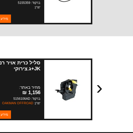
ברקוד: 5155359
יצרן:
מידע 
סליל כרית אויר רנ
JK+ג.צירוקי
WK+ליברטי
‹
מחיר באתר:
1,156 ₪
ברקוד: 5156106AD
יצרן:
OAKMAN OFFROAD
מידע 