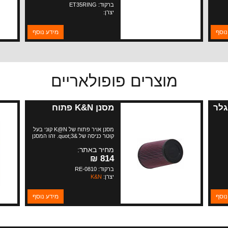
ברקוד: ET35RING
יצרן:
נוסף
מידע נוסף
מוצרים פופולאריים
גלר
מסנן K&N פתוח
מסנן אויר פתוח של K@N קוני בעל
קוטר כניסה של &quot;3. זהו המסנן
הפופולארי ביותר הנמכר הן ל CJ והן
מחיר באתר:
לסופה ולעוד מגוון של רכבים ומתאים
למנועים המייצרים הספקים גבוהים
814 ₪
במיוחד.
ברקוד: RE-0810
יצרן:
K&N
נוסף
מידע נוסף