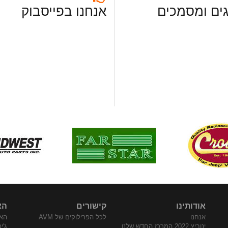
ים ומסמכים
אנחנו בפייסבוק
אודותינו
קישורים
הא
אנחנו
לכל הפרילוקים של AVM
האת
ינוביץ 2022 המרכז החדש שלנו
ג'י