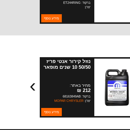
ברקוד: ET244RING
יצרן:
מידע נוסף
נוזל קירור אנטי פריז
50/50 10 שנים מופאר
- גלון (3.8 ליטר) -
›
מנועי 3.6 + 2.0
מחיר באתר:
212 ₪
ברקוד: 68163849AB
יצרן:
MOPAR CHRYSLER
מידע נוסף