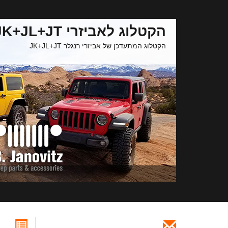
הקטלוג לאביזרי JK+JL+JT
הקטלוג המתעדכן של אביזרי רנגלר JK+JL+JT