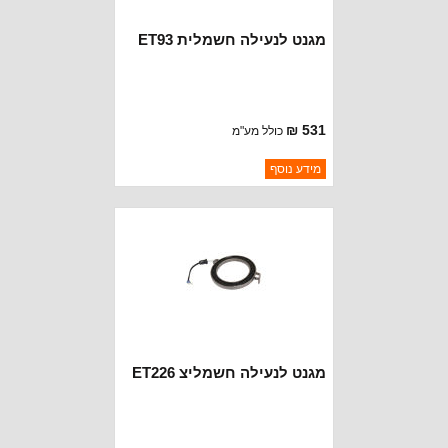
מגנט לנעילה חשמלית ET93
531 ₪
כולל מע"מ
ברקוד: ET93RING
מידע נוסף
יצרן:
OAKMAN OFFROAD
זמינות:
נא להתקשר לודא תאריך
חסר במלאי
הגעה
מגנט לנעילה חשמליצ ET226