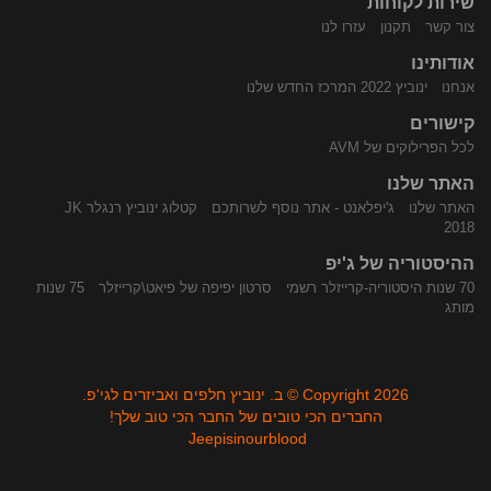
שירות לקוחות
התקשר
נווט
צור קשר
תקנון
עזרו לנו
אודותינו
אנחנו
ינוביץ 2022 המרכז החדש שלנו
קישורים
לכל הפרילוקים של AVM
האתר שלנו
האתר שלנו
ג'יפלאנט - אתר נוסף לשרותכם
קטלוג ינוביץ רנגלר JK
אלינו
באמצעות
2018
ההיסטוריה של ג'יפ
70 שנות היסטוריה-קרייזלר רשמי
סרטון יפיפה של פיאט\קרייזלר
75 שנות
מותג
Copyright 2026 © ב. ינוביץ חלפים ואביזרים לגי'פ.
החברים הכי טובים של החבר הכי טוב שלך!
Jeepisinourblood
Waze