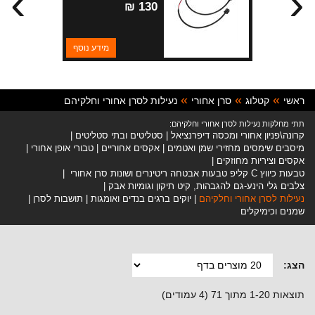
›
‹
130 ₪
מידע נוסף
ראשי
קטלוג
סרן אחורי
נעילות לסרן אחורי וחלקיהם
תתי מחלקות נעילות לסרן אחורי וחלקיהם:
קרונה\פניון אחורי ומכסה דיפרנציאל
סטליטים ובתי סטליטים
מיסבים שימסים מחזירי שמן ואטמים
אקסים אחוריים
טבורי אופן אחורי
אקסים וציריות מחוזקים
טבעות כיווץ C קליפ טבעות אבטחה ריטינרים ושונות סרן אחורי
צלבים גלי הינע-גם להגבהות, קיט תיקון וגומיות אבק
נעילות לסרן אחורי וחלקיהם
יוקים ברגים בנדים ואומגות
תושבות לסרן
שמנים וכימיקלים
הצג:
תוצאות 1-20 מתוך 71 (4 עמודים)