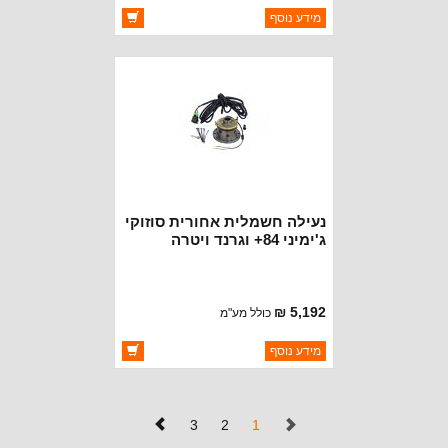
ברקוד: ET36
מידע נוסף
יצרן:
OAKMAN OFFROAD
זמינות:
זמין במלאי
נעילה חשמלית אחורית סוזוקי
ג'ימיני 84+ וגרנד ויטרה
5,192 ₪
כולל מע"מ
ברקוד: ET208
מידע נוסף
יצרן:
HF DIFFERENTIAL
זמינות:
זמין במלאי
(נוכחי)
3
2
1