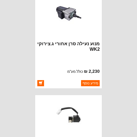
מנוע נעילה סרן אחורי ג.צירוקי
WK2
2,230 ₪
כולל מע"מ
ברקוד: 68214628AA
מידע נוסף
יצרן:
OAKMAN OFFROAD
זמינות:
זמין במלאי