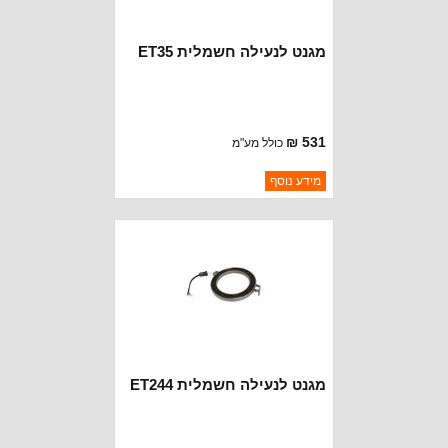
מגנט לנעילה חשמלית ET35
531 ₪
כולל מע"מ
ברקוד: ET35RING
מידע נוסף
יצרן:
OAKMAN OFFROAD
זמינות:
נא להתקשר לודא תאריך
חסר במלאי
הגעה
מגנט לנעילה חשמלית ET244