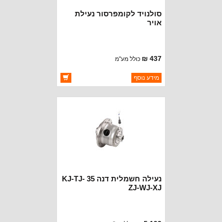
סולנויד לקומפרסור נעילת
אויר
437 ₪
כולל מע"מ
ברקוד: BJ0450
מידע נוסף
יצרן:
OAKMAN OFFROAD
זמינות:
זמין במלאי
נעילה חשמלית דנה 35 KJ-TJ-
ZJ-WJ-XJ