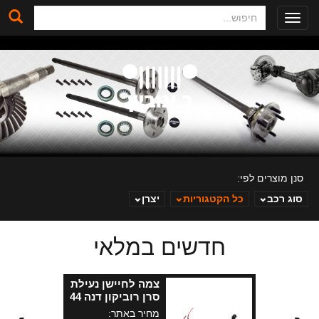
חיפוש
Toggle
navigation
סנן מוצרים לפי:
סוג רכב
כל הקטגוריות
יצרן
חדשים במלאי
ב. ינוביץ
צמה לחיישן נעילת
סרן רוביקון דנה 44
JK קדמי+ אחורי
מחיר באתר: