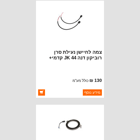
צמה לחיישן נעילת סרן
רוביקון דנה 44 JK קדמי+
אחורי
130 ₪
כולל מע"מ
ברקוד: 5155359
מידע נוסף
יצרן:
OAKMAN OFFROAD
זמינות:
זמין במלאי