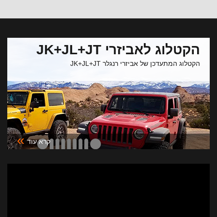
הקטלוג לאביזרי JK+JL+JT
הקטלוג המתעדכן של אביזרי רנגלר JK+JL+JT
»
קרא עוד