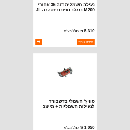
נעילה חשמלית דנה 35 אחורי
M200 רנגלר ספורט +סהרה JL
כל היחסים 29 שיניים
5,310 ₪
כולל מע"מ
ברקוד: ET244
מידע נוסף
יצרן:
OAKMAN OFFROAD
זמינות:
זמין במלאי
סוויץ' חשמלי בדשבורד
לנעילות חשמליות + מייצב
חשמלי רנגלר רוביקון JL + JT.
1,050 ₪
כולל מע"מ