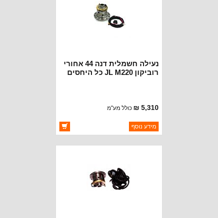
נעילה חשמלית דנה 44 אחורי
רוביקון JL M220 כל היחסים
32 שיניים
5,310 ₪
כולל מע"מ
ברקוד: ET245
מידע נוסף
יצרן:
OAKMAN OFFROAD
זמינות:
זמין במלאי