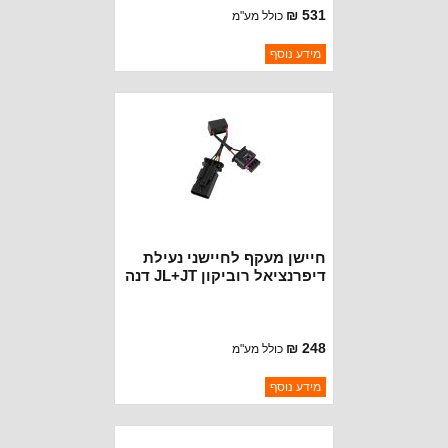
531 ₪
כולל מע"מ
ברקוד: ET226RING
מידע נוסף
יצרן:
OAKMAN OFFROAD
זמינות:
נא להתקשר לודא תאריך
חסר במלאי
הגעה
חיישן מעקף לחיישני נעילת
דיפרנציאל רוביקון JL+JT דנה
44
248 ₪
כולל מע"מ
ברקוד: Z-LKR
מידע נוסף
יצרן:
OAKMAN OFFROAD
זמינות:
נא להתקשר לודא תאריך
חסר במלאי
הגעה