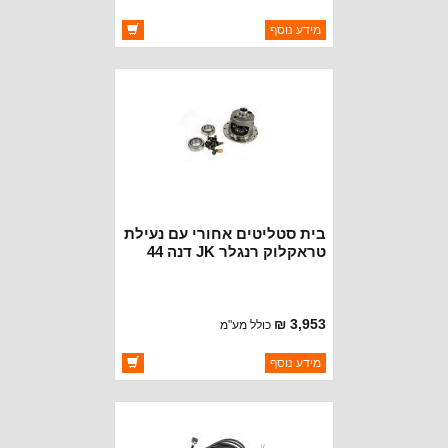
ברקוד: 56046716AC
מידע נוסף
יצרן:
MOPAR CHRYSLER
זמינות:
זמין במלאי
בית סטליטים אחורי עם נעילת
טראקלוק רנגלר JK דנה 44
3,953 ₪
כולל מע"מ
ברקוד: 68035642AA
מידע נוסף
יצרן:
DANA SPICER
זמינות:
זמין במלאי