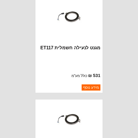
מגנט לנעילה חשמלית ET117
531 ₪
כולל מע"מ
ברקוד: ET117RING
מידע נוסף
יצרן:
OAKMAN OFFROAD
זמינות:
נא להתקשר לודא תאריך
חסר במלאי
הגעה