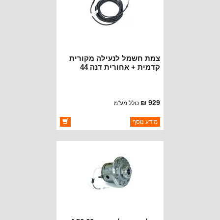
צמת חשמל לנעילה מקורית
קדמית + אחורית דנה 44
רוביקון JL + JT
929 ₪
כולל מע"מ
ברקוד: 77072413
מידע נוסף
יצרן:
MOPAR CHRYSLER
זמינות:
זמין במלאי