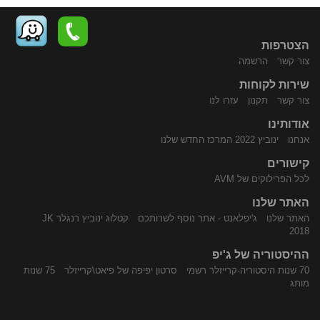
הצטרפות
צור קשר
הרשמה
שירות לקוחות
התקשר
נווט
צור קשר
תקנון
עזרו לנו
אודותינו
אנחנו
ינוביץ 2022 המרכז החדש שלנו
קישורים
לכל הפרילוקים של AVM
האתר שלנו
האתר שלנו
ג'יפלאנט - אתר נוסף לשרותכם
קטלוג ינוביץ רנגלר JK
אלינו
באמצעות
2018
ההיסטוריה של ג'יפ
70 שנות היסטוריה-קרייזלר רשמי
סרטון יפיפה של פיאט\קרייזלר
75 שנות
מותג