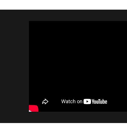
shafts are covered by an
exclusive 10-year warranty!