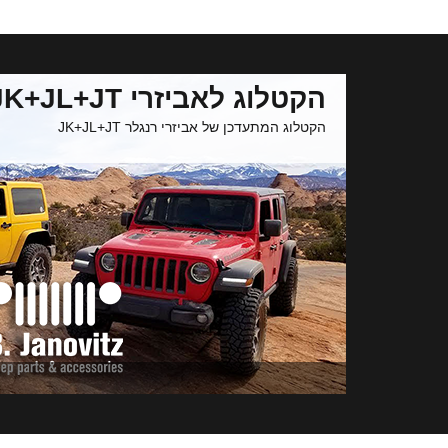
הקטלוג לאביזרי JK+JL+JT
הקטלוג המתעדכן של אביזרי רנגלר JK+JL+JT