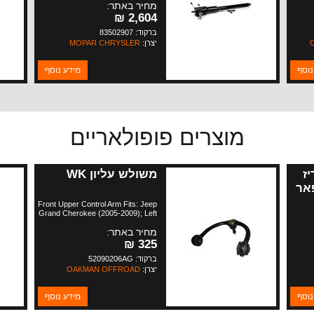
מחיר באתר:
2,604 ₪
ברקוד: 83502907
יצרן:
MOPAR CHRYSLER
נוסף
מידע נוסף
מוצרים פופולאריים
יז
משולש עליון WK
מופאר
Front Upper Control Arm Fits: Jeep
Grand Cherokee (2005-2009); Left
or Right; Includes Ball Joint. Jeep
מחיר באתר:
Commander (2006-2009); Left or
Right; Includes Ball Joint.
325 ₪
ברקוד: 52090206AG
יצרן:
OAKMAN OFFROAD
נוסף
מידע נוסף