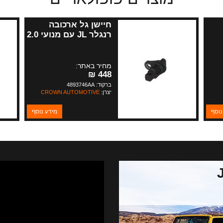
חיישן גל ארכובה
רנגלר JL עם מנועי 2.0
ליטר+KL 2.0 ליטר
מחיר באתר:
448 ₪
ברקוד: 4893746AA
יצרן:
CROWN AUTOMOTIVE
נוסף
מידע נוסף