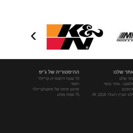
›
תר שלנו
ההיסטוריה של ג'יפ
ר שלנו
70 שנות היסטוריה-קרייזלר
פלאנט - אתר נוסף
רשמי
רותכם
סרטון יפיפה של פיאט\קרייזלר
ג ינוביץ רנגלר JK 2018
75 שנות מותג