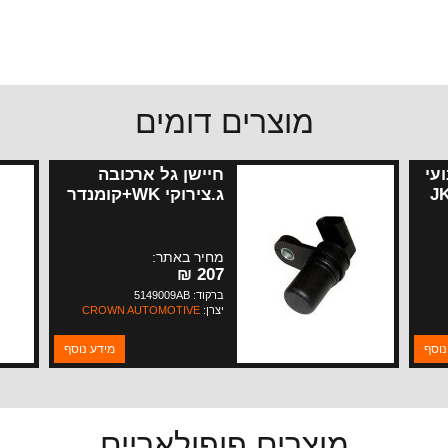
מוצרים דומים
עי
חיישן גל ארכובה
J-
ג.צירוקי WK+קומנדר
מנועי 5.7-6.1 ליטר 07-
10
מחיר באתר:
207 ₪
ברקוד: 5149009AB
יצרן:
CROWN AUTOMOTIVE
נוסף
מידע נוסף
מוצרים פופולאריים