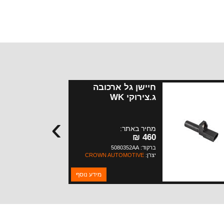
חיישן גל ארכובה
ג.צירוקי WK
דיזל+קומנדר+WJ
›
מנועי 3.0-2.7 ליטר
מחיר באתר:
460 ₪
ברקוד: 5080352AA
יצרן:
CROWN AUTOMOTIVE
מידע נוסף