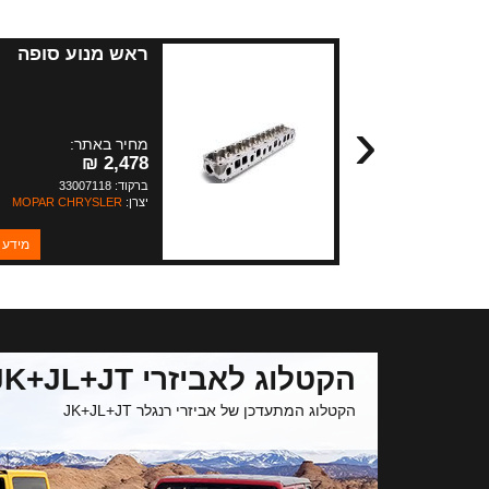
ראש מנוע סופה
‹
מחיר באתר:
2,478 ₪
ברקוד: 33007118
יצרן:
MOPAR CHRYSLER
מידע 
הקטלוג לאביזרי JK+JL+JT
הקטלוג המתעדכן של אביזרי רנגלר JK+JL+JT