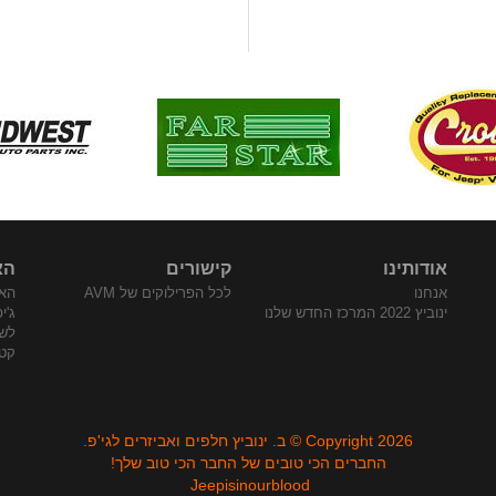
אודותינו
קישורים
הא
אנחנו
לכל הפרילוקים של AVM
האת
ינוביץ 2022 המרכז החדש שלנו
ג'י
לש
קטלו
Copyright 2026 © ב. ינוביץ חלפים ואביזרים לגי'פ.
החברים הכי טובים של החבר הכי טוב שלך!
Jeepisinourblood