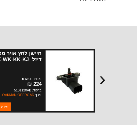
חיישן לחץ אויר מנו
דיזל K-WK-KK-KJ
WH
‹
מחיר באתר:
224 ₪
ברקוד: 5101120AB
יצרן:
OAKMAN OFFROAD
מידע 