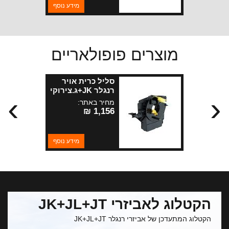
מידע נוסף
מוצרים פופולאריים
סליל כרית אויר
רנגלר JK+ג.צירוקי
›
‹
WK+ליברטי
מחיר באתר:
1,156 ₪
מידע נוסף
הקטלוג לאביזרי JK+JL+JT
הקטלוג המתעדכן של אביזרי רנגלר JK+JL+JT